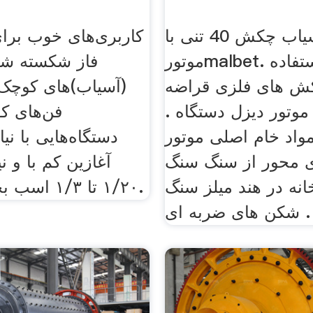
آسیاب چکش 40 تنی با
کاربری‌های خوب برا
موتورmalbet. قراضه استفاده
فاز شکسته شا
ش های فلزی قراضه
(آسیاب)های کوچک، 
وتور دیزل دستگاه .
فن‌های ک
واد خام اصلی موتور
دستگاه‌هایی با نیا
ی محور از سنگ سنگ
آغازین کم با و ن
نه در هند میلز سنگ
۱/۲۰ تا ۱/۳ اسب بخار می‌باشد.
شکن های ضربه ای .