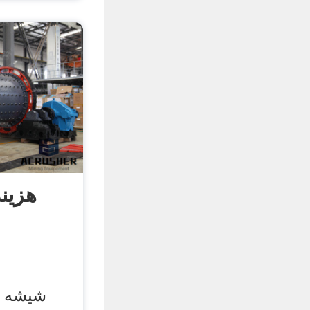
هزین
شیشه ه