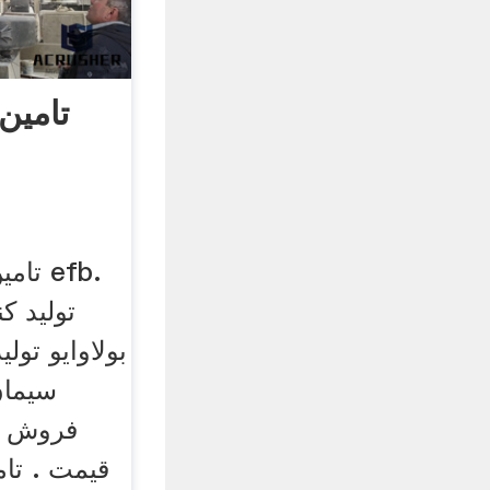
تامین
تامی
تولید ک
بولاوایو تول
سیمان
فروش د
قیمت . تام