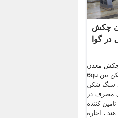
ان چکش
 در گوا
 چکش معدن
6qu مصرف برق سنگ شکن بتن
 سنگ شکن
ی مصرف در
 تامین کننده
ند . اجاره