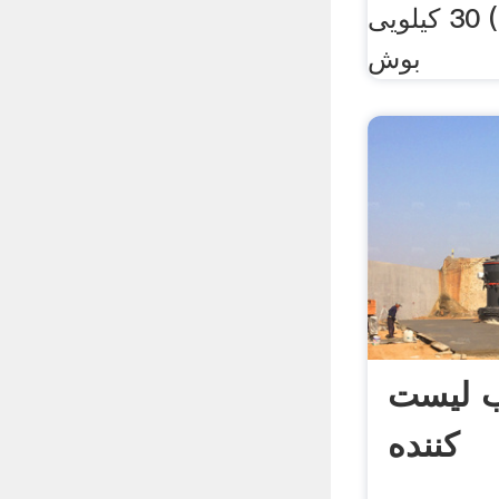
پیکور برقی (چکش) 30 کیلویی
بوش
ب لیست
کننده