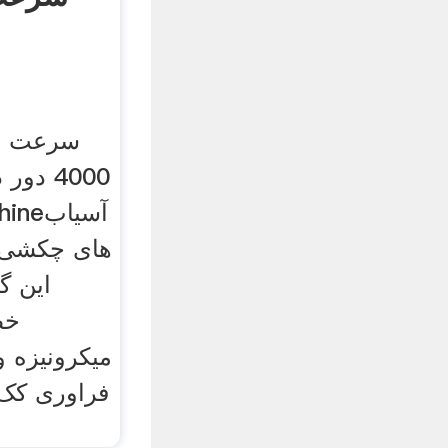
4000 د
های چکشی
این گ
خط
میکرونیزه و
فراوری کک 