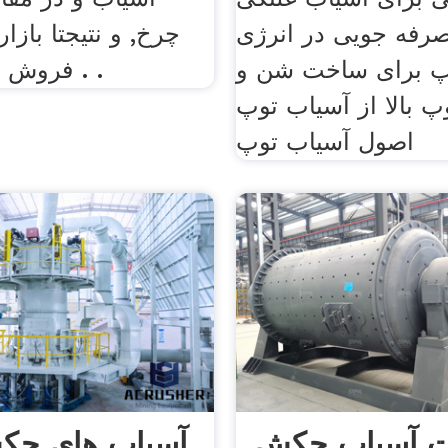
رفه جویی در انرژی
چرخ, و نتیجتا بازا
پ برای ساخت شن و
فروش این دسته از . .
پ بالا از آسیاب توپ
اصول آسیاب توپ
 آسیاب چکش
آسیاب های چک