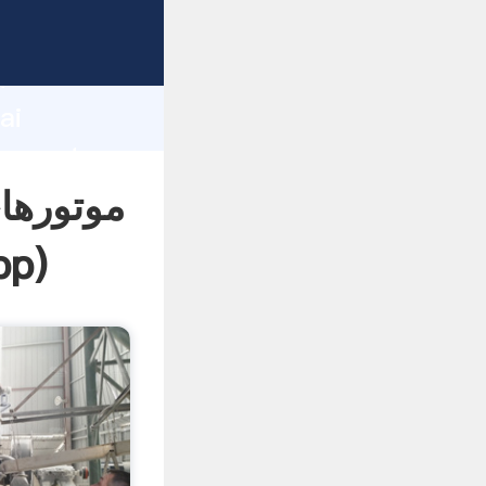
d
ai
موتورها
pp
)