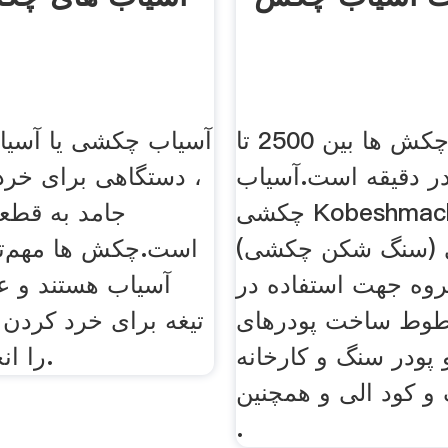
سرعت چکش ها بین 2500 تا
آسیاب چکشی یا آسیا
ور در دقیقه است.آسیاب
، دستگاهی برای خرد
چکشی Kobeshmachineآسیاب
جامد به قطع
 (سنگ شکن چکشی)
است.چکش ها مهم‌ت
روه جهت استفاده در
آسیاب هستند و 
وط ساخت پودرهای
تیغه برای خرد کردن ی
 پودر سنگ و کارخانه
را انجام می‌دهند.
و کود الی و همچنین
.