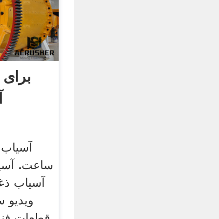
آ
ساعت. آسی
آسیاب ذغ
ویدیو 
قطعات فنی