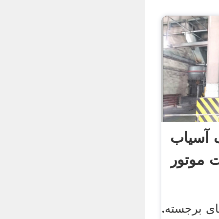
 آسیاب
 موتور
ی برجسته.