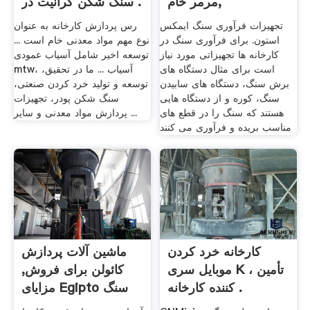
مرمر خام,
سنگ شکن گرانیت در .
تجهیزات فرآوری سنگ ایمکس
رس پردازش کارخانه به عنوان
استون. برای فرآوری سنگ در
نوع مهم مواد معدنی خام است ...
کارخانه ها تجهیزاتی مورد نیاز
توسعه اخیر شامل آسیاب عمودی
است برای مثال دستگاه های
mtw، آسیاب ... ما در تحقیق،
برش سنگ، دستگاه های سابیدن
توسعه و تولید خرد کردن صنعتی،
سنگ، کوره و از دستگاه هایی
سنگ شکن پودر، تجهیزات
هستند که سنگ را در قطع های
پردازش مواد معدنی و سایر ...
مناسب بریده و فرآوری می کنند
کارخانه خرد کردن
ماشین آلات پردازش
موبایل سری K ، تأمین
کائولن برای فروش,
کننده کارخانه .
مزایای Egipto سنگ
شکن ...