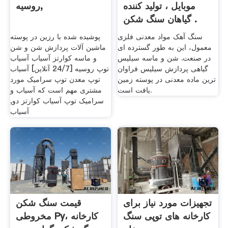
موبایل ، تولید کننده
روسیه,
گیاهان سنگ شکن .
سنگ آهک مواد معدنی فلزی
پوشیده شده با رزین در پوسته
معمول، این به طور گسترده ای
ماشین آلات پردازش شن و شن
در صنعت. شن و ماسه سیلیس
و ماسه کوارتز آسیاب آسیاب
گیاهی پردازش سیلیس فراوان
توپ روسیه [24/7 آنلاین] آسیاب
ترین ماده معدنی در پوسته زمین
توپ معدن توپ سرامیک مورد
یافت است.
مشتری مهم است که آسیاب و
سرامیک توپ آسیاب کوارتز دو,
آسیاب
تجهیزات مورد نیاز برای
قیمت سنگ شکن
کارخانه های توپی سنگ
مخروطی Py، کارخانه