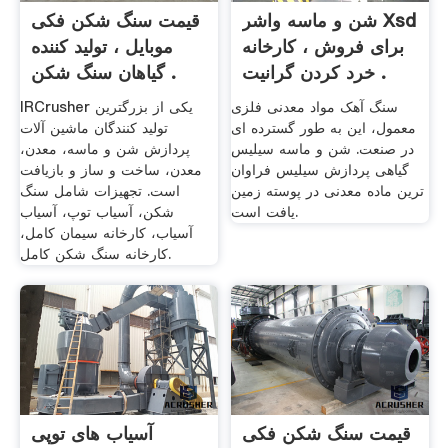
شن و ماسه واشر Xsd
قیمت سنگ شکن فکی
برای فروش ، کارخانه
موبایل ، تولید کننده
خرد کردن گرانیت .
گیاهان سنگ شکن .
سنگ آهک مواد معدنی فلزی
IRCrusher یکی از بزرگترین
معمول، این به طور گسترده ای
تولید کنندگان ماشین آلات
در صنعت. شن و ماسه سیلیس
پردازش شن و ماسه، معدن،
گیاهی پردازش سیلیس فراوان
معدن، ساخت و ساز و بازیافت
ترین ماده معدنی در پوسته زمین
است. تجهیزات شامل سنگ
یافت است.
شکن، آسیاب توپ، آسیاب
آسیاب، کارخانه سیمان کامل،
کارخانه سنگ شکن کامل.
قیمت سنگ شکن فکی
آسیاب های توپی