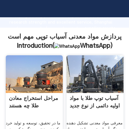
پردازش مواد معدنی آسیاب توپی مهم است manufacturer
Grasping strong production capability, advanced
research strength and excellent service, Shanghai
پردازش مواد معدنی آسیاب توپی مهم است supplier create
the value and bring values to all of customers.
پردازش مواد معدنی آسیاب توپی مهم است
Introduction(
WhatsApp
)
آسیاب توپ طلا با مواد
مراحل استخراج معادن
اولیه دائمی از نوع جدید
طلا چه هستند
معرفی مواد معدنی تشکیل دهنده
ما در تحقیق، توسعه و تولید خرد