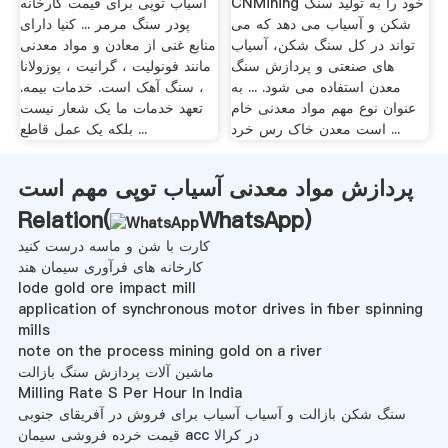
CNMining خود را به تولید سنگ
آسیاب توپی برای قیمت کارخانه
شکن و آسیاب می دهد که می
پودر سنگ مرمر ... کنیا دارای
تواند در کل سنگ شکن، آسیاب
منابع غنی از معادن و مواد معدنی
های صنعتی و پردازش سنگ
مانند فونولیت ، گرانیت ، پوزولانا
معدن استفاده می شود. ... به
، سنگ آهک است. خدمات بیمه.
عنوان نوع مهم مواد معدنی خام
تعهد خدمات ما یک شعار نیست
است معدن خاک رس خرد ...
بلکه یک عمل قاطع ...
پردازش مواد معدنی آسیاب توپی مهم است
Relation(
WhatsApp
)
کارت با شن و ماسه درست کنید
کارخانه های فرآوری سیمان هند
lode gold ore impact mill
application of synchronous motor drives in fiber spinning
mills
note on the process mining gold on a river
ماشین آلات پردازش سنگ بازالت
Milling Rate S Per Hour In India
سنگ شکن بازالت و آسیاب آسیاب برای فروش در آفریقای جنوبی
قیمت خرده فروشی سیمان acc در کرالا