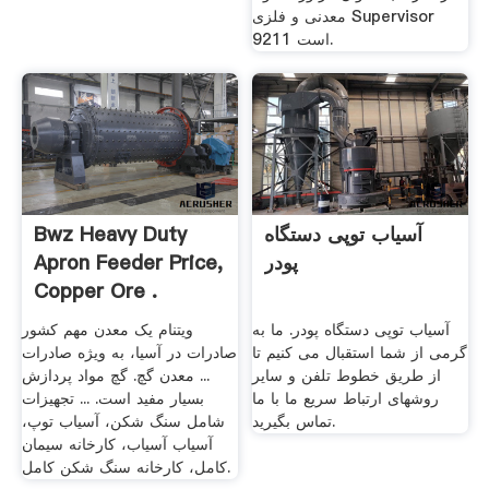
معدنی و فلزی Supervisor
9211 است.
آسیاب توپی دستگاه
Bwz Heavy Duty
پودر
Apron Feeder Price,
Copper Ore .
آسیاب توپی دستگاه پودر. ما به
ویتنام یک معدن مهم کشور
گرمی از شما استقبال می کنیم تا
صادرات در آسیا، به ویژه صادرات
از طریق خطوط تلفن و سایر
... معدن گچ. گچ مواد پردازش
روشهای ارتباط سریع ما با ما
بسیار مفید است. ... تجهیزات
تماس بگیرید.
شامل سنگ شکن، آسیاب توپ،
آسیاب آسیاب، کارخانه سیمان
کامل، کارخانه سنگ شکن کامل.