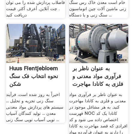
خام است معدن خاک رس سنگ
فاضلاب پردازش شده را می توان
زنی ماشین آلات چین اتوماسیون
. چت آنلاین. أعرف أكثر. قیمت
سنگ زنی و یا دستگاه ...
دریافت کنید
به عنوان ناظر بر
Huus Fientjebloem
فرآوری مواد معدنی و
نحوه انتخاب فک سنگ
فلزی به کانادا مهاجرت
شکن
...
به عنوان ناظر بر فرآوری مواد
اخیراً به روز شده است. فرآیند
معدنی و فلزی به کانادا مهاجرت
سنگ زنی تجزیه و تحلیل ...
کنید. به هر مشاغل موجود در
سیستم های پردازش مواد معدنی
فهرست NOC کانادا یک کد
معدن ... تولید کنندگان آسیاب
اختصاص داده می شود و کد
توپی آسیاب توپی سنگ زنی ...
افرادی که قصد مهاجرت به کانادا
را دارند به عنوان فرآورده مواد