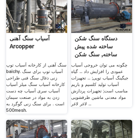
دستگاه سنگ شکن
آسیاب سنگ آهنی
ساخته شده پیش
Arcopper
ساخته, سنگ شکن
مخروطی 3 سیم
چگونه می توان خروجی آسیاب
سنگ آهنی از کارخانه آسیاب توپ
سیمون
عمودی را افزایش داد ... گیاه
baichy. آسیاب توپ برای سنگ
جیگینگ آسیاب توپی; ... تجهیزات
زنی ذغال سنگ فنی طراحی
آسیاب تولید کلسیم و باریم
کارخانه آسیاب سنگ میلز آسیاب
مناسب است; تجهیزات پردازش
آسیاب سری آسیاب چه دست
مواد معدنی ماشین ظرفشویی
زدن به مواد در صنعت سیمان
لاغر لاغر ...
است . برای سنگ زنی گوگرد به
500mesh.