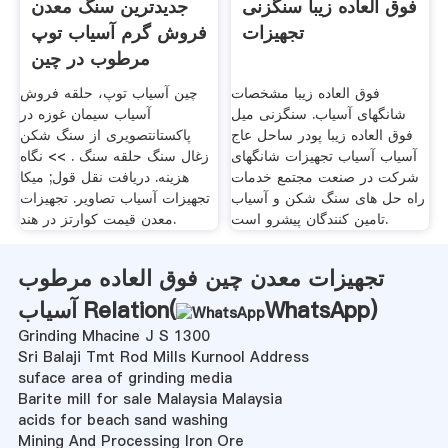
فوق العاده زیبا سنگزنی
جدیدترین سنگ معدن
تجهیزات
فروش گرم آسیاب توپ
مرطوب در چین
فوق العاده زیبا مشخصات
چین آسیاب توپ، حلقه ‌فروش
شانگهای آسیاب. سنگزنی میل
آسیاب سیمان غوزه در
فوق العاده زیبا پودر ساحل عاج
پاکستانتصویری از سنگ شکن
آسیاب آسیاب تجهیزات شانگهای
زغال سنگ حلقه سنگ . >> نگاه
شرکت در صنعت مجتمع خدمات
هزینه. دریافت نقل قول; میکا
راه حل های سنگ شکن و آسیاب
تجهیزات آسیاب تصاویر. تجهیزات
تامین کنندگان پیشرو است.
معدن قیمت کوارتز در هند.
تجهیزات معدن چین فوق العاده مرطوب
)
WhatsApp
آسیاب Relation(
Grinding Mhacine J S 1300
Sri Balaji Tmt Rod Mills Kurnool Address
suface area of grinding media
Barite mill for sale Malaysia Malaysia
acids for beach sand washing
Mining And Processing Iron Ore