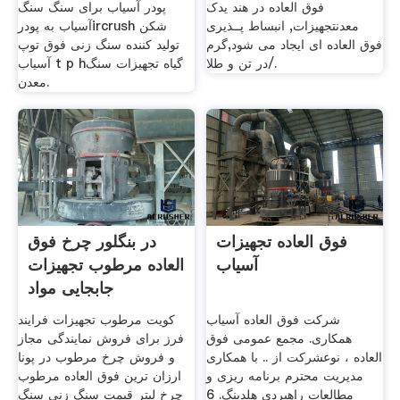
فوق العاده در هند یدک
پودر آسیاب برای سنگ سنگ
معدنتجهیزات, انبساط پــذیری
آسیاب به پودرircrush شکن
فوق العاده ای ایجاد می شود,گرم
تولید کننده سنگ زنی فوق توپ
در تن و طلا/.
آسیاب t p hگیاه تجهیزات سنگ
معدن.
فوق العاده تجهیزات
در بنگلور چرخ فوق
آسیاب
العاده مرطوب تجهیزات
جابجایی مواد
شرکت فوق العاده آسیاب
کویت مرطوب تجهیزات فرایند
همکاری. مجمع عمومی فوق
فرز برای فروش نمایندگی مجاز
العاده ، نوعشرکت از .. با همکاری
و فروش چرخ مرطوب در پونا
مدیریت محترم برنامه ریزی و
ارزان ترین فوق العاده مرطوب
مطالعات راهبردی هلدینگ. 6
چرخ لیتر قیمت سنگ زنی سنگ