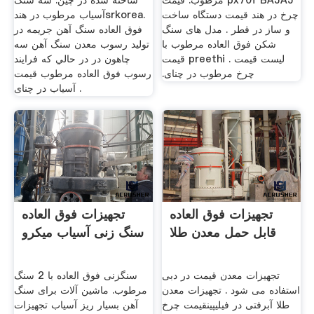
مرطوب. قیمت px70f BAJAJ
ساخته شده در چین. سه سنگ
چرخ در هند ‫قیمت دستگاه ساخت
آسیاب مرطوب در هندsrkorea.
و ساز در قطر . مدل های سنگ
فوق العاده سنگ آهن جریمه در
شکن فوق العاده مرطوب با
تولید رسوب معدن سنگ آهن سه
لیست قیمت . preethi قیمت
چاهون در در حالي كه فرايند
چرخ مرطوب در چنای.
رسوب فوق العاده مرطوب قیمت
آسیاب در چنای .
تجهیزات فوق العاده
تجهیزات فوق العاده
قابل حمل معدن طلا
سنگ زنی آسیاب میکرو
تجهیزات معدن قیمت در دبی
سنگزنی فوق العاده با 2 سنگ
استفاده می شود . تجهیزات معدن
مرطوب. ماشین آلات برای سنگ
طلا آبرفتی در فیلیپین قیمت چرخ
آهن بسیار ریز آسیاب تجهیزات