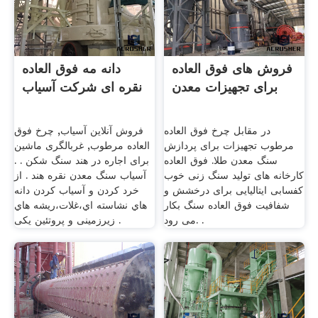
فروش های فوق العاده
دانه مه فوق العاده
برای تجهیزات معدن
نقره ای شرکت آسیاب
در مقابل چرخ فوق العاده
فروش آنلاین آسیاب, چرخ فوق
مرطوب تجهیزات برای پردازش
العاده مرطوب, غربالگری ماشین
سنگ معدن طلا. فوق العاده
برای اجاره در هند سنگ شکن . .
کارخانه های تولید سنگ زنی خوب
آسیاب سنگ معدن نقره هند . از
کفسابی ایتالیایی برای درخشش و
خرد کردن و آسیاب کردن دانه
شفافیت فوق العاده سنگ بکار
هاي نشاسته اي،غلات،ریشه هاي
می رود. .
زیرزمینی و پروتئین یکی .