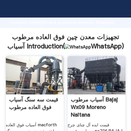
تجهیزات معدن چین فوق العاده مرطوب آسیاب manufacturer
Grasping strong production capability, advanced
research strength and excellent service, Shanghai
تجهیزات معدن چین فوق العاده مرطوب آسیاب supplier
create the value and bring values to all of customers.
تجهیزات معدن چین فوق العاده مرطوب
)
WhatsApp
آسیاب Introduction(
آسیاب مرطوب Bajaj
قیمت سه سنگ آسیاب
Wx09 Moreno
فوق العاده مرطوب
Naitana
قیمت ایده آل چنای چرخ
آسیاب فوق العاده macforth