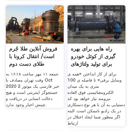
راه هایی برای بهره
فروش آنلاین طلا جُرم
گیری از کوئل خودرو
است/ انتقال کرونا با
برای تولید ولتاژهای
طلای دست دوم
برای از کار انداختن «همه ی
جمعه ۱۱ مهر ساعت ۱۶:۱۸ به
وسایل برقی» تا فاصله ی 100
وقت تهران مصادف با Oct
متری به یک میدان
2020 2 خبر فارسی یک موتور
الکترومغناتیسی فوق العاده
جستجوگر اینترنتی است و هیچ
نیرومند نیاز خواهد بود که
دخالت انسانی در دریافت و
دستیابی به آن با هر نوع دستکاری
چینش اخبار وجود ندارد.
در یک رادیو ناممکن است. البته
اگر منظور شما ایجاد اختلال در
ارتباط