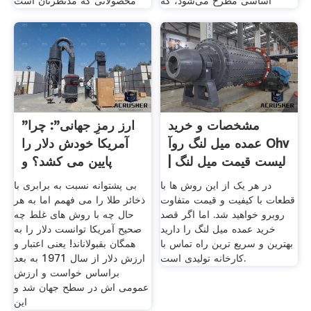
اساسی مطرح می‌شود، که
محصولاتی که مدنظرتان است
مشخصات و خرید
"ارز رمزِ جهانی": چرا
عمده میل لنگ روآ Ohv
آمریکا خودش دلار را
| لیست قیمت میل لنگ
پایین می کشد؟ و
در هر یک از این روش ها با
بی پشتوانه نسبت به برابری با
قطعات با کیفیت و قیمت متفاوت
ذخائر طلا را می فهمم اما به هر
روبرو خواهید شد. اما اگر قصد
حال چه با روش های غلط چه
خرید عمده میل لنگ را دارید
صحیح آمریکا توانست دلار را به
بهترین و سریع ترین راه تماس با
همگان بقبولاناند! یعنی اعتبار و
کارخانه تولیدی است.
ارزش دلار از سال 1971 به بعد
براساس خواست و ارزش
عمومی اش در سطح جهان شد و
این