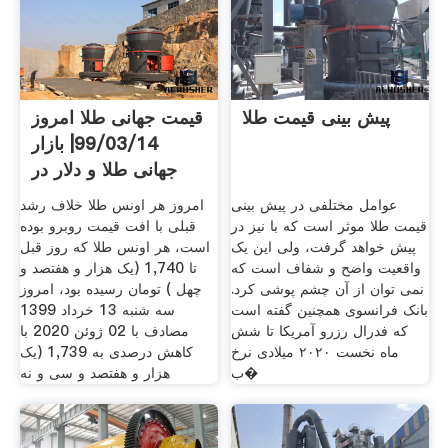
پیش بینی قیمت طلا
قیمت جهانی طلا امروز
99/03/14| بازار
جهانی طلا و دلار در
عوامل مختلفی در پیش بینی
امروز هر اونس طلا خلاف رشد
قیمت طلا موثر است که با نیز در
قبلی با افت قیمت روبرو بوده
پیش خواهد گرفت، ولی این یک
است، هر اونس طلا که روز قبل
واقعیت واضح و شفاف است که
تا 1,740 (یک هزار و هفتصد و
نمی توان از آن چشم پوشی کرد.
چهل ) تومان رسیده بود، امروز
بانک فرانسوی همچنین گفته است
سه شنبه 13 خرداد 1399
که فدرال رزرو آمریکا تا شش
مصادف با 02 ژوئن 2020 با
ماه نخست ۲۰۲۰ میلادی نرخ
کاهش درصدی به 1,739 (یک
ب�
هزار و هفتصد و سی و نه