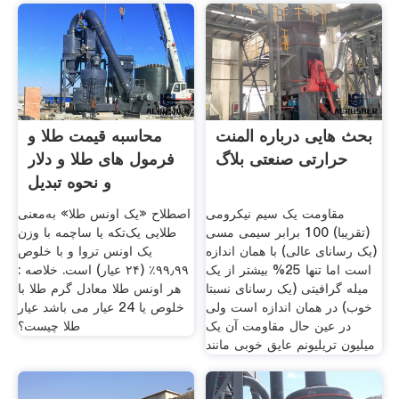
بحث هایی درباره المنت
محاسبه قیمت طلا و
حرارتی صنعتی بلاگ
فرمول های طلا و دلار
و نحوه تبدیل
مقاومت یک سیم نیکرومی
اصطلاح «یک اونس طلا» به‌معنی
(تقریبا) 100 برابر سیمی مسی
طلایی یک‌تکه یا ساچمه با وزن
(یک رسانای عالی) با همان اندازه
یک اونس تروا و با خلوص
است اما تنها 25% بیشتر از یک
۹۹٫۹۹٪ (۲۴ عیار) است. خلاصه :
میله گرافیتی (یک رسانای نسبتا
هر اونس طلا معادل گرم طلا با
خوب) در همان اندازه است ولی
خلوص یا 24 عیار می باشد عیار
در عین حال مقاومت آن یک
طلا چیست؟
میلیون تریلیونم عایق خوبی مانند