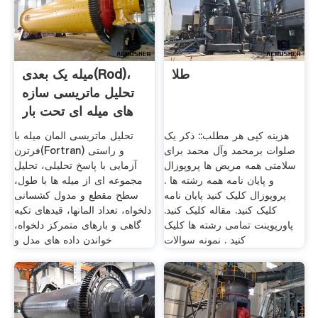
طلا
میله یک بعدی(Rod)،
تحلیل ماتریسی سازه
های میله ای تحت بار
هزینه کپی هر مطلب:: ذکر یک
تحلیل ماتریسی المان میله با
صلوات برمحمد وآل محمد برای
فرترن(Fortran) و راستی
سلامتی همه مریض ها پروپوزال
آزمایی با پاسخ تحلیلی، تحلیل
و پایان نامه همه رشته ها .
مجموعه ای از میله ها با طول،
پروپوزال کلیک کنید پایان نامه
سطح مقطع و مدول کشسانی
کلیک کنید. مقاله کلیک کنید.
دلخواه، تعداد المانها، قیدهای تکیه
پاورپوینت تمامی رشته ها کلیک
گاهی و بارهای متمرکز دلخواه،
کنید . نمونه سوالات
خواندن داده های مدل و