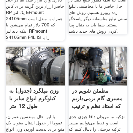
است که شما چطور تبلیغ کنید. در
دلاری وارد بازار شد، اما در حال
حال حاضر ما با مخاطبینی تبلیغ
حاضر ارزان‌ترین گزینه برای کانن
زده روبرو هستیم. روش های
RP یک لنز EFmount
سنتی تبلیغ متاسفانه دیگر پاسخگو
24105mm همراه با مبدل است
نیستند. شما باید به دنبال پیدا
که 700 دلار تمام می‌شود یا
کردن روش های جدید باشید.
اینکه باید لنز RFmount
24105mm F4L IS را با
مطمئن شویم در
وزن میلگرد (جدول) به
مسیری گام برمی‌داریم
کیلوگرم انواع سایز با
که استاد نظم و ترتیب
طول 12 متر
تزکیه ما مریدان دافا چیزی جدی
با این حال مهندسین عمران،
است و فقط می‌توانیم مسیر
عموما از جدول اشتال بعنوان یک
تزکیه درستی را دنبال کنیم که
منبع برای بدست آوردن وزن انواع