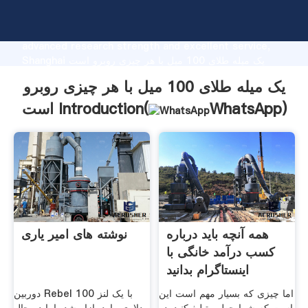
یک میله طلای 100 میل با هر چیزی روبرو است
manufacturer Grasping strong production capability,
advanced research strength and excellent service,
Shanghai یک میله طلای 100 میل با هر چیزی روبرو است
supplier create the value and bring values to all of
یک میله طلای 100 میل با هر چیزی روبرو
customers.
)
WhatsApp
است Introduction(
همه آنچه باید درباره
نوشته های امیر یاری
کسب درآمد خانگی با
اینستاگرام بدانید
اما چیزی که بسیار مهم است این
دوربین Rebel با یک لنز 100