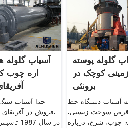
ب گلوله پوسته
آسیاب گلوله ه
زمینی کوچک در
اره چوب ک
برونئی
آفریقا
ه آسیاب دستگاه خط
جدا آسیاب سنگ
 قرص سوخت زیستی.
فروش در آفریقای 
ه چوب. شرح. درباره