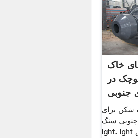
ای خاک
وچک در
ی جنوبی
 شکن برای
جنوبی سنگ.
lght. lght در سال 1987 تاسیس