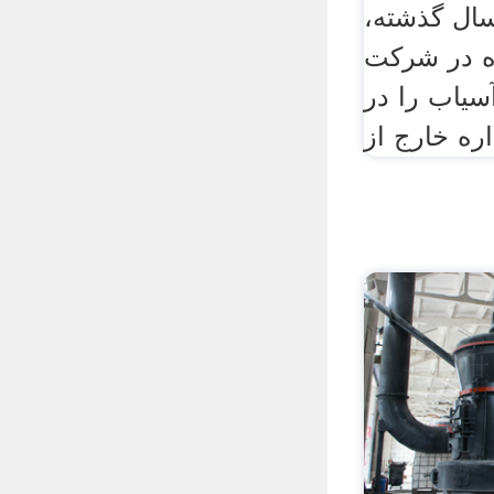
 و در طول 30 سال گذشته،
ده در شركت
یاب را در