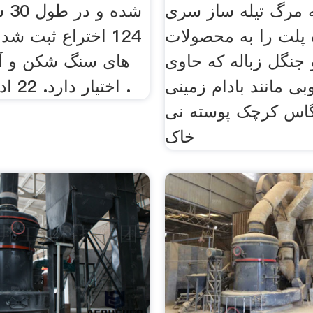
مرگ تیله ساز سری mzlh
شده
 پلت را به محصولات
124 اختراع ثبت ش
جنگل زباله که حاوی
های سنگ شكن و آس
بی مانند بادام زمینی
اختیار دارد. 22 اداره خارج از .
گاس کرچک پوسته نی
خاک