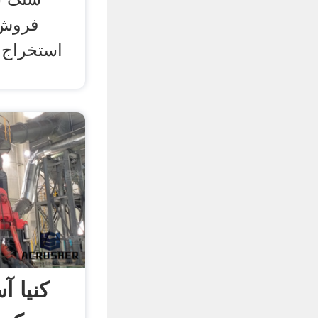
فروش,
استخراج 
کنیا آ