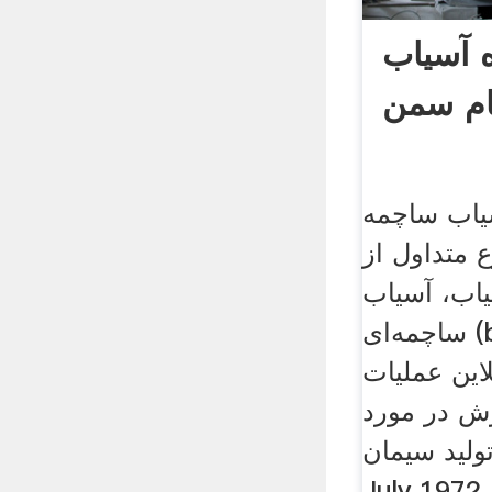
 آسیاب
م سمن
یاب ساچمه
ع متداول از
یاب، آسیاب
ساچمه‌ای (ball mill) است که در
این عملیات
رش در مورد
لید سیمان .
July 1972.