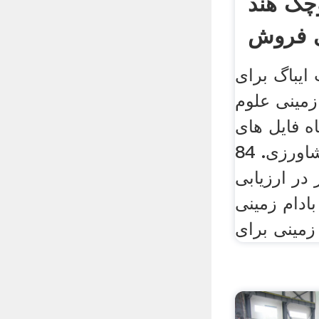
وچک هند
ی فروش
یباگ برای
زمینی علوم
ه فایل های
علوم دامی و کشاورزی. 84
در ارزیابی
ادام زمینی
ی .