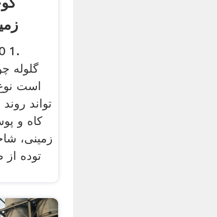
کوچ
زمی
است نوع
تواند روند 
كاه و پوس
زمینی، شاخ
توده از 