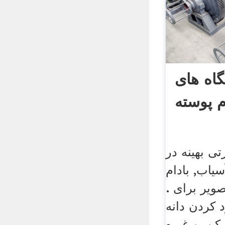
دستگاه های
 پوسته
تی بهینه در
یاب, بادام
ویر برای .
 کردن دانه
کن, و غیره