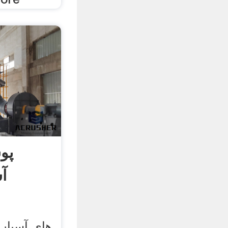
پوس
آ
های آسیاب