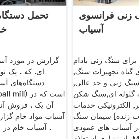
 زنی فرانسوی
تحمل دستگاه
آسیاب
خا
برای سنگ زنی بادام
گزارش در مورد آس
 گیاه تجهیزات سنگ,
ای. که . یک نو
نگ زنی و حد عالی,
دستگاه‌های آس
 گلوله ای,سنگ شکن
, الکترونیکی خدمات
آن یک . فروش آنل
چت زنده] سیمان سنگ
آسیاب مواد خام گزا
ر آسیاب های عمودی
آسیاب خام در تو
لام. More