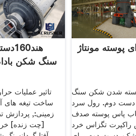
ی پوسته مونتاژ
هند160
سنگ شکن بادام
وسته شدن شکن سنگ
تاثیر عملیات حرار
ست دوم. رول سرد
ساخت تیغه های آس
ب پاس پوسته صدف
زمینی:, پردازش تص
راکپرت تگزاس خرد
[چت زنده] خرد
کن دست دوم برای
آفتابگردانسنگ ش