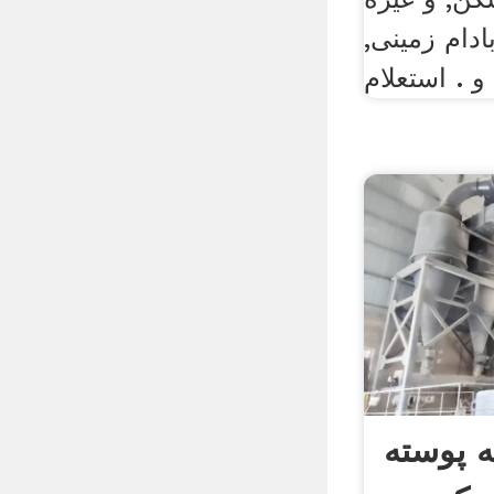
ادام زمینی,
و . استعلام
ه پوسته