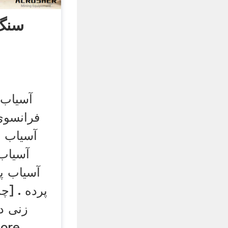
سنگ
آسیاب 
فرانسوی
آسیاب س
آسیاب
آسیاب پر
پرده . [
زنی د
استشاري استع