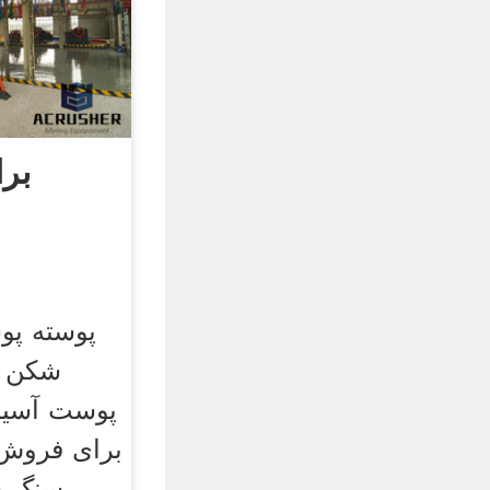
برا
پوسته پ
شکن د
پوست آسیا
برای فروش 
سنگ ش