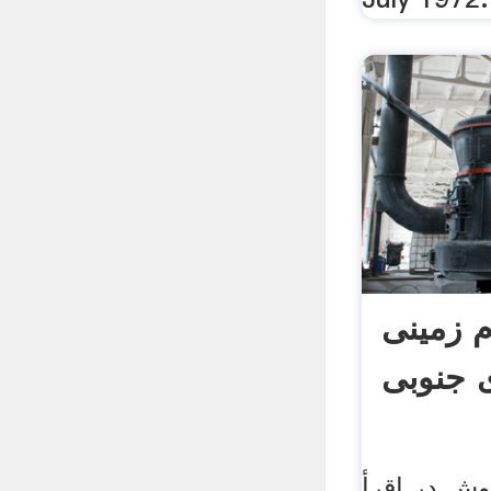
م زمینی
ی جنوبی
وش در اقرأ