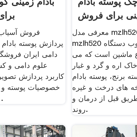
ک پوسته بادام
بادام زمینی ک
نی برای فروش
برا
معرفی مدل mzlh520 1.
فروش آسیاب ا
mzlh520 گلوله چوب دستگاه
پردازش پوسته بادام 
 ماشین است که می
دامی ایران فروشگا
خاک اره و گرد و غبار
ته برنج، پوسته بادام
کاربرد پردازش تصویر 
ه های درخت و غیره
خصوصیات پوسته و ب
طریق قبل از درمان و
زمینی برا
روند.