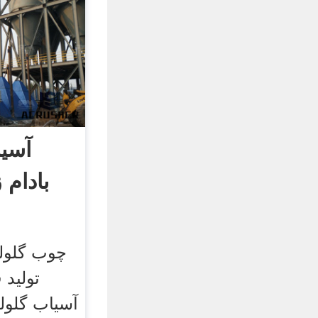
آسیا
بادام 
چوب گلول
توليد
آسیاب گلول