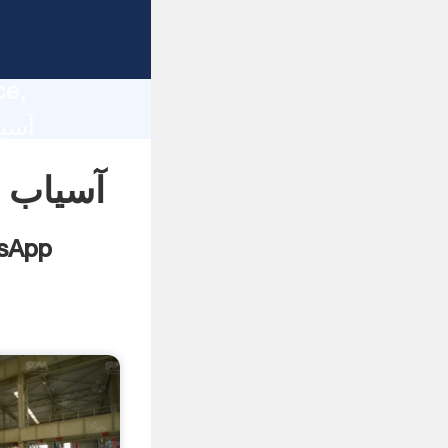
آسی
lity,
ce,
آسیاب گ