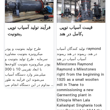
قیمت آسیاب توپی
فرآیند تولید آسیاب توپی
کامل در هند,
بنتونیت,
تولید کنندگان آسیاب raymond
طرح تولید بنتونیت و پودر
در هند. ریموند در هند ریموند
میکرونیزه بنتونیت مشاوره
آسیاب آسیاب در هند
سرمایه . طرح تولید بنتونیت و
Milestones Raymond
پودر میکرونیزه بنتونیت کلوخه‌ها
Raymond s Milestones
با ابعاد تقریبی 10 تا 300
right from the beginning in
میلی‌متر وارد دستگاه آسیاب
1925 as a small woollen
می‌شوند این فرآیند به طور
mill in Thane to
مداوم در این دستگاه انجام می ...
commissioning a new
Garmenting plant in
Ethiopia When Lala
Kailashpat Singhania took