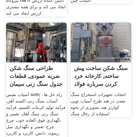
آسیاب چین
نیروگاه hartl تأمین کننده ارزش
ایجاد می کند و برای همه مشتری
ارزش ایجاد می کند.
سنگ شکن ساخت پیش
طراحی سنگ شکن
ساخته, کارخانه خرد
ضربه عمودی, قطعات
کردن سرباره فولاد
جدول سنگ زنی سیمان
انتخاب تجهیزات استخراج سنگ
آسیاب نفیس scm; راه حل ها .
معدن در هند طرح آسیاب توپی
آسیاب سنگ زنی اکسید آهن.
کوارتز هند تصویری از نحوه
فرآیند تولید کربنات کلسیم. فرآیند
استفاده از زغال سنگ
سنگ زنی سنگ آهک. تعمیر و
نگهداری فوق العاده خوب چرخ
چرخ. تعمیر و نگهداری میل
ریموند. دانش. کاربرد و کاربرد