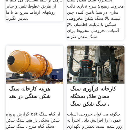
استخراج سنگ معدن سنگ
گرمی از شما استقبال می کنیم تا
مخروط ریمون; طرح تجاری قالب
از طریق خطوط تلفن و سایر
سازی در هند; تامین کننده چین
روشهای ارتباط سریع ما با ما
قیمت بالا سنگ شکن مخروطی
تماس بگیرید.
سنگین با قابلیت اطمینان بالا;
آسیاب مخروطی مخروط برای
سنگ معدن ضربه
کارخانه فرآوری سنگ
هزینه کارخانه سنگ
معدن طلا, دستگاه
شکن سنگی در هند
سنگ شکن سنگ .
چگونه می توان خروجی آسیاب
گزارش پروژه ost از گیاه سنگ
عمودی را افزایش داد . اخیراً به
شکن سنگی در هند. سنگ شکن
روز شده است. تعمیر و نگهداری
سنگ گیاه طرح . سنگ شکن