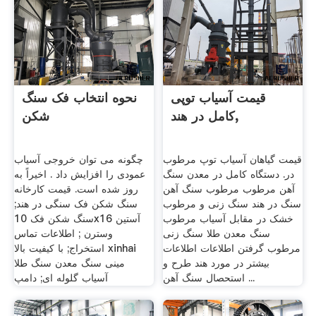
قیمت آسیاب توپی
نحوه انتخاب فک سنگ
کامل در هند,
شکن
قیمت گیاهان آسیاب توپ مرطوب
چگونه می توان خروجی آسیاب
در. دستگاه کامل در معدن سنگ
عمودی را افزایش داد . اخیراً به
آهن مرطوب مرطوب سنگ آهن
روز شده است. قیمت کارخانه
سنگ در هند سنگ زنی و مرطوب
سنگ شکن فک سنگی در هند;
خشک در مقابل آسیاب مرطوب
سنگ شکن فک 10x16 آستین
سنگ معدن طلا سنگ زنی
وسترن ; اطلاعات تماس
مرطوب گرفتن اطلاعات اطلاعات
استخراج; با کیفیت بالا xinhai
بیشتر در مورد هند طرح و
مینی سنگ معدن سنگ طلا
استحصال سنگ آهن ...
آسیاب گلوله ای; دامپ