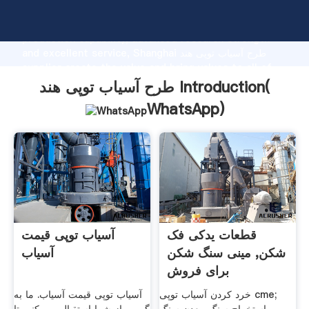
طرح آسیاب توپی هند manufacturer Grasping strong
production capability, advanced research strength
and excellent service, Shanghai طرح آسیاب توپی هند
supplier create the value and bring values to all of
customers.
طرح آسیاب توپی هند Introduction(
WhatsApp
)
قطعات یدکی فک
آسیاب توپی قیمت
شکن, مینی سنگ شکن
آسیاب
برای فروش
خرد کردن آسیاب توپی cme;
آسیاب توپی قیمت آسیاب. ما به