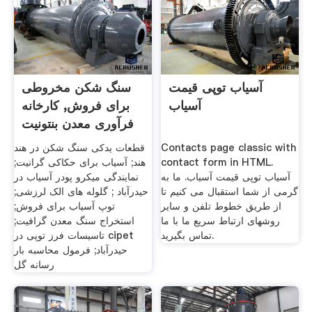
آسیاب توپی قیمت
سنگ شکن مخروطی
آسیاب
برای فروش, کارخانه
فرآوری معدن بنتونیت
Contacts page classic with
قطعات یدکی سنگ شکن در هند
contact form in HTML.
هند; آسیاب برای حکاکی گرانیت;
آسیاب توپی قیمت آسیاب. ما به
نمایندگی میکرو پودر آسیاب در
گرمی از شما استقبال می کنیم تا
حیدرآباد ; گلوله های الک لرزشی;
از طریق خطوط تلفن و سایر
توپ آسیاب برای فروش;
روشهای ارتباط سریع ما با ما
استخراج سنگ معدن گرافیت;
تماس بگیرید.
تاسیسات فرز توپی در cipet
حیدرآباد; فرمول محاسبه بار
رسانه گل