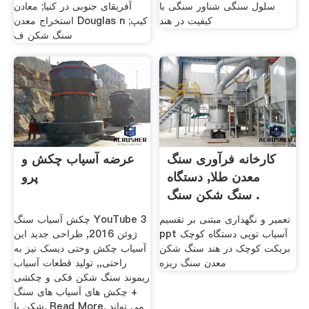
سلول سنگی شناور سنگی با
آفریقای جنوبی در کنیا; معادن
کیفیت در هند
استخراج معدن Douglas n کیپ;
سنگ شکن ف
کارخانه فرآوری سنگ
عرضه آسیاب چکش و
معدن طلا, دستگاه
پرو
سنگ شکن سنگ .
تعمیر و نگهداری مبتنی بر تقسیم
چکش آسیاب سنگ YouTube 3
ppt آسیاب توپی دستگاه کوچک
ژوئن 2016, طراحی جدید این
بریکت کوچک در هند سنگ شکن
آسیاب چکش وحتی دیسک نیز به
معدن سنگ ریزه
راحتی,, تولید قطعات آسیاب
ریموند سنگ شکن فکی و چکشی
+ چکش های آسیاب های سنگ
شکن با. Read More. می تواند