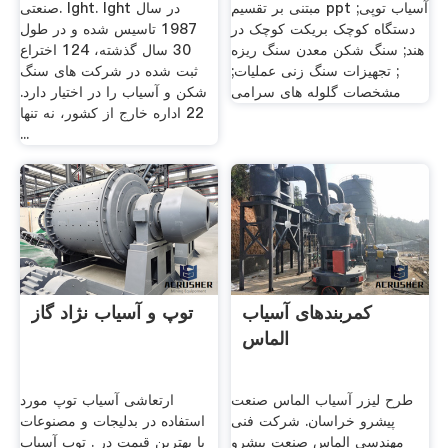
مبتنی بر تقسیم ppt آسیاب توپی;
صنعتی. lght. lght در سال
دستگاه کوچک بریکت کوچک در
1987 تاسیس شده و در طول
هند; سنگ شکن معدن سنگ ریزه
30 سال گذشته، 124 اختراع
; تجهیزات سنگ زنی عملیات;
ثبت شده در شركت های سنگ
مشخصات گلوله های سرامی
شكن و آسیاب را در اختیار دارد.
22 اداره خارج از کشور، نه تنها
...
کمربندهای آسیاب
توپ و آسیاب نژاد گاز
الماس
طرح لیزر آسیاب الماس صنعت
ارتعاشی آسیاب توپ مورد
پیشرو خراسان. شرکت فنی
استفاده در بدلیجات و مصنوعات
مهندسی الماس صنعت پیشرو
با بهترین قیمت در . توپ آسیاب