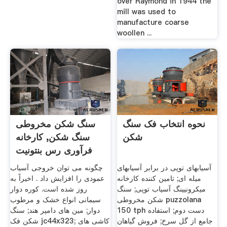
over Raymond in 1944 the
mill was used to
manufacture coarse
woollen ...
نحوه انتخاب فک سنگ
سنگ شکن مخروطی
شکن
سنگ شکن, کارخانه
فرآوری رس بنتونیت
آسیابهای توپی در برابر آسیابهای
چگونه می توان خروجی آسیاب
میله ای; تامین کننده کارخانه
عمودی را افزایش داد . اخیراً به
میکرونیینگ آسیاب توپی; سنگ
روز شده است. کوره دوار
شکن مخروطی puzzolana
سیمانی انواع خشک و مرطوب
150 tph دست دوم; استفاده
دوار; مین های دامپر هند; سنگ
جامع از گل سرخ; فروش گیاهان
شکن فک jc44x323; کاشی های