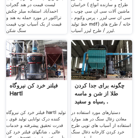
خراسان ( طراح و سازنده انواع
لیست قیمت در هند گجرات
ماشین آلات سی ان سی چوب ،
احمدآباد. استفاده میلز چکش
سی ان سی لیزر ، پرس وکیوم ،
تراکتور در مورد حمله به هند و
خط تولید mdf) خانه / طرح های
قیمت از یک آسیاب توپ قیمت
لیزر / طرح لیزر آسیاب.
سنگ شکن
چگونه برای جدا کردن
فیلتر خرد کن نیروگاه
طلا از شن و ماسه
Hartl
سیاه و سفید, .
دستیارهای مورد استفاده در
فیلتر خرد کن نیروگاه hartl تولید
معادن زغال سنگ در هند موارد
کننده درک توانایی تولید قوی ،
استفاده از آسیاب های توپی طرح
قدرت تحقیق پیشرفته و خدمات
خرد کردن کارخانه ذغال سنگ
عالی ، شانگهای فیلتر خرد کن