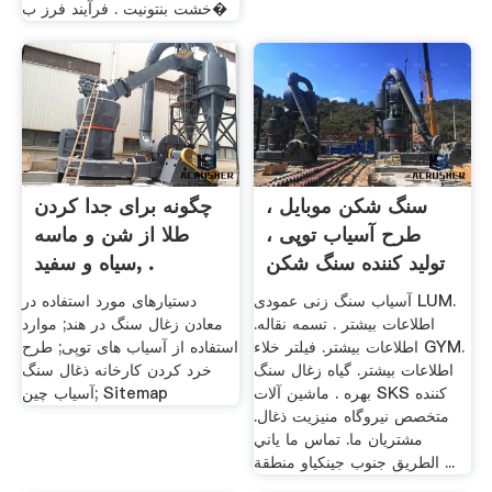
خشت بنتونیت . فرآیند فرز ب�
سنگ شکن موبایل ،
چگونه برای جدا کردن
طرح آسیاب توپی ،
طلا از شن و ماسه
تولید کننده سنگ شکن
سیاه و سفید, .
آسیاب سنگ زنی عمودی LUM.
دستیارهای مورد استفاده در
اطلاعات بیشتر . تسمه نقاله.
معادن زغال سنگ در هند; موارد
اطلاعات بیشتر. فیلتر خلاء GYM.
استفاده از آسیاب های توپی; طرح
اطلاعات بیشتر. گیاه زغال سنگ
خرد کردن کارخانه ذغال سنگ
بهره . ماشین آلات SKS کننده
آسیاب چین; Sitemap
متخصص نیروگاه منيزيت ذغال.
مشتریان ما. تماس ما ياني
الطريق جنوب جينكياو منطقة ...