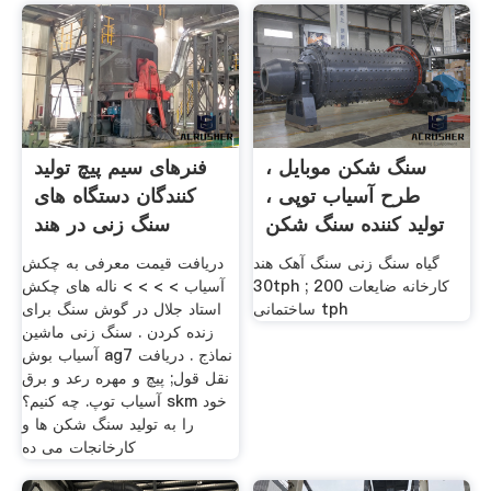
سنگ شکن موبایل ،
فنرهای سیم پیچ تولید
طرح آسیاب توپی ،
کنندگان دستگاه های
تولید کننده سنگ شکن
سنگ زنی در هند
گیاه سنگ زنی سنگ آهک هند
دریافت قیمت معرفی به چکش
30tph ; 200 کارخانه ضایعات
آسیاب > > > > ناله های چکش
ساختمانی tph
استاد جلال در گوش سنگ برای
زنده کردن . سنگ زنی ماشین
آسیاب بوش ag7 نماذج . دریافت
نقل قول; پیچ و مهره رعد و برق
آسیاب توپ. چه کنیم؟ skm خود
را به تولید سنگ شکن ها و
کارخانجات می ده