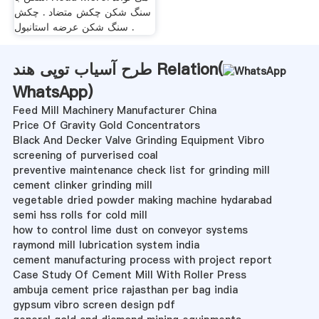
سنگ شکن چکش متضاد . چکش
سنگ شکن عرضه استانبول .
طرح آسیاب توپی هند Relation(
WhatsApp
)
Feed Mill Machinery Manufacturer China
Price Of Gravity Gold Concentrators
Black And Decker Valve Grinding Equipment Vibro
screening of purverised coal
preventive maintenance check list for grinding mill
cement clinker grinding mill
vegetable dried powder making machine hydarabad
semi hss rolls for cold mill
how to control lime dust on conveyor systems
raymond mill lubrication system india
cement manufacturing process with project report
Case Study Of Cement Mill With Roller Press
ambuja cement price rajasthan per bag india
gypsum vibro screen design pdf