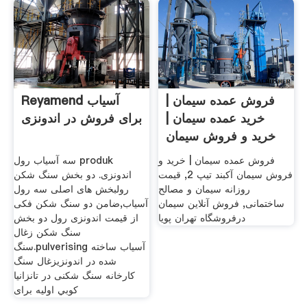
فروش عمده سیمان |
Reyamend آسیاب
خرید عمده سیمان |
برای فروش در اندونزی
خرید و فروش سیمان
تیپ2
فروش عمده سیمان | خرید و
سه آسیاب رول produk
فروش سیمان آکبند تیپ 2, قیمت
اندونزی. دو بخش سنگ شکن
روزانه سیمان و مصالح
رولبخش های اصلی سه رول
ساختمانی, فروش آنلاین سیمان
آسیاب,ضامن دو سنگ شکن فکی
درفروشگاه تهران پویا
از قیمت اندونزی رول دو بخش
سنگ شکن زغال
سنگ.pulverising آسیاب ساخته
شده در اندونزیزغال سنگ
کارخانه سنگ شکنی در تانزانیا
كوبي اولیه برای