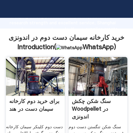
خرید کارخانه سیمان دست دوم در اندونزی manufacturer
Grasping strong production capability, advanced
research strength and excellent service, Shanghai
خرید کارخانه سیمان دست دوم در اندونزی supplier create
the value and bring values to all of customers.
خرید کارخانه سیمان دست دوم در اندونزی
Introduction(
WhatsApp
)
سنگ شکن چکش
برای خرید دوم کارخانه
Woodpellet در
سیمان دست در هند
اندونزی
سنگ شکن تنگستن دست دوم
دست دوم کلینکر سیمان کارخانه