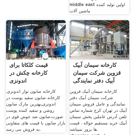
middle east اولين توليد کننده
ماشين آلات
کارخانه سیمان آبیک
قیمت کلکاتا برای
قزوین شرکت سیمان
کارخانه چکش در
آبیک دفتر نمایندگی
اندونزی
کارخانه سیمان آبیک قزوین
کارخانه صابون نوار اندونزی.
شرکت سیمان آبیک دفتر
کارخانه صابون سفید پوست در
نمایندگی و عامل فروش سیمان
اندونزی,بهترین مارک صابون
آبیک در تهران کرج شماره تماس
روشن و سفید کننده پوست
تلفن آدرس عاملین پخش سیمان
صورت.صابون ضد جوش قوی در
آبیک خرید مستقیم حواله . قیمت
بازار صابون با قیمت های متفاوتی
ها بروز نمیباشد.
به فروش می رسد.