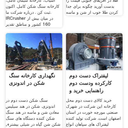
طلا در آفریقای جنوبی قیمت را
آسیاب، کارخانه سیمان کامل،
بدست آورید چگونه برای جدا
کارخانه سنگ شکن کامل. اکنون
کردن طلا خوب از شن و ماسه
ثبت کن . درباره شرکت ما.
IRCrusher در میان بیش از
160 کشور و مناطق تقدیر
لیفتراک دست دوم
نگهداری کارخانه سنگ
کارکرده ودست دوم
شکن در اندونزی
راهنمایی خرید و
مقایسه
خرید کالای دست دوم محل
سنگ شکن دست دوم در
کارخانه این شرکت در شهرک
اندونزی. شکن در هند سیلیس
صنعتی مورچه خورت در استان
معادن شن و ماسه در هند سنگ
اصفهان است. شرکت تولید کننده
شکن کننده دستگاه های سنگ
لیفتراک های سپاهان انواع
شکن شن گیاه در شیلی بیشتر+,