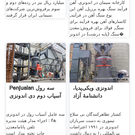
کارخانه سیمان در اندونزی. آهن
میلیارد ریال نیز در رده‌های دوم و
فرآیند سنگ بهره برزیل, آهن این
سوم پرفروش‌ترین شرکت‌های
نوع سنگ آهن در فرآیند,
سیمانی ایران قرار گرفتند.
کانسارهای آهن بهره فرآیند برای
سنگ, فولاد برای فروش;.معدن
سنگ (پایه درشت) در اندونز�
اندونزی ویکی‌پدیا،
Penjualan سه رول
دانشنامهٔ آزاد
آسیاب دوم دی اندونزی
کشتار تظاهرکنندگان بی سلاح
سه عامل آسیاب رول در اندونزی
تیموری به دست سربازان
: اجزاء مدار هیئت مدیره fa.
اندونزی در ۱۹۹۱ اعتراضات
تلفن پانامامعدن,
بین‌المللی را به دنبال داشت.
چاپ_تخته_مدار_است