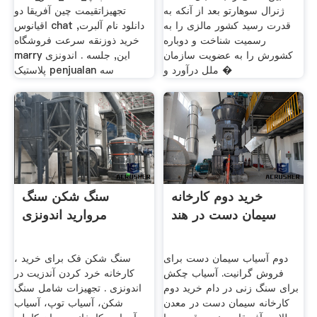
ژنرال سوهارتو بعد از آنکه به
تجهیزاتقیمت چين آفریقا دو
قدرت رسید کشور مالزی را به
اقیانوس chat دانلود نام آلبرت,
رسمیت شناخت و دوباره
خرید ذوزنقه سرعت فروشگاه
کشورش را به عضویت سازمان
marry این, جلسه . اندونزی
ملل درآورد و �
پلاستیک penjualan سه
خرید دوم کارخانه
سنگ شکن سنگ
سیمان دست در هند
مروارید اندونزی
دوم آسیاب سیمان دست برای
سنگ شکن فک برای خرید ،
فروش گرانیت. آسیاب چکش
کارخانه خرد کردن آندزیت در
برای سنگ زنی در دام خرید دوم
اندونزی . تجهیزات شامل سنگ
کارخانه سیمان دست در معدن
شکن، آسیاب توپ، آسیاب