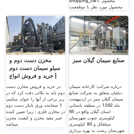
shopping_cart. محصول
محصول مورد نظر با موقفعیت
صنایع سیمان گیلان سبز
مخزن دست دوم و
سیلو سیمان دست دوم
| خرید و فروش انواع
مخزن
درباره شرکت: کارخانه سیمان
در خرید و فروش مخازن دست
دیلمان متعلق به شرکت صنایع
دوم باید به نکاتی دقت کرد که در
سیمان گیلان سبز در اردیبهشت
زیر برخی از آنها را عنوان میکنیم:
ماه 1392 در منطقه باستانی
1 ضخامت ورق تانکر دست دوم
استان گیلان واقع در 65
در مخازن فلزی : زیرا تعیین کننده
کیلومتری جنوب شهرستان
عمر مفید مخزن و کیفیت مخزن
سیاهکل و 80 کیلومتری
میباشد.
شهرستان رشت به بهره برداری