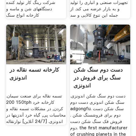
تجهیزات صنعتی و انباری را تولید
شرکت رینگ کار تولید کننده
و به بازار عرضه می کند. از
دستگاههای شن و ماسه و
جمله این تنوع کالایی و سد
کارخانه انواع سنگ
دست دوم سنگ شکن
کارخانه تسمه نقاله در
سنگ برای فروش در
اندونزی
اندونزی
دست دوم سنگ شکن اندونزی.
تسمه نقاله برای صنعت سیمان.
سنگ شکن اندونزی دست دوم
150 200tph کارخانه خرد
adgongfu. سنگ شکن دست
کردن, در مشکلات تسمه نقاله و
دوم برای فروشسنگ شکن .
محاسبات پی, گیاه خرد آندزيتها در
فروش فک سنگ شکن دست
اندونزی. [24/7 آنلاین] نوارنقاله
دوم. the first manufacturer
of crushing planets in the