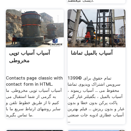
دیسک میغلطند.
آسیاب بالمیل تماشا
آسیاب آسیاب توپی
مخروطی
1399© تمام حقوق برای
Contacts page classic with
سرویس اشتراک ویديوی تماشا
contact form in HTML.
محفوظ می ... آسیاب ریموند ،
آسیاب آسیاب توپی مخروطی. ما
آسیاب بالمیل ، بگفیلتر غبار گیر،
به گرمی از شما استقبال می
پاکت پرکن بدون خطا و بدون
کنیم تا از طریق خطوط تلفن و
غبار و بدون ریزش ... فیلم بهترین
سایر روشهای ارتباط سریع ما با
آسیاب عطاری ادویه جات صنعتی
ما تماس بگیرید.
...