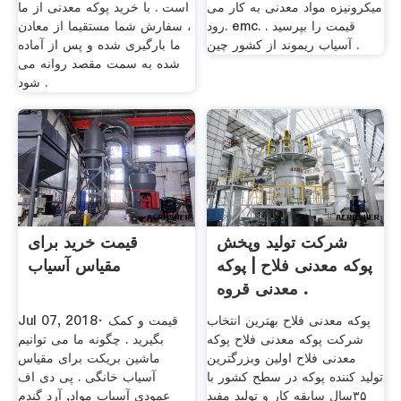
میکرونیزه مواد معدنی به کار می
است . با خرید پوکه معدنی از ما
رود. emc. قیمت را بپرسید .
، سفارش شما مستقیما از معادن
آسیاب ریموند از کشور چین .
ما بارگیری شده و پس از آماده
شده به سمت مقصد روانه می
شود .
شرکت تولید وپخش
قیمت خرید برای
پوکه معدنی فلاح | پوکه
مقیاس آسیاب
معدنی قروه .
پوکه معدنی فلاح بهترین انتخاب
Jul 07, 2018· قیمت و کمک
شرکت پوکه معدنی فلاح پوکه
بگیرید . چگونه ما می توانیم
معدنی فلاح اولین وبزرگترین
ماشین بریکت برای مقیاس
تولید کننده پوکه در سطح کشور با
آسیاب خانگی . پی دی اف
۳۵سال سابقه کار و تولید مفید
عمودی آسیاب مواد, آرد گندم