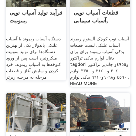
قطعات آسیاب توپی
فرآیند تولید آسیاب توپی
آسیاب سیمانی,
بنتونیت,
آسیاب توپ کوچک آلستوم ریموند
دستگاه آسیاب ریموند یا آسیاب
آسیاب غلتکی لیست قطعات
غلتکی پاندولار یکی از بهترین
یدکی آسیاب ریموند برای برای
دستگاه‌ها برای تولید بنتونیت
ذغال لوازم یدکی تراکتور
میکرونیزه است پس از ورود
tagdoni و٤٩٥٥و جاندیر تراکتور
کلوخه‌ها به آسیاب ریموند، خرد
٢٠٤٠ و ٣١٤٠ و ٣٣٥٠ لوازم
کردن و سایش آغاز و قطعات
٤٥٦٠ و٦٠٦٨و٦٦١٠ یدکی لوازم .
مرحله به مرحله ریزتر
READ MORE