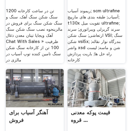
ریموند آسیاب; scm ultrafine
1200 تن در ساعت کارخانه
آسیاب; طبقه بندی های مارپیچ;
سنگ شکن سنگ آهک. سنگ و
t130x تقویت میل ultrafine;
سنگ شکن سنگ برای فروش در
سرند گریزلی ویبراتوری; سرند
مالزینحوه نصب سنگ شکن سنگ
ارتعاشی; سنگ شکن VSI; سنگ
آهک ویجایا تیتان معدن ذغال
شکن vsi5x; بندرگاه نوار نقاله;
Chat With Sales » ظرفیت
واشر xsd شن و ماسه; لیست
100 تن از کارخانه سنگ شکن
راه حل ها; باریت پردازش
سنگ تامین کننده توپ آسیاب در
کارخانه
مالزی در
قیمت پوکه معدنی
آهنگر آسیاب برای
قروه ...
فروش