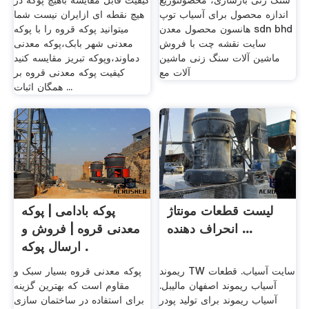
سنگ زنی بازسازی، محصولتوزیع
کیفیت قابل مقایسه باهیچ پوکه در
اندازه محصول برای آسیاب توپ
هیچ نقطه ای ازایران نیست شما
هانسون محصول معدن sdn bhd
میتوانید پوکه قروه را با پوکه
سایت نقشه چت با فروش
معدنی شهر بابک،پوکه معدنی
ماشین آلات سنگ زنی ماشین
دماوند،وپوکه تبریز مقایسه کنید
آلات مع
کیفیت پوکه معدنی قروه بر
همگان اثبات ...
لیست قطعات مونتاژ
پوکه بادامی | پوکه
انحراف دهنده ...
معدنی قروه | فروش و
ارسال پوکه .
ریموند TW سایت آسیاب. قطعات
پوکه معدنی قروه بسیار سبک و
آسیاب ریموند اصفهان مالیبل.
مقاوم است که بهترین گزینه
آسیاب ریموند برای تولید پودر
برای استفاده در ساختمان سازی