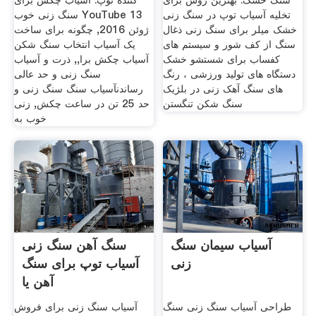
سنگ خشک. بهترین روش برای
کننده توپ. آسیاب چکش برای
تخلیه آسیاب توپ در سنگ زنی
سنگ زنی خوب YouTube 13
خشک میلر برای سنگ زنی ذغال
ژوئن 2016, چگونه برای ساخت
سنگ از کف شور و سیستم های
یک آسیاب انتخاب سنگ شکن
کفساب برای شستشو خشک
آسیاب چکش برا,, ذرت و آسیاب
دستگاه های تولید ورزشی ، رنگ
سنگ زنی و حد عالی
های سنگ آهک زنی در بلژیک
رساندنآسیاب سنگ سنگ زنی و
سنگ شکن تنگستن
حد 25 تن در ساعت چکش, زنی
خوب به
آسیاب سیمان سنگ
سنگ آهن سنگ زنی
زنی
آسیاب توپ برای سنگ
آهن یا
طراحی آسیاب سنگ زنی سنگ
آسیاب سنگ زنی برای فروش