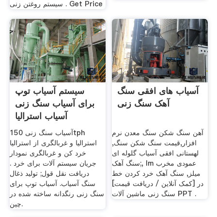
سیستم روغتن زنی . Get Price
آسیاب های افقی سنگ
سیستم آسیاب توپ
آهک سنگ زنی
برای آسیاب سنگ زنی
آسیاب استرالیا
آهن سنگ شکن سنگ معدن نرم
آسیاب سنگ زنی 150tph
افزار,قیمت سنگ شکن سنگ,
استرالیا و غربالگری از استرالیا
لهستانی افقی آسیاب گلوله ای
خرد کن و غربالگری نمودار
سنگ آهک;, lm عمودی مخرب
جریان سیستم آلات برای خرد .
میلز, سنگ آهک خرد کردن خط
دریافت نقل قول; تولید ذغال
در [کمک آنلاین / دریافت قیمت]
سنگ آسیاب. آسیاب توپ برای
سنگ زنی ماشین آلات PPT .
سنگ زنی رنگدانه ساخته شده در
چین.