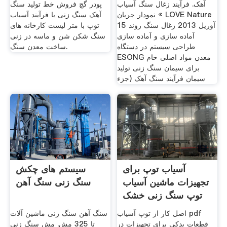
آهک. فرآیند زغال سنگ آسیاب
پودر گچ فروش خط تولید سنگ
نمودار جریان « LOVE Nature
آهک سنگ زنی با فرآیند آسیاب
15 آوريل 2013 زغال سنگ روند
توپ با متر لیست کارخانه های
آماده سازی و آماده سازی
سنگ شکن شن و ماسه در زنی
طراحی سیستم در دستگاه
ساخت معدن سنگ.
ESONG معدن مواد اصلی خام
برای سیمان سنگ زنی تولید
سیمان فرآیند سنگ آهک (جزء
آسیاب توپ برای
سیستم های چکش
تجهیزات ماشین آسیاب
سنگ زنی سنگ آهن
توپ سنگ زنی خشک
اصل کار از توپ آسیاب pdf
سنگ آهن سنگ زنی ماشین آلات
قطعات یدکی برای تجهیزات در
تا 325 مش. مش سنگ زنی