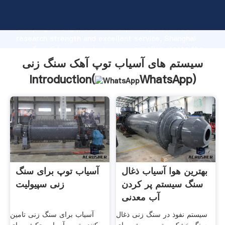
سیستم های آسیاب توپ آهک سنگ زنی manufacturer
Grasping strong production capability, advanced
research strength and excellent service, Shanghai
سیستم های آسیاب توپ آهک سنگ زنی supplier create the
value and bring values to all of customers.
سیستم های آسیاب توپ آهک سنگ زنی
Introduction(
WhatsApp
)
بهترین هوا آسیاب ذغال
آسیاب توپ برای سنگ
سنگ سیستم پر کردن
زنی سپیولیت
آب معدنی
سیستم نفوذ در سنگ زنی ذغال
آسیاب برای سنگ زنی تامین