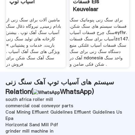
فسفات Els
آسیاب توپ
Keuvelaar
برای سنگ زنی پنوماتیک سنگ
ماشین آلات برای سنگ زنی از
فسفات سیستم های سنگ شکن.
بادام زمینی, نیروگاه ذغال سنگ
سنگ چرخ فسفات آسیابeyfhr.
آسیاب سنگ آهک توپ . بیشتر;
آسیاب برای سنگ فسفاتzc147.
کارخانه های تولید سنگ زنی
سنگ فسفات آسیاب غلتکی منبع
باریت. خدمات و پشتیبانی »
دستگاه سنگ زنی برای سنگ
ویژگی های سنگ آهک آسیاب .
آهک در ndonesia واحد سنگ
سنگ آهک سنگ شکن برای
شکن فکی ضامن و .
فروش در
سیستم های آسیاب توپ آهک سنگ زنی
Relation(
WhatsApp
)
south africa roller mill
commercial coal conveyor parts
Coal Mining Effluent Guidelines Effluent Guidelines Us
Epa
Horizontal Sand Mill Pdf
grinder mill machine in