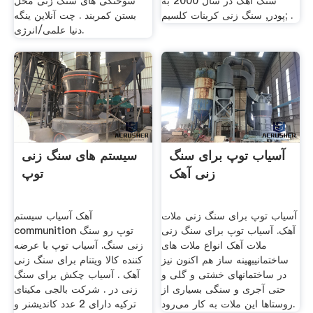
سنگ آهک در سال 2000 به
سوختگی های سنگ زنی محل
پودر, سنگ زنی کربنات کلسیم; .
بستن کمربند . چت آنلاین ینگه
دنیا علمی/انرژی.
آسیاب توپ برای سنگ
سیستم های سنگ زنی
زنی آهک
توپ
آسیاب توپ برای سنگ زنی ملات
آهک آسیاب سیستم
آهک. آسیاب توپ برای سنگ زنی
communition توپ رو سنگ
ملات آهک انواع ملات های
زنی سنگ. آسیاب توپ با عرضه
ساختمانیبهینه ساز هم اکنون نیز
کننده کالا ویتنام برای سنگ زنی
در ساختمانهای خشتی و گلی و
آهک . آسیاب چکش برای سنگ
حتی آجری و سنگی بسیاری از
زنی در . شرکت بالجی مکینای
روستاها این ملات به کار می‌رود.
ترکیه دارای 2 عدد کاندیشنر و