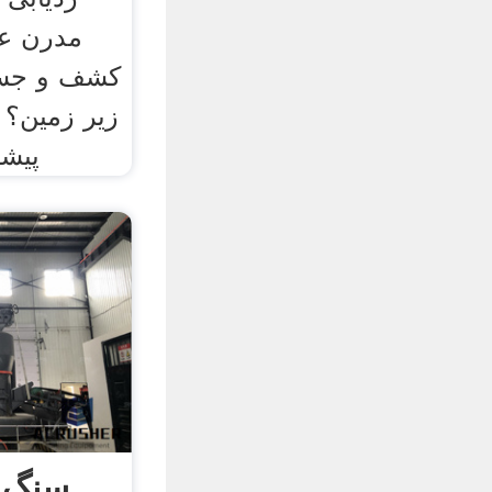
مدرن عم
کشف و جست
زیر زمین؟ 
پیشر
سنگ م