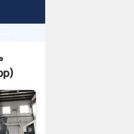
h
م
pp
)