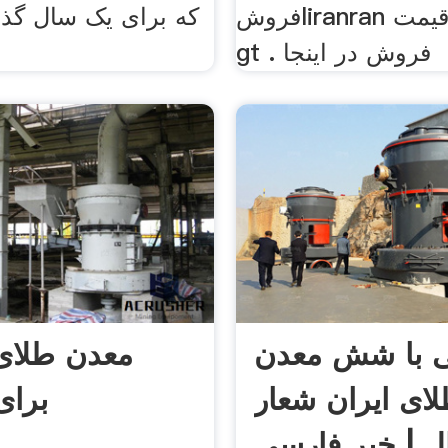
فروشliranran دریافت قیمت gt
که برای یک سال گذ
gt . فروش در اینجا
ی با شش معدن
معدن طلای
ای ایران شعار
برا
 | خبر فارسی