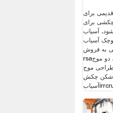
دیمی برای
چکشی برای
ود. آسیاب
وچک آسیاب
 به فروش
rsaسنگ شکن برای دو موج
راحی موج
کن چکش
irrcru