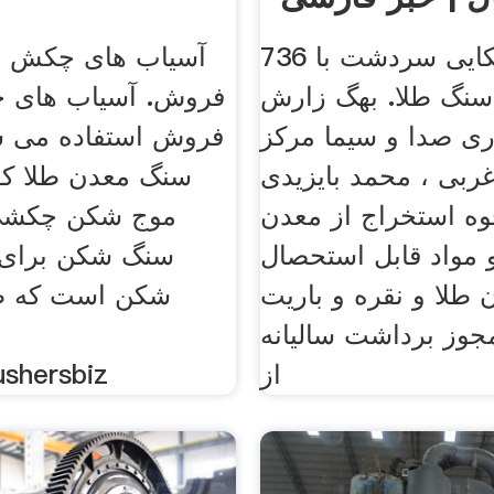
معدن باریکایی سردشت با 736
آسیاب های چکش ق
سنگ طلا. بهگ زارش
فروش. آسیاب های 
ری صدا و سیما مرکز
فروش استفاده می ش
غربی ، محمد بایزیدی
سنگ معدن طلا ک
ه استخراج از معدن
موج شکن چکشی
و مواد قابل استحصال
 طلا و نقره و باریت
شکن است که ط
وز برداشت سالیانه
ش
از
آسیابshersbiz