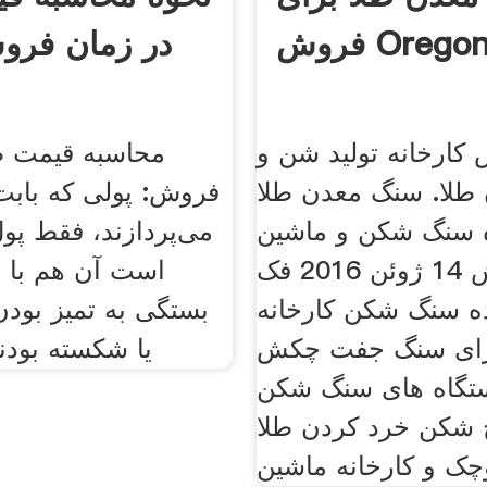
روش Oregon
در زمان فروش
کارخانه تولید شن و
محاسبه قیمت ط
طلا. سنگ معدن طلا
فروش: پولی که بابت
ه سنگ شکن و ماشین
می‌پردازند، فقط پو
آلات فروش 14 ژوئن 2016 فک
است آن هم با ع
ده سنگ شکن کارخانه
بستگی به تمیز بود
رای سنگ جفت چکش
یا شکسته بود
گاه های سنگ شکن
 شکن خرد کردن طلا
چک و کارخانه ماشین