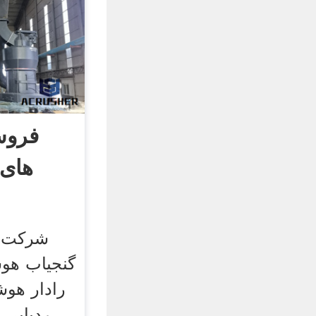
فروش
های 
شرکت ف
گنجیاب هوش
رادار هوش
ردیابی 