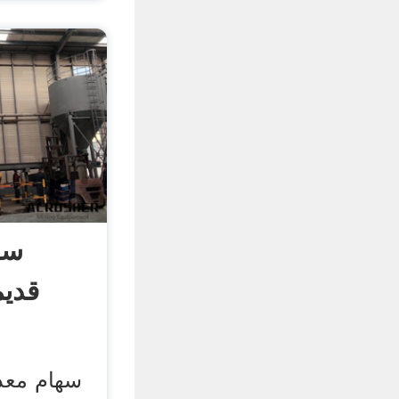
سه
قدی
سهام معد