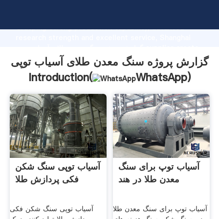
گزارش پروژه سنگ معدن طلای آسیاب توپی manufacturer
Grasping strong production capability, advanced
research strength and excellent service, Shanghai
گزارش پروژه سنگ معدن طلای آسیاب توپی supplier create
the value and bring values to all of customers.
گزارش پروژه سنگ معدن طلای آسیاب توپی
Introduction(
WhatsApp
)
آسیاب توپ برای سنگ
آسیاب توپی سنگ شکن
معدن طلا در هند
فکی پردازش طلا
آسیاب توپ برای سنگ معدن طلا
آسیاب توپی سنگ شکن فکی