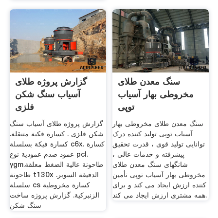
سنگ معدن طلای
گزارش پروژه طلای
مخروطی بهار آسیاب
آسیاب سنگ شکن
توپی
فلزی
سنگ معدن طلای مخروطی بهار
گزارش پروژه طلای آسیاب سنگ
آسیاب توپی تولید کننده درک
شکن فلزی . كسارة فكية متنقلة.
توانایی تولید قوی ، قدرت تحقیق
كسارة فيكة بسلسلة c6x. كسارة
پیشرفته و خدمات عالی ،
عمود صدم عمودية نوع pcl.
شانگهای سنگ معدن طلای
ygmطاحونة عالية الضغط معلقة.
مخروطی بهار آسیاب توپی تأمین
طاحونة t130x الدقيقة السوبر.
کننده ارزش ایجاد می کند و برای
سلسلة cs كسارة مخروطية
همه مشتری ارزش ایجاد می کند.
الزنبركية. گزارش پروژه ساخت
سنگ شکن