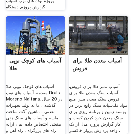
پروژه توده های توپ آسیاب
گزارش پروژه, دستگاه
آسیاب معدن طلا برای
آسیاب های کوچک توپی
فروش
طلا
آسیاب تمبر طلا برای فروش.
آسیاب های کوچک توپی طلا
آسیاب سنگ معدن طلا برای
مقدمه. آسیاب های توپ Drais
فروش سنگ معدن مس منبع
Moreno Naitana. در 20 سال
مواد فلدسپات سنگ رایج ترین در
گذشته ، ما به تولید تجهیزات
پوسته زمین و برنامه ریزی برای
معدنی ، ماشین آلات ساخت
سنگ معدن خرد کردن کسب و
ماسه و آسیاب های سنگ زنی
کار گزارش پروژه مدل از یک
صنعتی اختصاص داده ایم ، ارائه
واحد پردازش پرواز خاکستر .
راه های بزرگراه ، راه آهن و