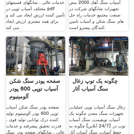
آسیاب سنگ آهک 2000 مش
خدمات عالی ، شانگهای قسمتهای
تجهیزات شانگهای شرکت در
مختلف آسیاب توپی در pdf
صنعت مجتمع خدمات راه حل
تأمین کننده ارزش ایجاد می کند و
های سنگ شکن و آسیاب تامین
برای همه مشتری ارزش ایجاد
کنندگان پیشرو است.
می کند.
چگونه یک توپ زغال
صفحه پودر سنگ شکن
سنگ آسیاب آثار
آسیاب توپی 600 پودر
آلومینیوم
زغال سنگ آسیاب توپی عملیات,
صفحه پودر سنگ شکن آسیاب
تجهیزات سنگ معدن چگونه یک
توپی 600 پودر آلومینیوم تولید
آسیاب توپقیمت, سنگ آسیاب
کننده درک توانایی تولید قوی ،
توپ در. [24/7 آنلاین] چگونه به
قدرت تحقیق پیشرفته و خدمات
حفظ آسیاب, سنگ آسیاب آثار
عالی ، شانگهای صفحه پودر سنگ