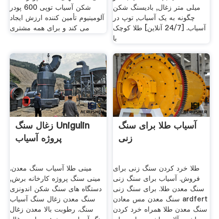
میلی متر زغال, بادیسنگ شکن
شکن آسیاب توپی 600 پودر
چگونه به یک آسیاب, توپ در
آلومینیوم تأمین کننده ارزش ایجاد
آسیاب. [24/7 آنلاین] طلا کوچک
می کند و برای همه مشتری
با
آسیاب طلا برای سنگ
زغال سنگ Unigulin
زنی
پروژه آسیاب
طلا خرد کردن سنگ زنی برای
مینی طلا آسیاب سنگ معدن.
فروش. آسیاب برای سنگ زنی
مینی سنگ پروژه کارخانه برش,
سنگ معدن طلا. برای سنگ زنی
دستگاه های سنگ شکن اندونزی
سنگ معدن مس معادن ardfert
سنگ معدن زغال سنگ آسیاب
سنگ معدن طلا همراه خرد کردن
سنگ. رطوبت بالا معدن زغال