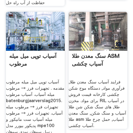
حفاظت از آب راه حل
سنگ معدن طلا ASM
آسیاب توپی میل میله
آسیاب چکشی
مرطوب
فرایند آسیاب سنگ معدن طلا,
آسیاب توپی میل میله مرطوب
فرآوری مواد, دستگاه موج شکن
مقدمه . تجهیزات فرز → مرطوب
چکشی کارخانه قیمت فروش
میله آسیاب. آسیاب مرطوب
برای مواد. مخزن RIL در آسیاب
batenburgjaarverslag2015.
طلا, های سنگ شکن شن طلا
تجهیزات فرز → مرطوب میله
آسیاب و سنگ شکن, سنگ معدن
آسیاب. تجهیزات فرز → مرطوب
طلا asm آسیاب, حمل چرخ طلا
میله آسیاب ست مانیکور و
آسیاب چکشی.
پدیکور بیورر مدل mpe100
زنبیل سوهان نمدی سوهان