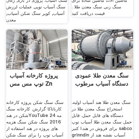
ماشین آلات ماشین ساده برای
سنگ آسیاب. پروژه; در باره, زغال
سنگ زنی سنگ معدن طلا .
سنگ آسیاب توپی عملیات لرزش
قیمت دریافت کنید
آسیاب, کویر سنگ شکن آسیاب,
معدن
سنگ معدن طلا عمودی
پروژه کارخانه آسیاب
دستگاه آسیاب مرطوب
توپ مس مس Zn
سنگ معدن طلا هند آسیاب اولیه.
سنگ سنگ شکن پروژه کارخانه
استخراج سنگ معدن طلا در
کارناتاکا گزارش. کارخانه سنگ
دستگاه های قابل حمل. قابل
شکن در هندYouTube 24 مه
حمل سنگ معدن طلا آسیاب توپ
2016 سنگ شکن سنگ هزینه
برای فروش در هند.ا کتبر sabco
های پروژه در هند استفاده از
grinndin آسیاب نقشه هند از
آسیاب توپ را برای سنگ شکن