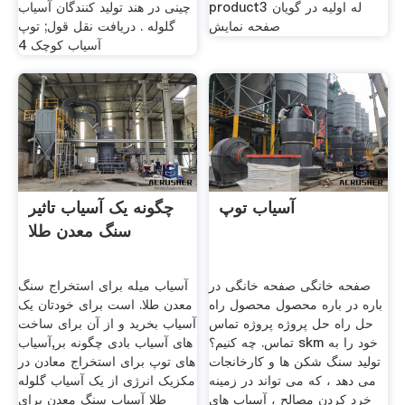
product3 له اولیه در گویان
چینی در هند تولید کنندگان آسیاب
صفحه نمایش
گلوله . دریافت نقل قول; توپ
آسیاب کوچک 4
آسیاب توپ
چگونه یک آسیاب تاثیر
سنگ معدن طلا
صفحه خانگی صفحه خانگی در
آسیاب میله برای استخراج سنگ
باره در باره محصول محصول راه
معدن طلا. است برای خودتان یک
حل راه حل پروژه پروژه تماس
آسیاب بخرید و از آن برای ساخت
تماس. چه کنیم؟ skm خود را به
های آسیاب بادی چگونه بر,آسیاب
تولید سنگ شکن ها و کارخانجات
های توپ برای استخراج معادن در
می دهد ، که می تواند در زمینه
مکزیک انرژی از یک آسیاب گلوله
خرد کردن مصالح ، آسیاب های
طلا آسیاب سنگ معدن برای