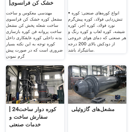
خشک کن فرانسوی|
ساخت مشعل کوره
• انواع کوره‌های صنعتی: کوره
مهندسی معکوس و ساخت
تنش‌زدایی فولاد، کوره پیش‌گرم
مشعل کوره خشک کن فرانسوی
نورد فولاد، کوره آجر، کوره
ساخت شعله پخش کن مشعل
شیشه، کوره لعاب و کوره رنگ و
ساخت پروانه فن کوره بازسازی
هر صنعتی که دمای هوای خروجی
بدنه داخلی کوره عایقکاری داخل
از دودکش بالای 200 درجه
کوره توجه به این نکته بسیار
سانتیگراد باشد.
ضروری است که در صورت پیش
گرم نمودن
مشعل‌های گازوئیلی
کوره دوار ساخت24 |
سفارش ساخت و
خدمات صنعتی