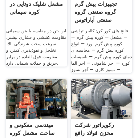
تجهیزات پیش گرم
مشعل شلیک دوتایی در
گروه صنعتی گروه
کوره سیمانی
صنعتی آپاراتوس
فلنچ های کور کن; کالیبر تراشی
این بتن در مقایسه با بتن سیمانی
– مشعل – کوره پیش گرم –
مقاومت کششی و فشاری بیشتر،
کوره پیش گرم نورد – انواع
سرعت سخت شوندگی بالا،
کوره پیش گرم – محاسبه ی
تخلخل و نفوذپذیری کمتر، و
دمای کوره پیش گرم – تاسیسات
مقاومت فوق العاده در برابر
کوره – آجر شاموتی – آجر آلما
حریق و حملات شیمایی دارد.
– نسوز کاری – آجر نسوز
رکوپراتور شرکت
مهندسی معکوس و
مخزن فولاد رافع
ساخت مشعل کوره