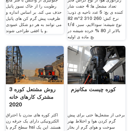
ژنراتوری هوا از نوع کراس فایر
جلوگیری از واکنش با فلز مایع
تعداد مشعل ها: 4 جفت شار
رطوبت را از خاک نسوز پاتیل
کننده ی بچ: 5 عدد ناحیه ی ذوب:
حذف می کند. بر اساس اندازه و
82 m^2 نرخ کش: 260 310
ظرفیت پیش گرم کن های پاتیل
t/d نوع شیشه: سودالایم، سبز،
می توانند به هر دو شکل عمودی
بالاتر از 80 % خرده شیشه در
و یا افقی طراحی شوند.
بچ ماده ی اولیه
کوره چیست مکانیزم
3 روش مشتعل کوره
مشترک کارهای خانه
2020
برخی از مشعل‌ها حتی برای پیش
اکثر کوره های مدرن با احتراق
گرم کردن هوا و اختلاط بهتر
الکترونیکی دارای یک جرقه زن
سوخت و هوای گرم از بخار
سطح گرم یا hsi هستند. این یک