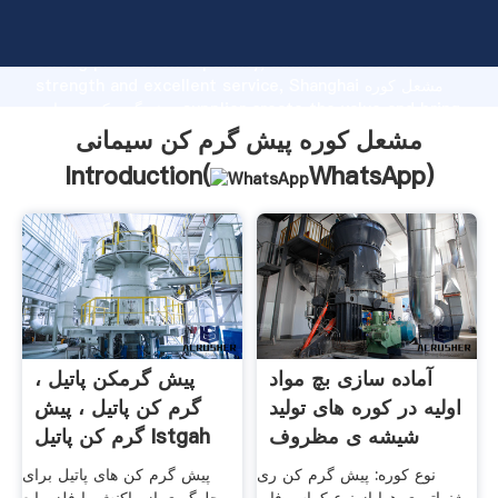
مشعل کوره پیش گرم کن سیمانی manufacturer Grasping
strong production capability, advanced research
strength and excellent service, Shanghai مشعل کوره
پیش گرم کن سیمانی supplier create the value and bring
values to all of customers.
مشعل کوره پیش گرم کن سیمانی
Introduction(
WhatsApp
)
آماده سازی بچ مواد
پیش گرمکن پاتیل ،
اولیه در کوره های تولید
گرم کن پاتیل ، پیش
شیشه ی مظروف
گرم کن پاتیل Istgah
نوع کوره: پیش گرم کن ری
پیش گرم کن های پاتیل برای