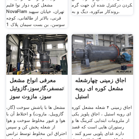
کنترل شده آن جهت گرم‎کردن در
مشعل کوره دوار نوا فلیم
کوره، دیگ و به‌‎کار می‎روند.
NovaFlam تهران، خیابان سپهبد
قرنی، بالاتر از طالقانی، کوچه
سوسن، بن بست سیمان پلاک 1
اجاق زمینی چهارشعله
معرفی انواع مشعل
مشعل کوره ای رویه
اتمسفر،گازسوز،گازوئیل
استیل
سوز، مازوت سوز
اجاق زمینی ۴ شعله مشعل کوره
مشعل ها با پاشش سوخت (گاز،
ای رویه استیل ، اجاق پلوپز یکی
گازوییل، مازوت) و اختلاط آن با
از ملزومات ابتدایی کترینگ ها و
هوا و عبور مخلوط سوخت و هوا
رستوران هایی است که قصد
از شعله پخش کن و سپس
دارند غذای پلویی سرو کنند ،
احتراق این مخلوط توسط ترانس