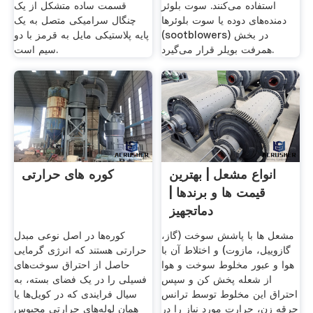
استفاده می‌کنند. سوت بلوئر
قسمت ساده متشکل از یک
دمنده‌های دوده یا سوت بلوئرها
چنگال سرامیکی متصل به یک
(sootblowers) در بخش
پایه پلاستیکی مایل به قرمز با دو
همرفت بویلر قرار می‌گیرد.
سیم است.
انواع مشعل | بهترین
کوره های حرارتی
قیمت ها و برندها |
دماتجهیز
مشعل ها با پاشش سوخت (گاز،
کوره‌ها در اصل نوعی مبدل
گازوییل، مازوت) و اختلاط آن با
حرارتی هستند که انرژی گرمایی
هوا و عبور مخلوط سوخت و هوا
حاصل از احتراق سوخت‌های
از شعله پخش کن و سپس
فسیلی را در یک فضای بسته، به
احتراق این مخلوط توسط ترانس
سیال فرایندی که در کویل‌ها یا
جرقه زن، حرارت مورد نیاز را در
همان لوله‌های حرارتی محبوس