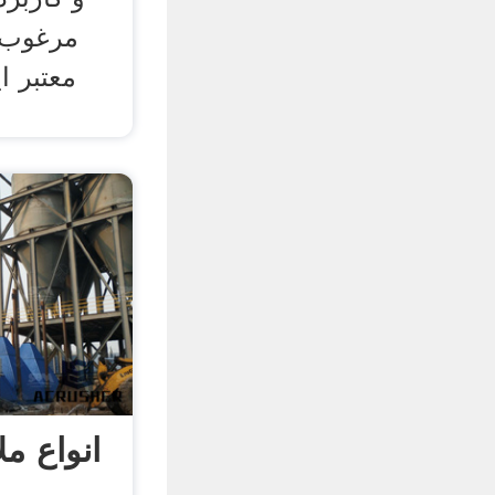
مرغوب 
معتبر ا
انواع م