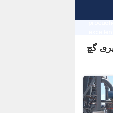
manufacturer Grasping 
producti
پیری گچ supplier
create t