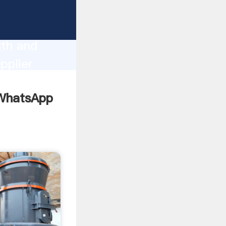
gth and
omers.