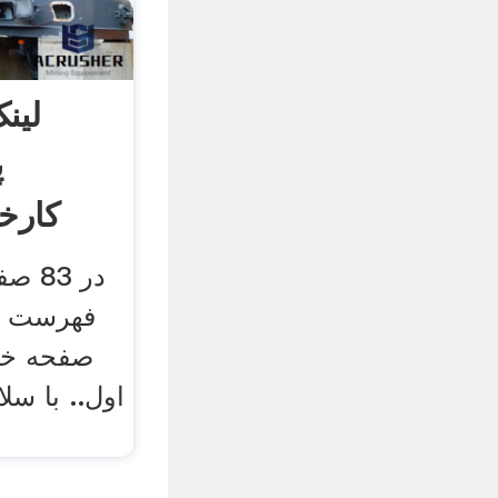
لین
پ
کارخا
در 3
فهرست م
اول.. با سل