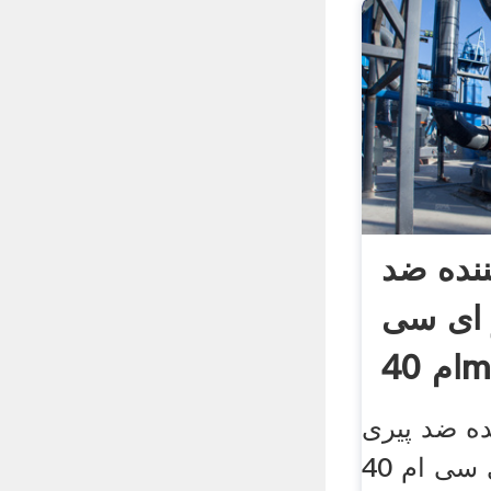
نده ضد
 ای سی
ه ضد پیری
دالیس لژر ای سی ام 40ml