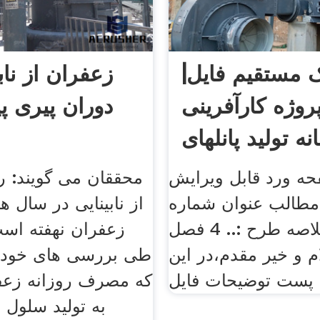
ک مستقیم فایل|
زعفران از ناب
روژه کارآفرینی
دوران پیری پ
نه تولید پانلهای
گچی
8 صفحه ورد قابل ویرایش
محققان می گویند: ر
طالب عنوان شماره
از نابینایی در سال ه
صفحه خلاصه طرح :.. 4 فصل
زعفران نهفته اس
ام و خیر مقدم،در این
طی بررسی های خود ن
پست توضیحات فایل
که مصرف روزانه زعفر
به تولید سلول