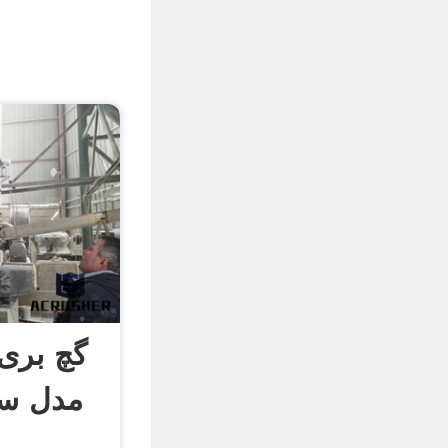
گچ بری 
مدل سه