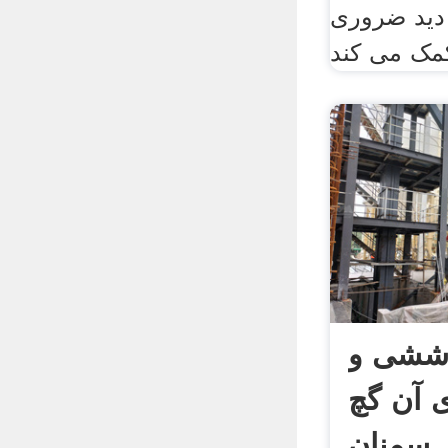
دید ضروری
اششی و
 آن گچ
سمنان