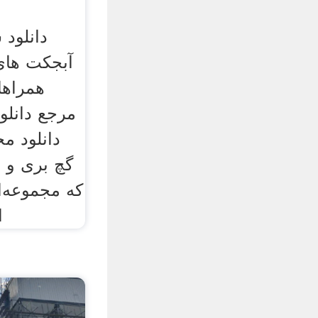
دانلود
آبجکت های
مرجع دانلود
دانلود م
گچ بری و ت
که مجموعه‌ا
ا