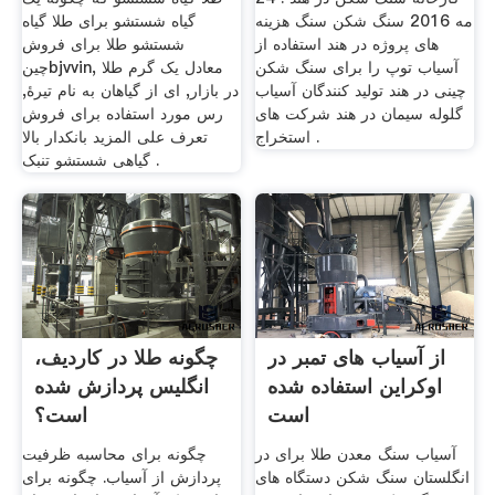
مه 2016 سنگ شکن سنگ هزینه
گیاه شستشو برای طلا گیاه
های پروژه در هند استفاده از
شستشو طلا برای فروش
آسیاب توپ را برای سنگ شکن
چینbjvvin, معادل یک گرم طلا
چینی در هند تولید کنندگان آسیاب
در بازار, ای از گیاهان به نام تیرهٔ,
گلوله سیمان در هند شرکت های
رس مورد استفاده برای فروش
استخراج .
تعرف على المزيد بانکدار بالا
گیاهی شستشو تنبک .
از آسیاب های تمبر در
چگونه طلا در کاردیف،
اوکراین استفاده شده
انگلیس پردازش شده
است
است؟
آسیاب سنگ معدن طلا برای در
چگونه برای محاسبه ظرفیت
انگلستان سنگ شکن دستگاه های
پردازش از آسیاب. چگونه برای