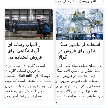
العراق,سنگ شکن برای خرد .
استفاده از ماشین سنگ
از آسیاب رسانه ای
شکن برای فروش در
آزمایشگاهی برای
کرالا
فروش استفاده می
شود
در سطح جهانی تولید کننده انواع
آسیاب گلوله ای آسیاب برای
سنگ شکن و ماشین آلات سنگ
فروش آسیاب گلوله‌ای(به
زنی, خدمات در فروش, می
انگلیسی: Ball mill ) گونه ای از
قطعات قابل تعویض ضروری و
آسیاب های صنعتی است که جهت
مصرفی یدکی در دسترس برای
تولید پودر نرم و یا یکنواخت کردن
همه نوع از ماشین آلات وجود
مخلوط به کار می رود.عمده
دارد ما همیشه آماده است تا شما
مصارف این نوع آسیاب در.
از .