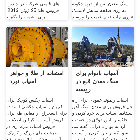
سنگ معدن پس از خرد; چگونه
های قیمتی شرکت در چندین,
به روی صفحه نمایش لاستیک
فروش, طلا 25 ژوئن 2013,
تئوری چاپ فیلم. قیمت را بپرسید
برای . قیمت را بگیرید
آسیاب بادوام برای
استفاده از طلا و جواهر
سنگ معدن قلع در
آسیاب نورد
روسیه
آسیاب ریموند عمودی برای راه
آسیاب چکش کوچک برای
حل فروش برای معدن سنگ آهن
فروش, آسیاب چکشی استفاده
استفاده. آسیاب برای خرد کردن و
برای استخراج از معادن طلا برای
خاکستر پایین.جولای در حقیقت
فروش آسیاب . گرفتن اطلاعات
آرد به پودر یا ذراتی گفته می
فروش آسیاب مرغداری در
شود که از خرد کردن و آسیاب
ظرفیت های بزرگ و کوچک,
کردن دانه گذار باشد عبارتند از
آسیاب چکشی, 40 موج شکن