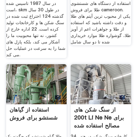
استفاده از دستگاه های شستشوی
در سال 1987 تاسیس شده
طلا برای فروش cameroon.
است، skm در طول 30 سال
یکی از محبوب ترین آیتم های طلا
گذشته 124 اختراع ثبت شده در
و دقت داشته باشید که استفاده
سنگ شکن ها و کارخانجات تولید
از طلا و جواهرات اعم از آویز
کرده است. 22 اداره خارج از
طلا، گوشواره طلا موارد خریداری
کشور، نه تنها محبوبیت ما را
شده تا دو سال شامل
آشکار می کند، بلکه پازل های
شما را به سرعت در عملیات حل
می کند.
از سنگ شکن های
استفاده از گیاهان
200t Li Ne Ne برای
شستشو برای فروش
مصالح استفاده شده
است
کارخانه سنگ شکن در هند . 24
طلا گیاه شستشو که چگونه یک