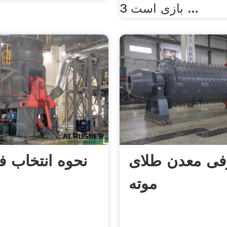
بازی است 3 ...
فی معدن طلای
نحوه انتخاب 
موته