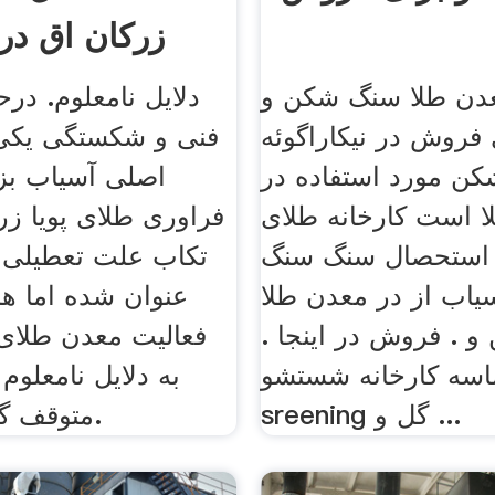
زرکان اق در
مت
دن طلا سنگ شکن و
دلایل نامعلوم. در
فروش در نیکاراگوئه
فنی و شکستگی یکی
ن مورد استفاده در
اصلی آسیاب بز
ا است کارخانه طلای
فراوری طلای پویا زر
 استحصال سنگ سنگ
تکاب علت تعطیلی ا
اب از در معدن طلا
عنوان شده اما هم
 . فروش در اینجا .
فعالیت معدن طلای 
سه کارخانه شستشو
به دلایل نامعلو
sreening گل و ...
متوقف گردیده است.