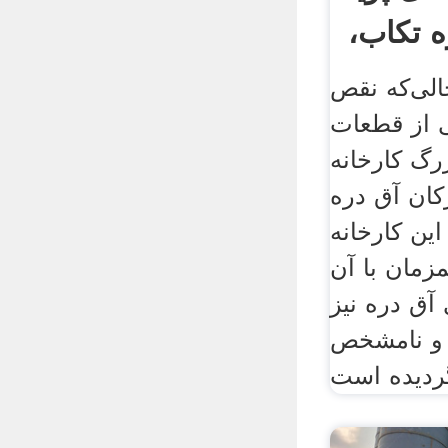
ه تکاب،
وقف .
حالی‌که نقص
 از قطعات
رگ کارخانه
کان آق دره
ین کارخانه
زمان با آن
آق دره نیز
م و نامشخص