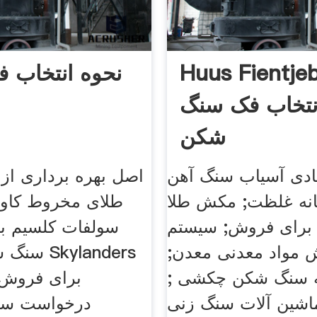
Huus Fientje
نحوه انتخاب 
نتخاب فک سنگ
شکن
ادی آسیاب سنگ آهن
اصل بهره برداری از
انه غلظت; مکش طلا
طلای مخروط کاواز
 برای فروش; سیستم
سولفات کلسیم با 
 مواد معدنی معدن;
سنگ شکن 
ه سنگ شکن چکشی ;
اشین آلات سنگ زنی Od Id;
درخواست سی