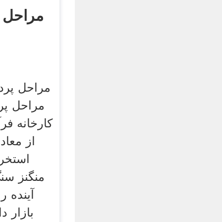
مراحل 
مراحل پرد
مراحل پر
کارخانه فر
از معاد
استخر
منگنز سن
آینده ر
بازار د