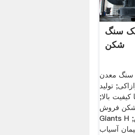
فک سنگ
شکن
 سنگ معدن
اکی; تولید
کیفیت بالا;
فروش Skylanders
Giants H برای فروش;
مان آسیاب