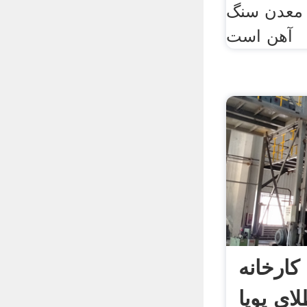
 معدن سنگ
آهن است
کارخانه
ی پویا