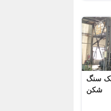
فک سنگ
شکن