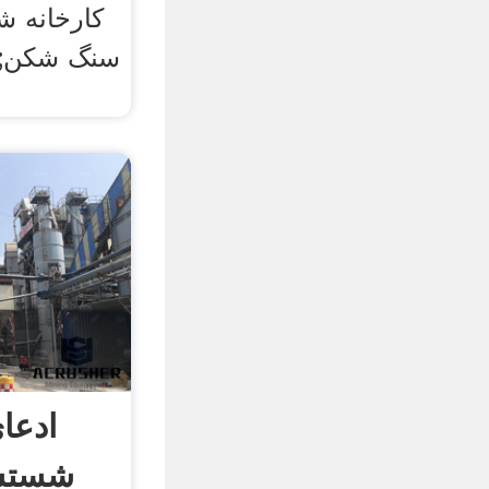
کارخانه 
سنگ شکن; ت
ادعای
شستش