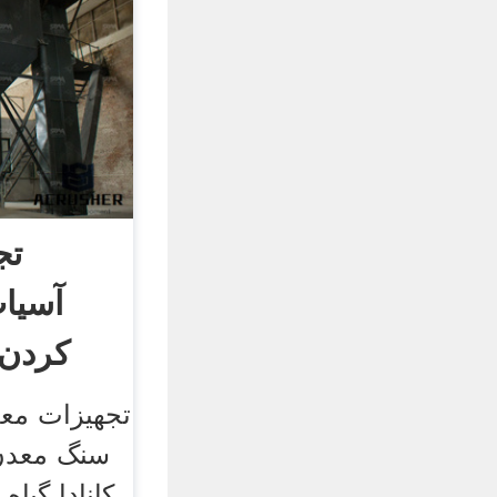
تج
آسیا
کردن 
تجهیزات معد
سنگ معدن
کانادا گیا