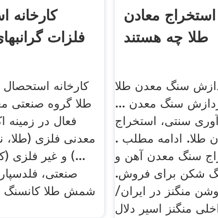
استخراج معادن
کارخانه ا
طلا چه هستند
فلزات گرانبها
ازش سنگ معدن طلا
کارخانه استحصال 
دازش سنگ معدن ...
طلا گروه صنعتی مع
آوری سنتی، استخراج
فعال در زمینه ا
ن طلا. ادامه مطلب .
معدنی فلزی (طلا، 
اج سنگ معدن آهن و
...) و غیر فلزی (ک
گ شکن برای فروش.
صنعتی، فلدسپار
وشن منگنز در ایران/
شمش طلا کانسنگ طل
اخلی منگنز اسیر دلال