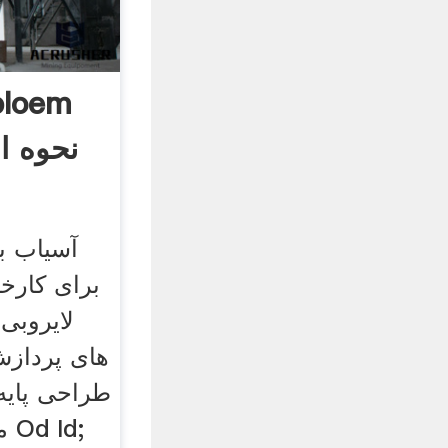
bloem
نحوه ا
آسیاب ب
برای کارخ
لایروبی
های پردازش
طراحی پای
م