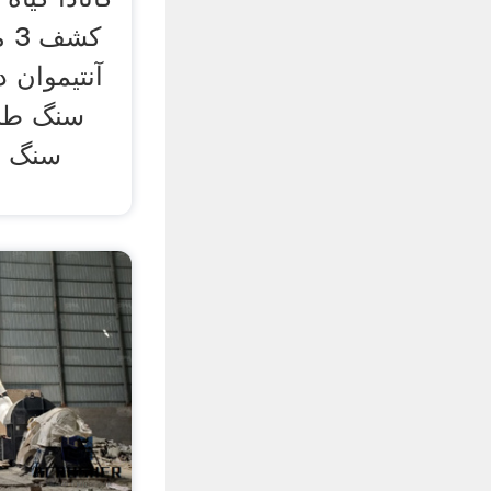
کش
سنگ طلا
سنگ ط