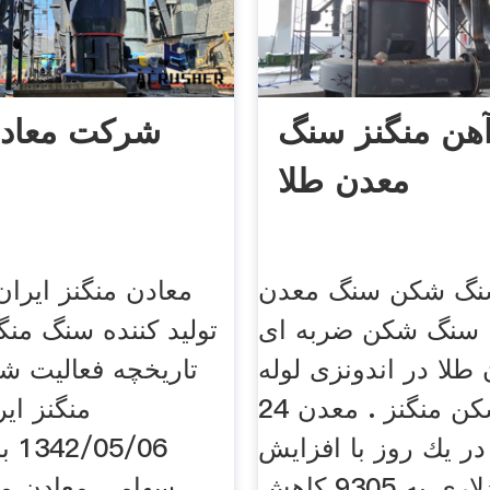
هن منگنز سنگ
شرکت معادن
معدن طلا
نگ شکن سنگ معدن
معادن منگنز ایران
. سنگ شکن ضربه ای
توليد كننده سنگ منگ
لا در اندونزی لوله
تاريخچه فعاليت ش
سنگ شکن منگنز . معدن 24
منگنز اير
ر یك روز با افزایش
/06
حدود ٦/٥ دلاری به 9305 کاهش
سهامی معادن من