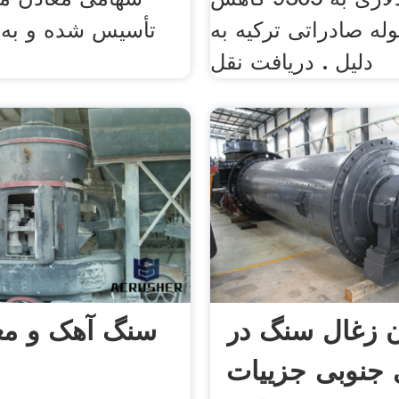
له صادراتی ترکیه به
تأسيس شده و به 
دلیل . دریافت نقل
 زغال سنگ در
سنگ آهک و مع
 جنوبی جزییات