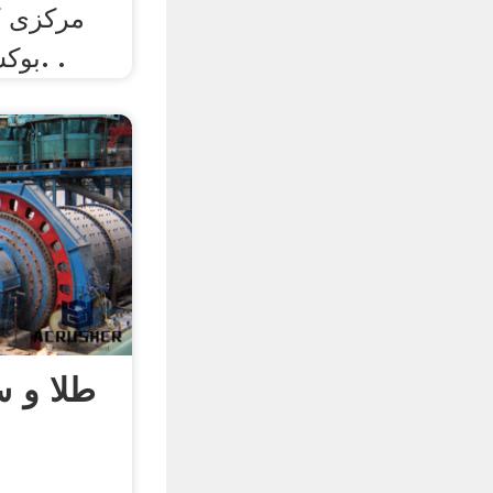
مرکزی ک
بوکسیت پردازش کارخانه. .
طلا و 