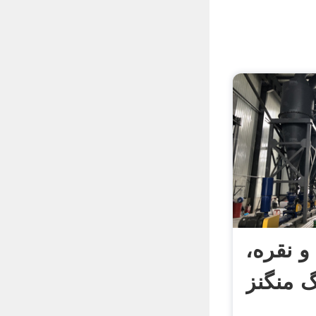
و نقره،
 منگنز