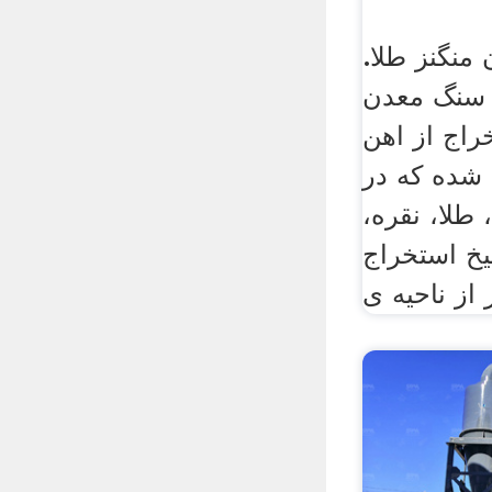
نگنز طلا.
 سنگ معدن
راج از اهن
شده که در
 طلا، نقره،
خ استخراج