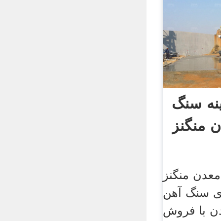
نه سنگ
 منگنز
معدن منگنز
زی سنگ آهن
دن با فروش