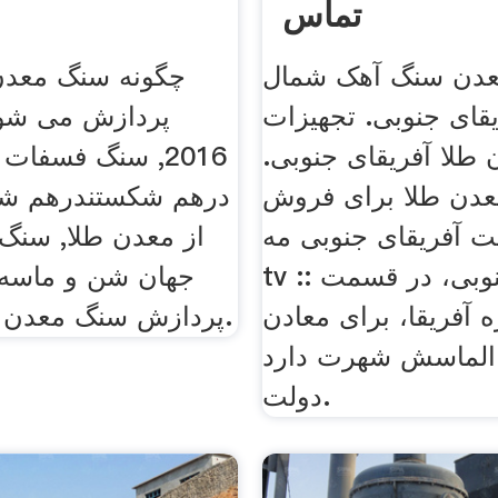
تماس
دن سنگ آهک شمال
چگونه سنگ معد
یقای جنوبی. تجهیزات
 طلا آفریقای جنوبی.
2016, سنگ فسفات
عدن طلا برای فروش
درهم شکستندرهم ش
 آفریقای جنوبی مه. em
از معدن طلا, سنگ
tv :: آفریقای جنوبی، در قسمت
جهان شن و ماسه
ه آفریقا، برای معادن
پردازش سنگ معدن طلا بیماریها.
 الماسش شهرت دارد
.دولت