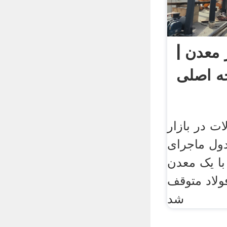
 معدن |
 اصلی
ت در بازار
) + جدول ماجرای
با یک معدن
لاد متوقف
شد