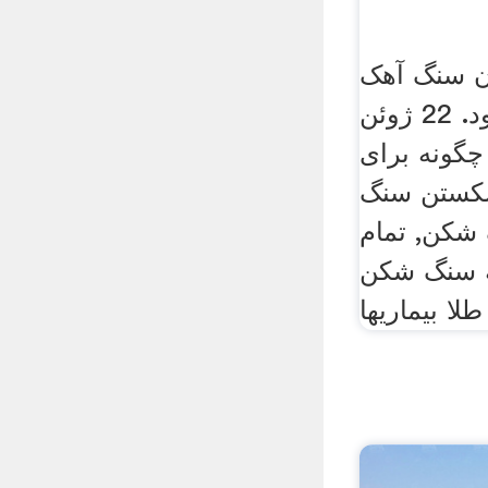
ن سنگ آهک
پردازش می شود. 22 ژوئن
 چگونه برای
کستن سنگ
 شکن, تمام
 سنگ شکن