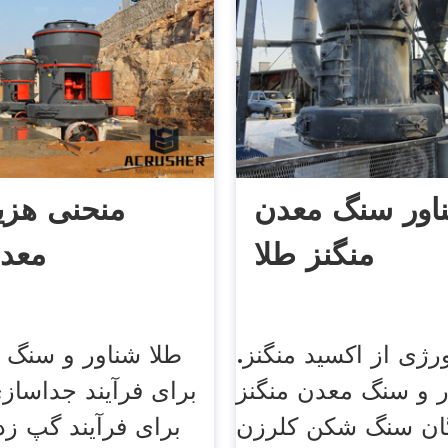
اور سنگ معدن
منحنی هزی
منگنز طلا
معدن
ورژی از اکسید منگنز.
طلا شناور و سنگ 
ر و سنگ معدن منگنز
برای فرآیند جداسا
دگان سنگ شکن کلرزن
برای فرآیند گپ ز