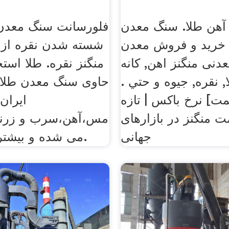
آهن طلا. سنگ معدن
فلورسانت سنگ معدن م
 خرید و فروش معدن
شسته شدن نقره از
دنی منگنز اهن, كانه
منگنز نقره. طلا استخ
, نقره, جيوه و حتي .
حاوی سنگ معدن طلا 
مت] نرخ باکس | تازه
ایران،
ت منگنز در بازارهای
مس،آهن،سرب و زرنی
جهانی
می شده و بیشتر از ناحیه ی.