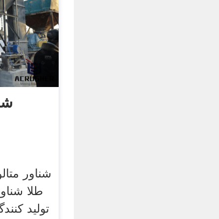
شن
شناور متال
طلا شناو
تولید کنن