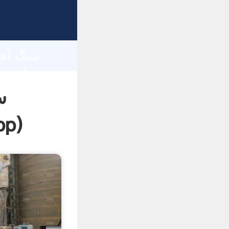
h
س
pp
)