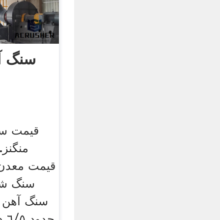
سنگ آ
قیمت س
منگنز
قیمت معدن ط
سنگ آهن د