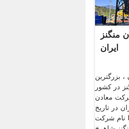
 منگنز
ایران
 ، بزرگترين
نز در كشور
ركت معادن
ان در تاريخ
1342/05 با نام شركت
گنز شاهرخ