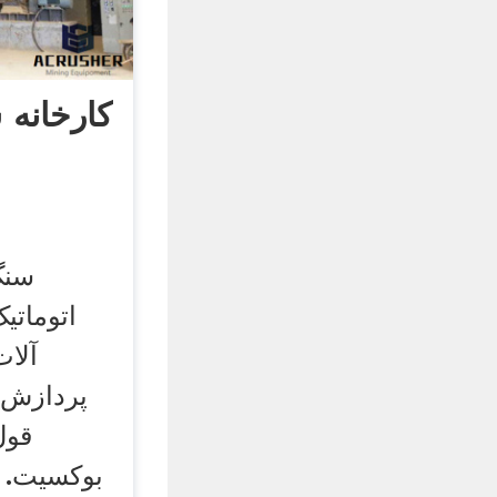
کارخانه 
سنگ
اتوماتی
آلا
پردازش ک
قول
بوکسیت. 