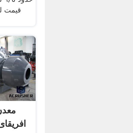
قیمت لو
معدن
افریقای