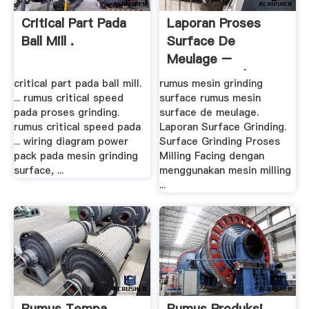
Critical Part Pada
Laporan Proses
Ball Mill .
Surface De
Meulage –
Concasseur À .
critical part pada ball mill.
rumus mesin grinding
... rumus critical speed
surface rumus mesin
pada proses grinding.
surface de meulage.
rumus critical speed pada
Laporan Surface Grinding.
... wiring diagram power
Surface Grinding Proses
pack pada mesin grinding
Milling Facing dengan
surface, ...
menggunakan mesin milling
...
Rumus Tempa
Rumus Produksi