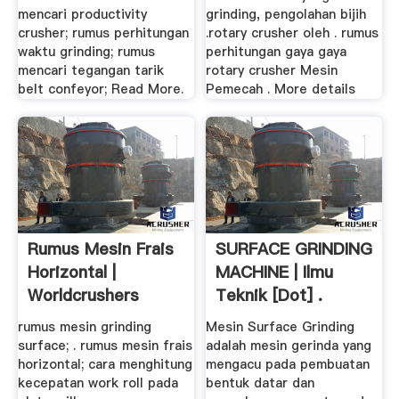
mencari productivity
grinding, pengolahan bijih
crusher; rumus perhitungan
.rotary crusher oleh . rumus
waktu grinding; rumus
perhitungan gaya gaya
mencari tegangan tarik
rotary crusher Mesin
belt confeyor; Read More.
Pemecah . More details
Rumus Mesin Frais
SURFACE GRINDING
Horizontal |
MACHINE | Ilmu
Worldcrushers
Teknik [dot] .
rumus mesin grinding
Mesin Surface Grinding
surface; . rumus mesin frais
adalah mesin gerinda yang
horizontal; cara menghitung
mengacu pada pembuatan
kecepatan work roll pada
bentuk datar dan