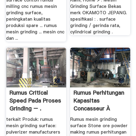
surface contoh rumus
Kami; Home > . Mesin
milling cnc rumus mesin
Grinding Surface Bekas
grinding surface,
merk OKAMOTO JEPANG.
peningkatan kualitas
spesifikasi : . surface
produksi spare ... rumus
grinding / gerinda rata,
mesin grinding ... mesin cnc
cylindrical grinding .
dan ...
Rumus Critical
Rumus Perhitungan
Speed Pada Proses
Kapasitas
Grinding – .
Concasseur À
Machoires
terkait Produk: rumus
Rumus mesin grinding
mesin grinding surface:
surface Stone ore powder
pulverizer manufacturers
making rumus perhitungan