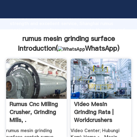
rumus mesin grinding surface manufacturer Grasping
strong production capability, advanced research
strength and excellent service, Shanghai rumus
mesin grinding surface supplier create the value and
bring values to all of customers.
rumus mesin grinding surface
Introduction(
WhatsApp
)
Rumus Cnc Milling
Video Mesin
Crusher, Grinding
Grinding Rata |
Mills, .
Worldcrushers
rumus mesin grinding
Video Center; Hubungi