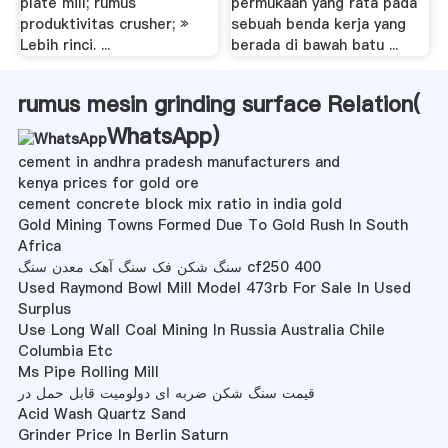
plate mill; rumus
permukaan yang rata pada
produktivitas crusher; »
sebuah benda kerja yang
Lebih rinci. ...
berada di bawah batu ...
rumus mesin grinding surface Relation(
WhatsApp
)
cement in andhra pradesh manufacturers and
kenya prices for gold ore
cement concrete block mix ratio in india gold
Gold Mining Towns Formed Due To Gold Rush In South
Africa
سنگ شکن فک سنگ آهک معدن سنگ cf250 400
Used Raymond Bowl Mill Model 473rb For Sale In Used
Surplus
Use Long Wall Coal Mining In Russia Australia Chile
Columbia Etc
Ms Pipe Rolling Mill
قیمت سنگ شکن ضربه ای دولومیت قابل حمل در
Acid Wash Quartz Sand
Grinder Price In Berlin Saturn