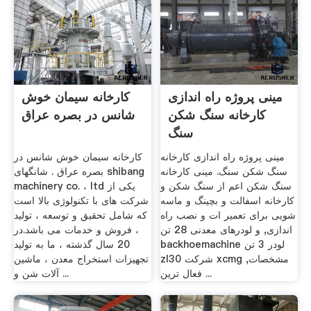
مینی پروژه راه اندازی
کارخانه سیمان خوش
کارخانه سنگ شکن
شانس در بصره عراق
سنگ
مینی پروژه راه اندازی کارخانه
کارخانه سیمان خوش شانس در
سنگ شکن سنگ. مینی کارخانه
بصره عراق . شانگهای shibang
سنگ شکن اعم از سنگ شکن و
machinery co. ، ltd یکی از
کارخانه اسفالت و بچینگ و ماسه
شرکت های با تکنولوژی بالا است
شویی برای تعمیر ات و نصب راه
که شامل تحقیق و توسعه ، تولید
اندازی, و لودرهای معدنی 28 تن
، فروش و خدمات می باشد.در
backhoemachine لودر 3 تن
20 سال گذشته ، ما به تولید
zl30 شرکت xcmg مشخصات,
تجهیزات استخراج معدن ، ماشین
فعال ترين ...
آلات شن و ...