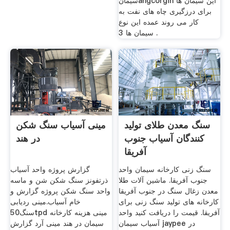
سیمانangcorgin این سیمان ها
برای درزگیری چاه های نفت به
کار می روند عمده این نوع
سیمان ها 3 .
سنگ معدن طلای تولید
مینی آسیاب سنگ شکن
کنندگان آسیاب جنوب
در هند
آفریقا
سنگ زنی کارخانه سیمان واحد
گزارش پروژه واحد آسیاب
جنوب آفریقا. ماشین آلات طلا
ذرتفونز سنگ شکن شن و ماسه
معدن زغال سنگ در جنوب آفریقا
واحد سنگ شکن پروژه گزارش و
کارخانه های تولید سنگ زنی برای
خام آسیاب.مینی ردیابی
آفریقا. قیمت را دریافت کنید واحد
سنگ50tpd مینی هزینه کارخانه
آسیاب سیمان jaypee در
سیمان در هند مینی آرد گزارش