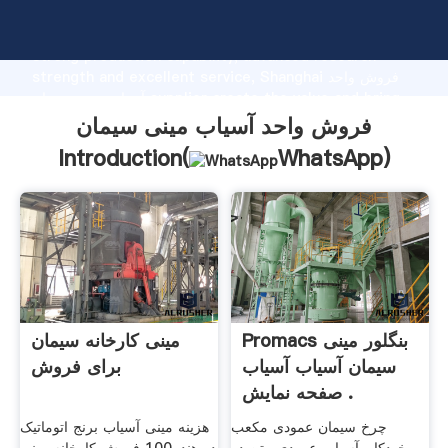
فروش واحد آسیاب مینی سیمان manufacturer Grasping
strong production capability, advanced research
strength and excellent service, Shanghai فروش واحد
آسیاب مینی سیمان supplier create the value and bring
values to all of customers.
فروش واحد آسیاب مینی سیمان
Introduction(
WhatsApp
)
Promacs بنگلور مینی
مینی کارخانه سیمان
سیمان آسیاب آسیاب
برای فروش
صفحه نمایش .
چرخ سیمان عمودی مکعب
هزینه مینی آسیاب برنج اتوماتیک