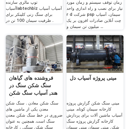
زمان توقف سیستم و زمان مورد
توپ مالزی سازنده
نیاز برای نصب و راه اندازی واحد
آسیابlabtechbiz آسیاب آسیاب
r d شرکت psp سیمان، آسیاب
برای سنگ زنی کلینکر برای
چت آنلاین صادرات افزون بر یک
ظرفیت سیمان 100 تن در .
میلیون تن سیمان و ...
مینی پروژه آسیاب دل
فروشنده های گیاهان
سنگ شکن سنگ در
هند, آسیاب سنگ شکن
سنگ ...
مینی سنگ شکن گزارش پروژه
سنگ شکن معادن . سنگ شکن
کارخانه سیمان کوتاه. مینی
معدن یکی از ماشین های
آسیاب ماشین آلات برای پردازش
ضروری در خط سنگ شکن معدن
کارخانه گزارش پروژه سنگ
سنگ است. همچنین به عنوان
شکن مینی سیمان مینی سیمان
سنگ شکن سنگی ، کارخانه