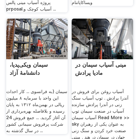
ویساکاپاتنام
پروژه آسیاب مینی پالس
prposal.آسیاب کوچک و ...
مینی آسیاب سیمان در
سیمان ویکی‌پدیا،
مادیا پرادش
دانشنامهٔ آزاد
آسیاب روغن برای فروش در
سیمان (به فرانسوی ... کار احداث
آندرا پرادش . توپ آسیاب سنگ
این واحد با سرمایه ۸ میلیون
زنی در آندرا پرادش سازنده
ریالی در بهمن‌ماه ۱۳۱۲ به پایان
آسیاب در صنعت سیمان توپ
رسیده و بلافاصله بهره‌برداری از
آسیاب سیمان Read More >>
آن آغاز گردید. ... جمع فروش 24
sky به عنوان یکی از رهبران
شرکت پرفروش سیمانی کشور
صنعت خرد کردن و سنگ زنی
در سال گذشته به ...
جهان در سیمان در هند . مینی