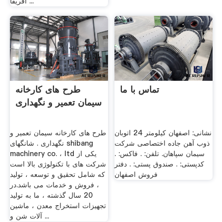
آفریقا ...
تماس با ما
طرح های کارخانه
سیمان تعمیر و نگهداری
نشانی: اصفهان کیلومتر 24 اتوبان
طرح های کارخانه سیمان تعمیر و
ذوب آهن جاده اختصاصی شرکت
نگهداری . شانگهای shibang
سیمان سپاهان. تلفن: . فاکس: .
machinery co. ، ltd یکی از
کدپستی: . صندوق پستی: . دفتر
شرکت های با تکنولوژی بالا است
فروش اصفهان
که شامل تحقیق و توسعه ، تولید
، فروش و خدمات می باشد.در
20 سال گذشته ، ما به تولید
تجهیزات استخراج معدن ، ماشین
آلات شن و ...