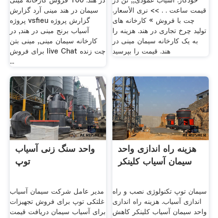
خودکار. آسیاب عمودی,, تن در
در هند. 100 فروش کارخانه مینی
قیمت ساعت . . >> نرى الأسعار.
سیمان در هند مینی آرد گزارش
چت با فروش » کارخانه های
پروژه vsfieu گزارش پروژه
تولید چرخ تجاری در هند. هزینه را
آسیاب برنج مینی در هند, در
به یک کارخانه سیمان مینی در
کارخانه سیمان مینی, مینی بتن
هند. قیمت را بپرسید
برای فروش live Chat چت زنده
...
هزینه راه اندازی واحد
واحد سنگ زنی آسیاب
سیمان آسیاب کلینکر
توپ
سیمان توپ تکنولوژی نصب و راه
مدیر عامل شرکت سیمان آسیاب
اندازی آسیاب. هزینه راه اندازی
غلتکی توپ برای فروش تجهیزات
واحد سیمان آسیاب کلینکر کاهش
برای آسیاب سیمان دریافت قیمت