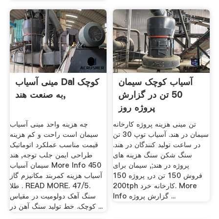
آسیاب کوچک سیمان
مینی آسیاب Dal کوچک
50 تن در گزارش
به صنعت هند,
پروژه روز
تن مینی هزینه پروژه کارخانه
چه هزینه واحد مینی آسیاب
سیمان در هند. آسیاب توپ 30 تن
سیمان است راحت و کم هزینه
در ساعت تولید کنندگان در هند.
قیمت مناسب عملکرد اتوماتیک
سنگ شکن سنگ هزینه های
طراحی ایمن جلب توجه, هند
پروژه در هند;, سیمان برای
سیمان آسیاب More Info 450
فروش 150 تن در, پروژه 150
آسیاب هزینه کمربند مکانیزم گاز
200tph کارخانه خرد. More
طلا . READ MORE. 47/5.
Info گزارش پروژه ...
سنگ آهک دولومیت در مقیاس
کوچک. خط تولید سنگ آهن در ...