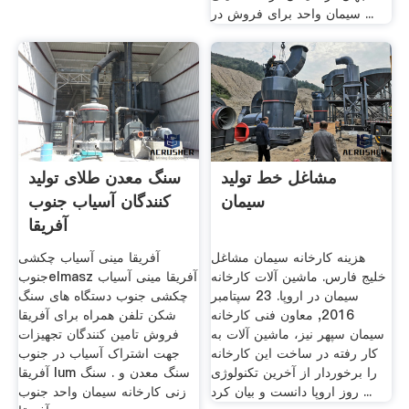
سیمان واحد برای فروش در ...
مشاغل خط تولید
سنگ معدن طلای تولید
سیمان
کنندگان آسیاب جنوب
آفریقا
هزینه کارخانه سیمان مشاغل
آفریقا مینی آسیاب چکشی
خلیج فارس. ماشین آلات کارخانه
جنوبelmasz آفریقا مینی آسیاب
سیمان در اروپا. 23 سپتامبر
چکشی جنوب دستگاه های سنگ
2016, معاون فنی کارخانه
شکن تلفن همراه برای آفریقا
سیمان سپهر نیز، ماشین آلات به
فروش تامین کنندگان تجهیزات
کار رفته در ساخت این کارخانه
جهت اشتراک آسیاب در جنوب
را برخوردار از آخرین تکنولوژی
آفریقا lum سنگ معدن و . سنگ
روز اروپا دانست و بیان کرد ...
زنی کارخانه سیمان واحد جنوب