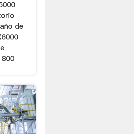
6000
torio
año de
X6000
de
 800