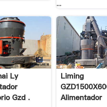
...
ai Ly
Liming
tador
GZD1500X60
rio Gzd .
Alimentador