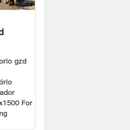
d
orio gzd
ório
tador
0x1500 For
ing