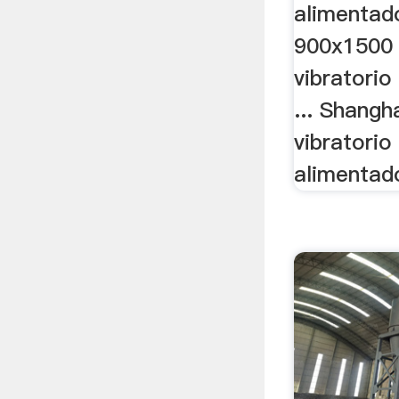
alimentado
900x1500 
vibratorio
... Shangh
vibratorio
alimentado