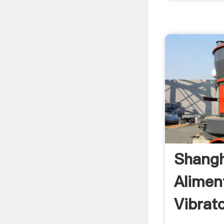
Shangh
Alimen
Vibrato