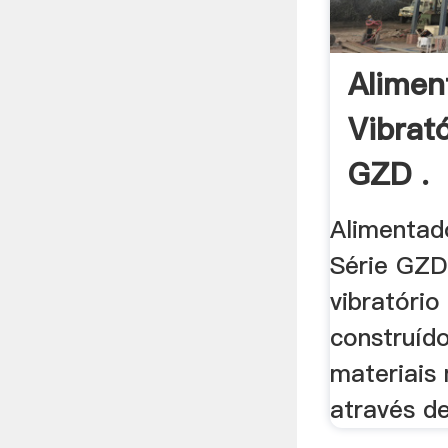
Alimen
Vibrat
GZD .
Alimentad
Série GZD
vibratório
construído
materiais 
através d