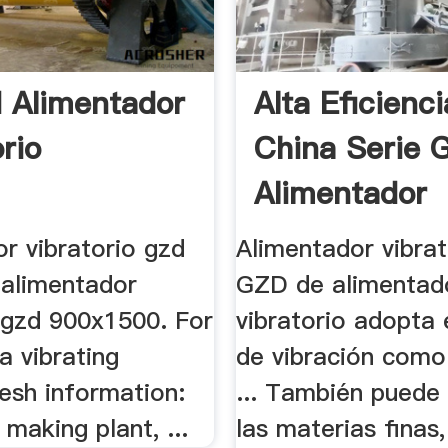
 Alimentador
Alta Eficienci
rio
China Serie 
Alimentador
Vibratorio
r vibratorio gzd
Alimentador vibrat
alimentador
GZD de alimentad
o gzd 900x1500. For
vibratorio adopta 
a vibrating
de vibración como
esh information:
... También puede 
making plant, ...
las materias finas