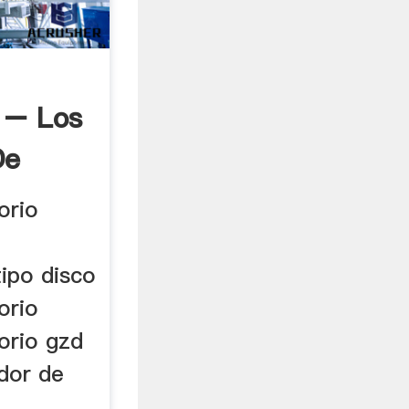
z – Los
De
orio
ipo disco
orio
orio gzd
dor de