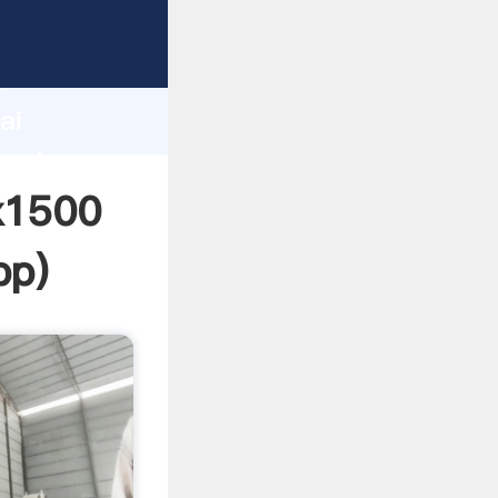
urer
d
ai
reate
0x1500
pp
)