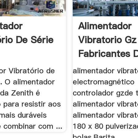
tador
Alimentador
ório De Série
Vibratorio G
Fabricantes 
Equipos .
or Vibratório de
alimentador vibrat
. O alimentador
electromagnético
 da Zenith é
controlador gzde t
 para resistir aos
alimentador vibrat
mais duráveis
alimentador vibrat
e combinar com ...
180 x 80 pulveriza
bolas,Barita .