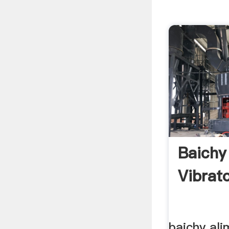
Baichy
Vibrat
baichy al