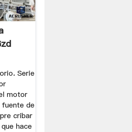
a
Gzd
orio. Serie
or
el motor
 fuente de
pre cribar
, que hace