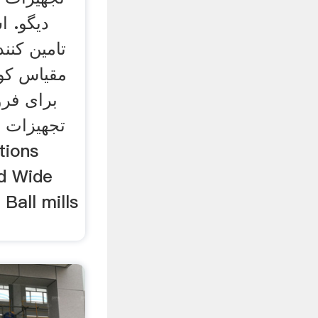
دیگو. ا
تامین کنن
مقیاس ک
برای فر
تجهیزات م
d Wide
Ball mills