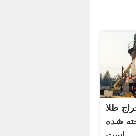
راج طلا
ته شده
است