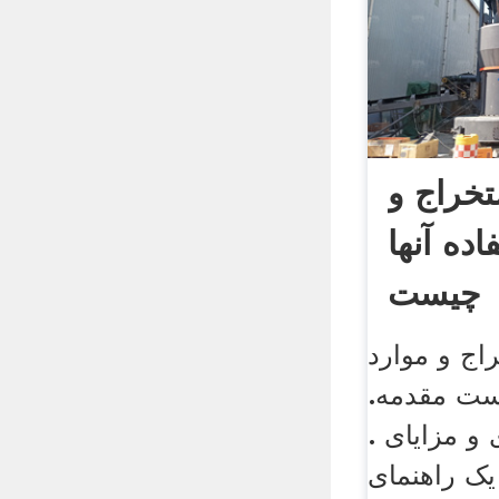
خراج و
اده آنها
چیست
اج و موارد
یست مقدمه.
 و مزایای .
 یک راهنمای