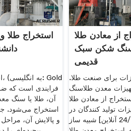
ج از معادن طلا
استخراج طلا ویک
نگ شکن سبک
دانشنا
قدیمی
ات برای صنعت طلا.
است
هیزات معدن طلاسنگ
تخراج از معادن طلا
آن، طلا یا سنگ معد
زات تولید کنندگان در
استخراج می‌شود. جد
دانمارک. [24/7 آنلاین] شبیه ساز
و پالایش آن، مراحل و
ی استخراج معدن طلا
پیچیده‌ای را در بر می‌گیرد.