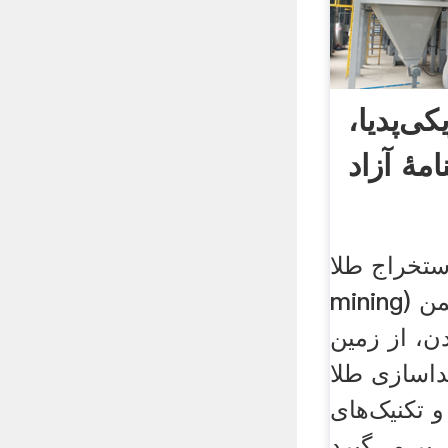
ی‌پدیا،
مهٔ آزاد
خراج طلا، (به انگلیسی: Gold
mining) فرایندی است که ضمن
ن، از زمین
اسازی طلا
 تکنیک‌های