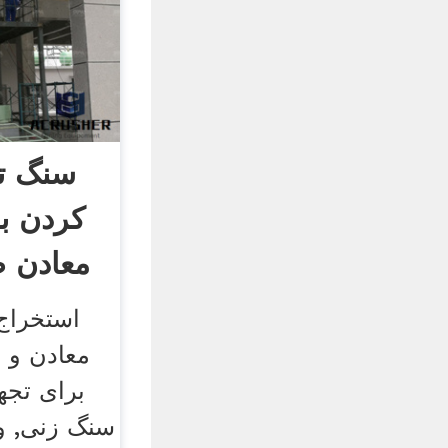
سنگ تج
کردن بر
معادن ط
استخراج 
معادن و 
برای تجه
سنگ زنی, وی