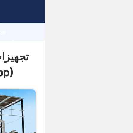
d
ai
تجهیزا
pp
)