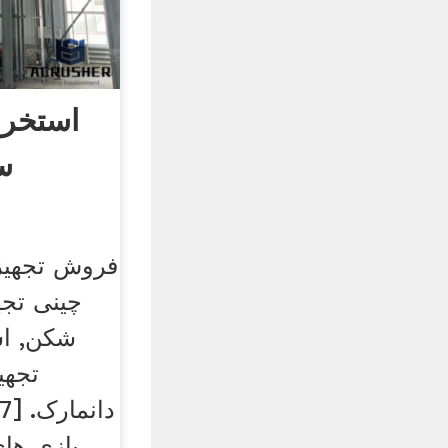
استخرا
س
فروش تجهیز
چینی تج
شکن, اس
تجهی
بازی ها