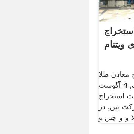
ستخراج
 ویتنام
 معادن طلا
چین تولید کننده سنگ, 4 آگوست
عت استخراج
کت بین, در