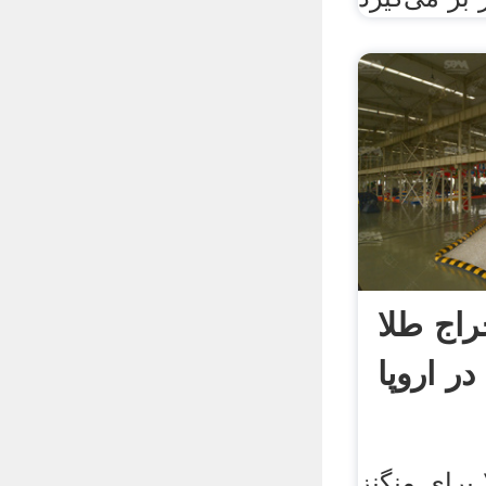
راج طلا
در اروپا
برای منگنز