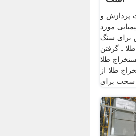
 پردازش و
میایی مورد
ش برای سنگ
لا . گرفتن
ستخراج طلا
راج طلا از