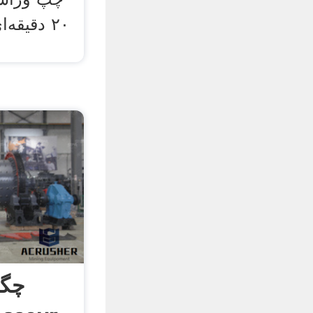
۲۰ دقیق
چگو