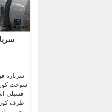
سربار
سرباره فو
سوخت کوره
فسیلی اس
طرف کوره 
چپ وراست