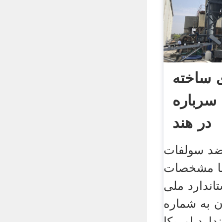
 ساخته
سرباره
در هند
ضد سولفات
با مشخصات
ندارد ملی
ه شماره isiri – 3517 و
ارد امریکا astm –