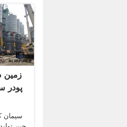
زمین د
پودر س
سیمان کا
چین تولید