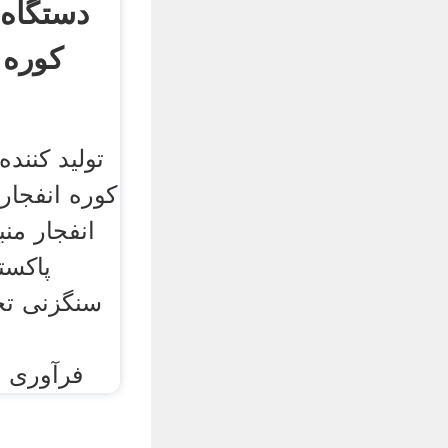
دستگاه 
کوره 
تولید کنند
کوره انفجار 
انفجار منب
پاکست
سنگزنی تج
فرآوریrqysy فر