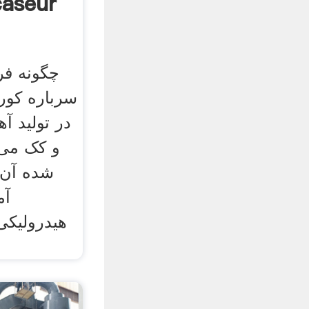
چگونه فرز
سرباره کور
در تولید آ
و کک می 
شده آن 
آم
هیدرولیکی 