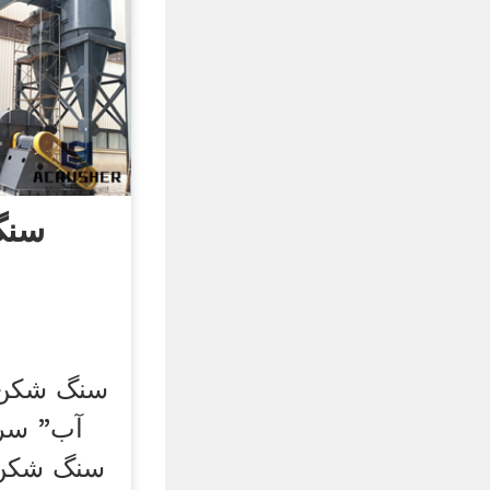
سنگ
سنگ شکن 
آب" سرب
سنگ شکن.