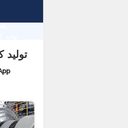
lity,
ce,
تولید 