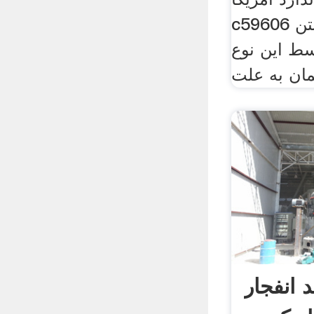
c59606 تولید می شود. در بتن
سط این نوع
ان به علت
 انفجار