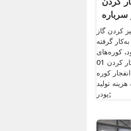
ر کردن
 سرباره
یز کردن گاز
ه‌کار گرفته
ره‌های Get Price .
01 می تواند ما سخت کار کردن
نفجار کوره
زینه تولید
پودر;