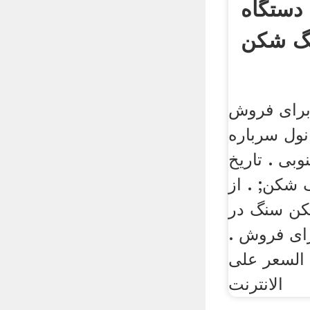
 دستگاه
گ شکن
رای فروش
نول سرباره
وبی . تاریخ
شکن; . از
کن سنگ در
رای فروش .
السعر على
الانترنت