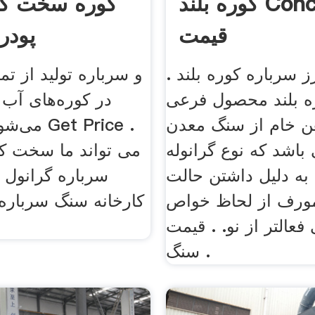
کوره بلند Concaseur
کوره سخت کا
قیمت
پودر
 سرباره کوره بلند .
و سرباره تولید از تم
ه بلند محصول فرعی
در کوره‌های آب ب
هن خام از سنگ معدن
می‌شود. کو
باشد که نوع گرانوله
به دلیل داشتن حالت
سرباره گرانول ا
ورف از لحاظ خواص
کارخانه سنگ سرباره ه
فعالتر از نو. . قیمت
سنگ .