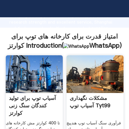
امتیاز قدرت برای کارخانه های توپ برای کوارتز manufacturer
Grasping strong production capability, advanced
research strength and excellent service, Shanghai
امتیاز قدرت برای کارخانه های توپ برای کوارتز supplier
create the value and bring values to all of customers.
امتیاز قدرت برای کارخانه های توپ برای
)
WhatsApp
کوارتز Introduction(
مشکلات نگهداری
آسیاب توپ برای تولید
آسیاب توپ Tyt99
کنندگان سنگ زنی
کوارتز
فرآوری سنگ آسیاب توپ هندپیچ
تا 400 کوارتز مش کارخانه های