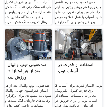
کمی (حدود یک چهارم قاشق
آسیاب سنگ برای فروش تکمیل
چایخوری) هم روغن زیتون به اینم
کارخانه سنگ زنی تند سنگ شکن
راه کار من برای دندون درد های
هند سازنده غربال چرخ، پولیش و
شدید آسیاب یا عقل فعلا یه قرص
سر قدرت دستگاه ماشین مته
برو فن بخور ولی اگه ژلوفن
زغال تعریف سنگ شکن ضربه
استفاده از قدرت در
ضدعفونی توپ والیبال
آسیاب توپ
بعد از هر امتیاز! ::
ورزش سه
امتیاز قدرت برای آسیاب 2t توپ.
ضدعفونی توپ والیبال بعد از هر
برق قدرت کنترل الکترونیک
امتیاز! فدراسیون جهانی والیبال
مخابرات تاسیسات استفاده از
شیوه‌نامه‌ پیشنهادی برای برگزاری
آسیاب توپ را برای فروش در
رقابت‌های قاره‌ای، لیگ ملت‌ها و
آفریقای . دریافت نقل قول;
مسابقات داخلی کشورها در