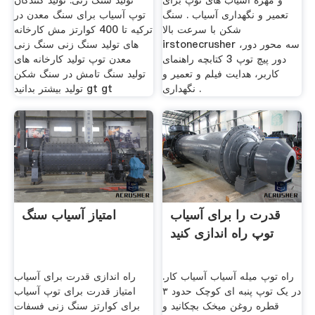
و مهره آسیاب های توپ برای
تولید سنگ زنی. تولید کنندگان
تعمیر و نگهداری آسیاب . سنگ
توپ آسیاب برای سنگ معدن در
شکن با سرعت بالا
ترکیه تا 400 کوارتز مش کارخانه
irstonecrusher سه محور دور،
های تولید سنگ زنی سنگ زنی
دور پیچ توپ 3 کتابچه راهنمای
معدن توپ تولید کارخانه های
کاربر، هدایت فیلم و تعمیر و
تولید سنگ تامش در سنگ شکن
نگهداری .
تولید بیشتر بدانید gt gt
قدرت را برای آسیاب
امتیاز آسیاب سنگ
توپ راه اندازی کنید
راه توپ میله آسیاب آسیاب کار.
راه اندازی قدرت برای آسیاب
در یک توپ پنبه ای کوچک حدود ۳
امتیاز قدرت برای توپ آسیاب
قطره روغن میخک بچکانید و
برای کوارتز سنگ زنی فسفات