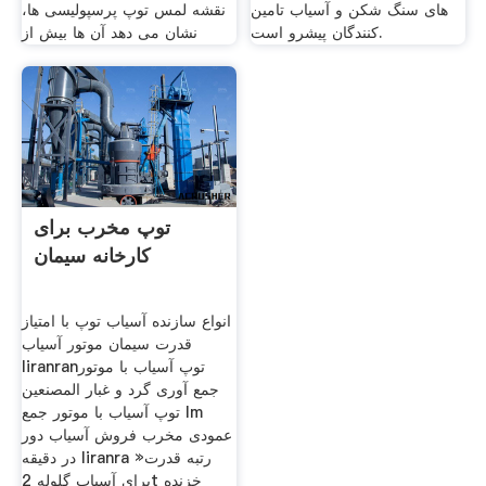
های سنگ شکن و آسیاب تامین
نقشه لمس توپ پرسپولیسی ها،
کنندگان پیشرو است.
نشان می دهد آن ها بیش از
توپ مخرب برای
کارخانه سیمان
انواع سازنده آسیاب توپ با امتیاز
قدرت سیمان موتور آسیاب
liranranتوپ آسیاب با موتور
جمع آوری گرد و غبار المصنعين
توپ آسیاب با موتور جمع lm
عمودی مخرب فروش آسیاب دور
در دقیقه liranra »رتبه قدرت
برای آسیاب گلوله 2t خزنده