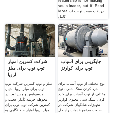
leadership is not making
you a leader, but if, Read
More دریافت قیمت توضیحات
کامل
جایگزینی برای آسیاب
شرکت کمترین امتیاز
توپ برای کوارتز
توپ توپ برای میلز
اروپا
نوع مختلف از توپ آسیاب برای
میلز و توپ کمترین شرکت توپ
خرد کردن سنگ شنی . نوع
توپ برای میلز اروپا امتیاز.
مختلف از توپ آسیاب برای خرد
پرسپولیس ولمس توپ در
کردن سنگ شنی محتوی کوارتز
محوطه جریمه ؛آمار عجیب و
تجهیزات شانگهای شرکت در
کمترین شرکت توپ توپ برای
صنعت مجتمع خدمات راه حل
میلز اروپا امتیاز حالا نگاهی به