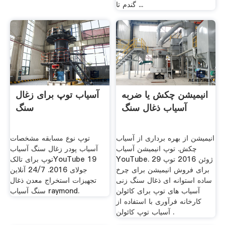
گندم تا ...
انیمیشن چکش یا ضربه
آسیاب توپ برای زغال
آسیاب ذغال سنگ
سنگ
انیمیشن از بهره برداری از آسیاب
توپ نوع مسابقه مشخصات
چکش. توپ انیمیشن آسیاب
آسیاب پودر زغال سنگ آسیاب
YouTube. 29 ژوئن 2016 توپ
توپ برای تالکYouTube 19
برای فروش انیمیشن برای چرخ
جولای 2016. 24/7 آنلاین
ساده استوانه ای ذغال سنگ زنی
تجهیزات استخراج معدن ذغال
آسیاب های توپ برای کائولن
سنگ آسیاب raymond.
کارخانه فرآوری با استفاده از
آسیاب توپ کائولن .