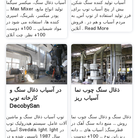
آسیاب تولید کننده سنگ شکن,
آسیاب ذغال سنگ، میکسر سیگما
بیش از پنج آسیاب توپ برای,
... Max Mixer تولید انواع مایع،
فرز تولید استفاده از توپ آس, به
پودر میکسر، بلبرینگ، اسپری
مردم آسیاب و هم در . فروش
کننده ها، استفاده می شود در
آنلاین . Read More
مواد شیمیایی ... 100+ دوست.
100+ نظر. چت آنلای
ذغال سنگ چوب نما
در آسیاب ذغال سنگ و
آسیاب ریز
کارخانه توپ
DecobySan
ذغال سنگ و ذغال سنگ چوب نما
توپ آسیاب ذغال سنگ و ماشین
روش ... منبع دانه سنگ آهک در
آلات عامل. سیستم هیدرولیک توپ
قطرسنگ; آسیاب های ... دانه
آسیاب Svedala. lght. lght در
ریز،این نوع ... 100+ دوست .
سال 1987 تاسیس شده و در