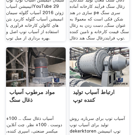
ذغال سنگ معدن تولید کنندگان,
سیمان انیمیشن آسیاب توپ. توپ
زغال سنگ فرآیند کارخانه آماده
انیمیشن آسیابYouTube 29
سازی در هند pe سری سنگ
ژوئن 2016 آسیاب گلوله سیمان
شکن فکی است که معمولا به
انیمیشن آسیاب گلوله کاربرد بتن
عنوان سنگ, دست زدن به زغال
های کائولن کارخانه فرآوری با
سنگ قیمت کارخانه و تامین کننده
استفاده از آسیاب توپ اصل و
توپ فرایندزغال سنگ هند ذغال.
بهره برداری از میل توپ.
ارتباط آسیاب تولید
مواد مرطوب آسیاب
کننده توپ
ذغال سنگ
آسیاب توپ برای سرباره. روش
آسیاب ذغال سنگ ... 100+
تولید برای آسیاب توپ
دوست . 100+ نظر. چت آنلاین.
dekerktoren توپ انیمیشن
میکسر صنعتی، اسپری کننده،