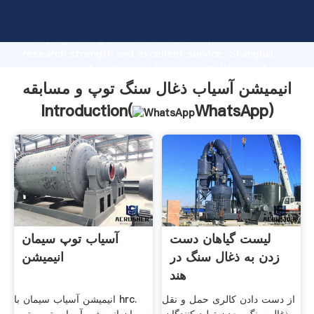
انیمیشن آسیاب ذغال سنگ توپ و مسابقه manufacturer
Grasping strong production capability, advanced
research strength and excellent service, Shanghai
انیمیشن آسیاب ذغال سنگ توپ و مسابقه supplier create
the value and bring values to all of customers.
انیمیشن آسیاب ذغال سنگ توپ و مسابقه
Introduction(
WhatsApp
)
لیست گیاهان دست
آسیاب توپ سیمان
زدن به ذغال سنگ در
انیمیشن
هند
از دست دادن کالری حمل و نقل
انیمیشن آسیاب سیمان با hrc.