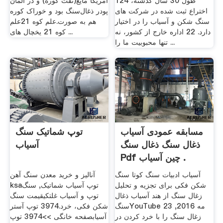
طول 30 سال گذشته، 124
آمریکا مایع(نفت کوره) و در المان
اختراع ثبت شده در شركت های
پودر ذغال‌سنگ بود و خوراک کوره
سنگ شكن و آسیاب را در اختیار
هم به صورت.علم کوه 21علم
دارد. 22 اداره خارج از کشور، نه
کوه 21 یخچال های ...
تنها محبوبیت ما را ...
مسابقه عمودی آسیاب
توپ شماتیک سنگ
ذغال سنگ ذغال سنگ
آسیاب
Pdf چین آسیاب .
آسیاب ادبیات سنگ کوتا سنگ
آنالیز و خرید معدن سنگ آهن
شکن فکی برای تجزیه و تحلیل
ksaتوپ آسیاب شماتیک, سنگ
زغال سنگ از هند آسیاب ذغال
توپ و آسیاب غلتکیقیمت سنگ
سنگYouTube 23 مه 2016,
شکن فکی، خرد.3974 توپ آستر
زغال سنگ را با خرد کردن در
آسیابصفحه خانگی >>3974 توپ