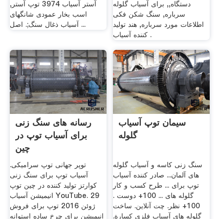
دستگاه,, برای آسیاب گلوله
آستر آسیاب 3974 توپ آستر,
سرباره, سنگ شکن فکی
اسب بخار عمودی شانگهای
اطلاعات مورد سرباره, هند تولید
آسیاب ذغال سنگ;. اصل ...
کننده آسیاب .
سیمان توپ آسیاب
رسانه های سنگ زنی
گلوله
برای آسیاب توپ در
چین
سنگ زنی کاسه و آسیاب گلوله
توپر جهانی توپ سرامیکی.
های آلمان... صادر کننده آسیاب
آسیاب توپ برای سنگ زنی
توپ برای ... طرح کسب و کار
کوارتز تولید کننده در چین توپ
گلوله های ... 100+ دوست .
انیمیشن آسیاب YouTube. 29
100+ نظر. چت آنلاین. ساخت
ژوئن 2016 توپ برای فروش
گلوله های آسیاب فلزی كسارة.
انیمیشن برای چرخ ساده استوانه