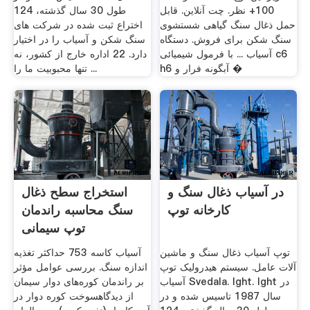
100+ نظر. چت آنلاین. قابل
طول 30 سال گذشته، 124
حمل ذغال سنگ گیاهی شستشوی
اختراع ثبت شده در شركت های
سنگ شکن برای فروش. دستگاه
سنگ شكن و آسیاب را در اختیار
آسیاب ... با فرمول شیمیائی c6
دارد. 22 اداره خارج از کشور، نه
h6 آبگونه فرار و �
تنها محبوبیت ما را ...
در آسیاب ذغال سنگ و
استخراج سطح ذغال
کارخانه توپ
سنگ محاسبه راندمان
توپ سیمانی
توپ آسیاب ذغال سنگ و ماشین
آسیاب کاسه 753 حداکثر تغذیه
آلات عامل. سیستم هیدرولیک توپ
اندازه سنگ. بررسی عوامل مؤثر
آسیاب Svedala. lght. lght در
بر راندمان کوره‌های دوار سیمان
سال 1987 تاسیس شده و در
از دیدگاهسوخت کوره دوار در