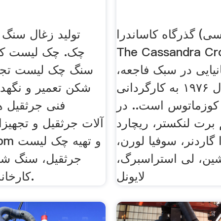
گذرگاه کاساندرا (به انگلیسی:
تولید زغال سنگ
The Cassandra Cro
چک. چک لیست کار
نیایی در سبک فاجعه،
سنگ چک لیست تجه
ساختهٔ سال ۱۹۷۶ به کارگردانی
شکن تعمیر و نگهدا
کوزماتوس است.. در
فنی جرثقیل ه
 برت لنکستر، ریچارد
گاردنر، سوفیا لورن،
شین، لی استراسبرگ،
جرثقیل، سنگ شکن
لایونل
.کارخا