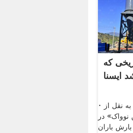
یخی که
 ایسنا
· به گزارش ایسنا و به نقل از
 نوواک» در
بارش باران