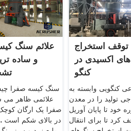
توقف استخراج
علائم سنگ کیس
های اکسیدی در
و ساده تر
کنگو
تشخ
 کنگویی وابسته به
سنگ کیسه صفرا چیس
جی تولید را در معدن
علائمی ظاهر می ش
ه خود تا پایان آوریل
صفرا یک ارگان کوچک 
توقف کرد تا برای انتقال
در بالای شکم است .
ت استخراج سنگ‌های
مایع زرد و سبز رنگی