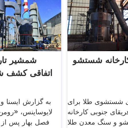
ارخانه شستشو
شمشیر تار
اتفاقی کشف شد
ی شستشوی طلا برای
یقای جنوبی کارخانه
لایوساینس، «رومن
و و سنگ معدن طلا
فصل بهار پس از 