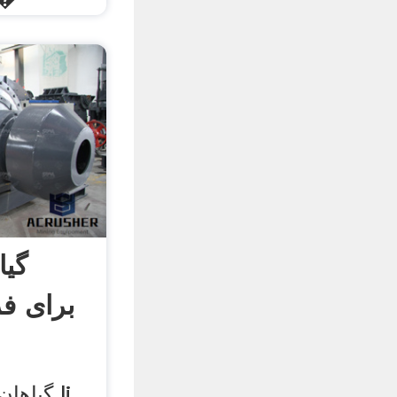
گی
گیاهان