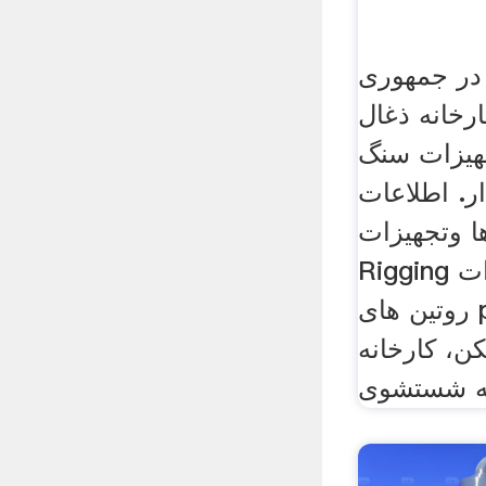
 در جمهوری
خانه ذغال
یزات سنگ
ر. اطلاعات
ا وتجهیزات
Rigging آلات جرثقیل و تجهیزات
روتین های pm و تهیه چک لیست
، کارخانه
نه شستشوی