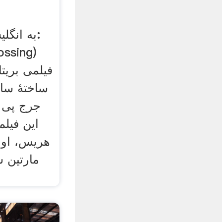
ssing)
فیلمی بریتا
جرج پی 
این فیلم
هریس، اوا 
مارتین 