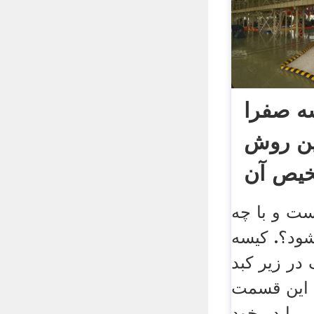
ه صفرا
ین روش
یص آن
ت و با چه
ود؟. کیسه
در زیر کبد
 این قسمت
 را در خود