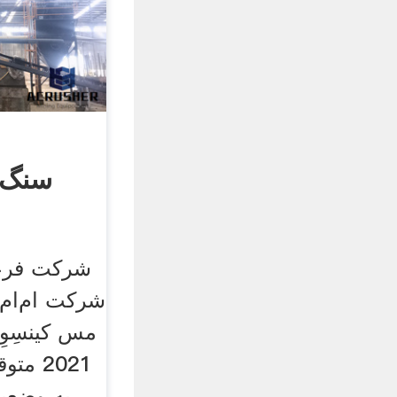
سنگ‌
شرکت فرعی
شرکت ام‌ام‌
مس کینسِوِر
2021 م
به وضعی