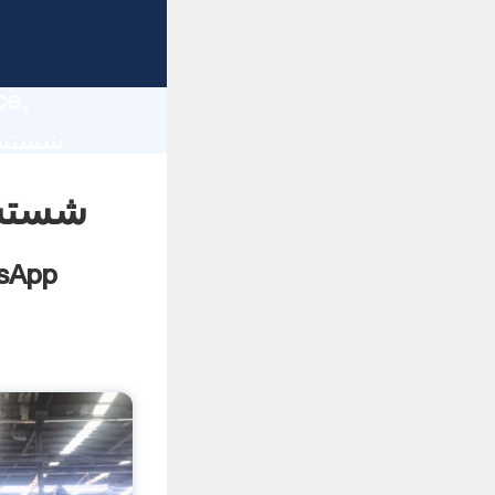
lity,
ce,
شستشو