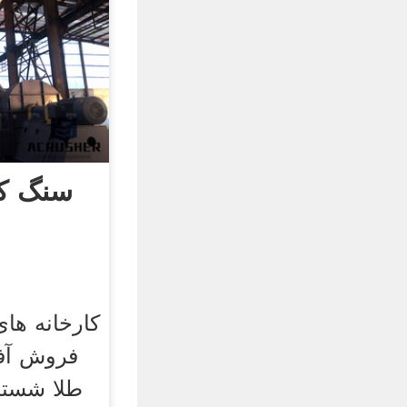
سنگ ک
کارخانه ها
فروش آفر
طلا شستش