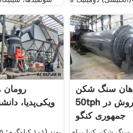
اهان سنگ شکن
رومان ه
50tph برای فروش در
ویکی‌پدیا، دانشنا
جمهوری کنگو
 سنگ شکن کنیا برای li