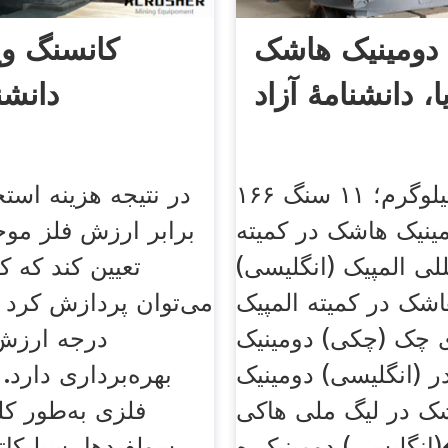
دومینیک هاشک
کانسنگ ویک
ا، دانشنامهٔ آزاد
دانشنا
۱۶۶ پوند (۷۵ کیلوگرم؛ ۱۱ سنگ
در نتیجه هزینه استخ
دومینیک هاشک در کمیته
برابر ارزش فلز مو
للی المپیک (انگلیسی)
تعیین کند که ک
اشک در کمیته المپیک
می‌توان پردازش کرد 
 چک (چکی) دومینیک
درجه ارزش
 (انگلیسی) دومینیک
بهره‌برداری دارد.
ک در لیگ ملی هاکی
فلزی به‌طور کل
ک ه�
سولفیدها، سیلیکاته