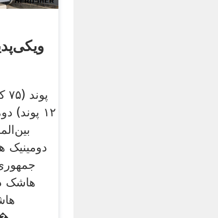
ویکی‌پدی
۱۲ پوند) 
بین‌الم
دومینیک ه
جمهوری
هاشک در
هاش
(انگلیسی) دومینی