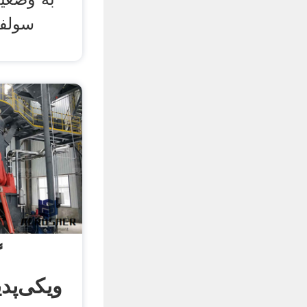
سولفی
گ
ویکی‌پدی