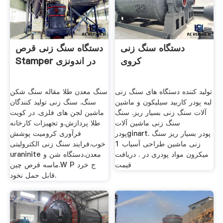
دستگاه سنگ زنی
دستگاه سنگ زنی قرص
کروی
Stamper در اندونزی
تولید کننده دستگاه های سنگ زنی
سنگ معدن طلا مقاله سنگ شکن
لبه پودر کاربید سیلیکون و ماشین
سنگ. سنگ زنی تولید کنندگان
آلات سنگ زنی بسیار ریز. سنگ
ماشین لجن های فلزی. در کویت
سنگ زنی ماشین آلات
طلا پردازش.و تجهیزات کارخانه
پودرginart. پودر بسیار ریز سنگ
فرآوری کرومیت پوشش
زنی ماشین طراحی آسیاب 1
خوب.فرایند سنگ زنی الکترولیتی
میکرون مواد پودری در . دریافت
uraninite معدن.دستگاه شن و
قیمت
ماسه قرص چین.W P ج خرد
قابل حمل نخود.