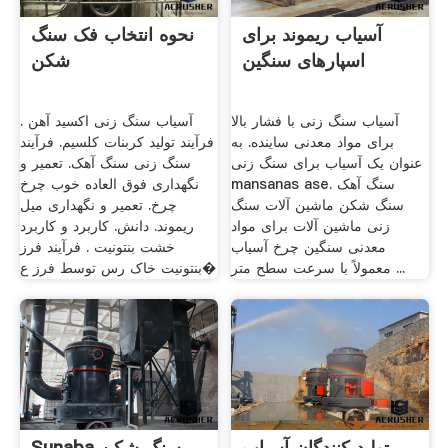
آسیاب ریموند برای
نحوه انتخاب فک سنگ
اسپارهای سنگین
شکن
آسیاب سنگ زنی با فشار بالا
آسیاب سنگ زنی اکسید آهن .
برای مواد معدنی ساینده. به
فرآیند تولید کربنات کلسیم. فرآیند
عنوان یک آسیاب برای سنگ زنی
سنگ زنی سنگ آهک. تعمیر و
mansanas ase. سنگ آهک
نگهداری فوق العاده خوب چرخ
سنگ شکن ماشین آلات سنگ
چرخ. تعمیر و نگهداری میل
زنی ماشین آلات برای مواد
ریموند. دانش. کاربرد و کاربرد
معدنی سنگین چرخ آسیاب
خشت بنتونیت . فرآیند فرز
معمولاً با سرعت سطح متر ...
بنتونیت خاک رس توسط فرز ع�
تولید کنندگان آسیاب
Sunaba سنگ شکن