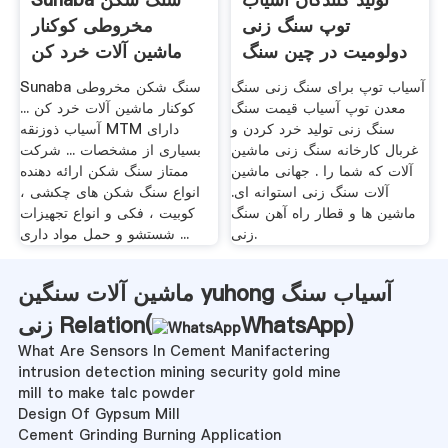
توپ سنگ زنی
مخروطی کوکنار
دولومیت در چین سنگ
ماشین آلات خرد کن
معدن ...
آسیاب توپ برای سنگ زنی سنگ
Sunaba سنگ شکن مخروطی
معدن توپ آسیاب قیمت سنگ
کوکنار ماشین آلات خرد کن ...
سنگ زنی تولید خرد کردن و
آسیاب ذوزنقه MTM دارای
غربال کارخانه سنگ زنی ماشین
بسیاری از مشخصات ... شرکت
آلات که شما را . جهانی ماشین
ممتاز سنگ شکن ارائه دهنده
آلات سنگ زنی استوانه ای.
انواع سنگ شکن های چکشی ،
ماشین ها و قطار راه آهن سنگ
کوبیت ، فکی و انواع تجهیزات
زنی.
شستشو و حمل مواد داری ...
ماشین آلات سنگین yuhong آسیاب سنگ
)
WhatsApp
زنی Relation(
What Are Sensors In Cement Manifactering
intrusion detection mining security gold mine
mill to make talc powder
Design Of Gypsum Mill
Cement Grinding Burning Application