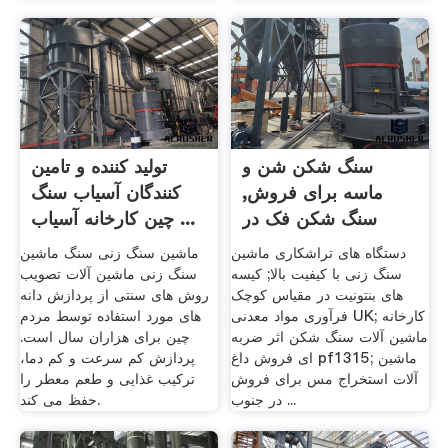
سنگ شکن شن و
تولید کننده و تامین
ماسه برای فروش,
کنندگان آسیاب سنگ
سنگ شکن فک در
چین کارخانه آسیاب ...
نیجریه
دستگاه های تراشکاری ماشین
ماشین سنگ زنی سنگ ماشین
سنگ زنی با کیفیت بالا; کیسه
سنگ زنی ماشین آلات تصویب
های بنتونیت در مقیاس کوچک
روش های سنتی از پردازش دانه
فرآوری مواد معدنی UK; کارخانه
های مورد استفاده توسط مردم
ماشین آلات سنگ شکن اثر ضربه
چین برای هزاران سال است.
ای فروش داغ pf1315; ماشین
پردازش کم سرعت و کم دما،
آلات استخراج مس برای فروش
ترکیب غذایی و طعم معطر را
در جنوب ...
حفظ می کند.