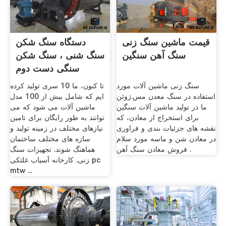
قیمت ماشین سنگ زنی
دستگاه سنگ شکن
سنگ آهن سنگین
سنگ شنی ، سنگ شکن
سنگی دست دوم
سنگ زنی ماشین آلات مورد
تا کنون، ما 10 سری تولید کرده
استفاده در سنگ معدن مس.ژوئن
ایم که شامل بیش از 100 مدل
ما در تولید ماشین آلات سنگین
ماشین آلات می شود که می
برای استخراج از معادن، که
توانند به طور رایگان برای تامین
نقشه های جزئیات بندی و فراوری
نیازهای مختلف در زمینه تولید و
در معادن شن و ماسه مورد سلام
سازه های مختلف ساختمان
فروش معادن سنگ آهن .
هماهنگ شوند. تجهیزات سنگ
زنی. کارخانه آسیاب غلتکی pc
mtw ...