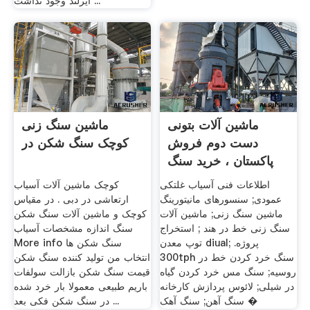
ایرلند وجود نداشت ...
ماشین آلات بتونی
ماشین سنگ زنی
دست دوم فروش
کوچک سنگ شکن در
پاکستان ، خرید سنگ
شکن ...
اطلاعات فنی آسیاب غلتکی
کوچک ماشین آلات آسیاب
عمودی; سنسورهای مانیتورینگ
ارتعاشی در دبی . در مقیاس
ماشین سنگ زنی; ماشین آلات
کوچک و ماشین آلات سنگ شکن
سنگ زنی خط در هند ; استخراج
سنگ اندازه مشخصات آسیاب
توپ معدن diual; پروژه.
More info سنگ شکن ها
300tph سنگ خرد کردن خط در
انتخاب من تولید کننده سنگ شکن
روسیه; سنگ مس خرد کردن گیاه
قیمت سنگ شکن بازالت سولفات
در شیلی; لائوس پردازش کارخانه
باریم طبیعی معمولا بار خرد شده
سنگ آهن; سنگ آهک �
در سنگ شکن فکی بعد ...