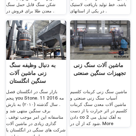
باشد، خط تولید بازیافت لاستیک
شکن سنگ قابل حمل سنگ
در یکی از استانهای .
معدن طلا برای فروش در .
ماشین آلات سنگ زنی
به دنبال وظیفه سنگ
تجهیزات سنگین صنعتی
زنی ماشین آلات
سنگین انگلستان
ماشین سنگ زنی کربنات کلسیم
بازار سنگ در انگلستان فصل
آسیاب سنگ زنی صنعتی و
پنجم you Stone. 11 مه 2016
ماشین آلات معدن سنگ کربنات
. سال گذشته (۲۰۱۰) به بارش
کلسیم در اثر حرارت با از دست
برف سنگین منتهی شد و
دادن co 2 به آهک تبدیل می
متاسفانه این امر موجب توقف .
شود که از آن در. More
گذاری زیادی در ماشین آلات
شرکت های سنگی در انگلستان یا