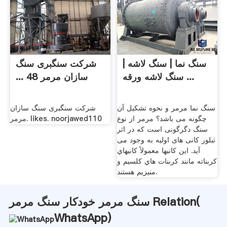
سنگ نما | سنگ لاشه |
‫شرکت سنگبری سنگ
سنگ لاشه ورقه ...
سازان مرمر 48 ...
سنگ نما مرمر و نحوه تشکیل آن
چگونه می باشد؟ مرمر از نوع
مرمر‎. likes. noorjawed110
سنگ دگرگونی است که در اثر
تبلور کانی های اولیه به وجود می
آید. اين كانيها معمولاً كانيهاي
كربناته مانند كربنات هاي كلسيم و
منيزيم هستند.
سنگ مرمر خودکار سنگ مرمر Relation(
WhatsApp
)