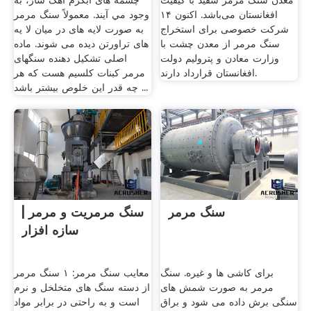
معدن سنگ مرمر سفید با کیفیت
چشمه های آبگرم آهک ساز، به
افغانستان می‌باشد. اکنون ۱۴
وجود مي آیند. معمولاً سنگ مرمر
شرکت خصوصی برای استخراج
به صورت لایه های در میان لا يه
سنگ مرمر از معدن چشت با
های تراورتن دیده می شوند. ماده
وزارت معادن و پترولیم دولت
اصلی تشکیل دهنده سنگهای
افغانستان قرارداد دارند.
مرمر کبنات کلسیم هست که هر
چه قدر این خلوص بیشتر باشد ...
سنگ مرمر
سنگ مرمریت و مرمر |
سازه افزار
برای کاشی ها و غیره. سنگ
معایب سنگ مرمر: ۱ سنگ مرمر
مرمر به صورت شمش های
از دسته سنگ های متخلخل و نرم
سنگی برش داده می شود و براق
است و به راحتی در برابر مواد