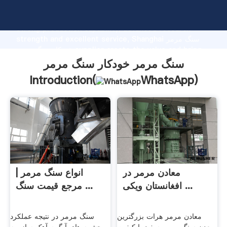
سنگ مرمر خودکار سنگ مرمر manufacturer Grasping
strong production capability, advanced research
strength and excellent service, Shanghai سنگ مرمر
خودکار سنگ مرمر supplier create the value and bring
values to all of customers.
سنگ مرمر خودکار سنگ مرمر
Introduction(
WhatsApp
)
معادن مرمر در
انواع سنگ مرمر |
افغانستان ویکی ...
مرجع قیمت سنگ ...
معادن مرمر هرات بزرگترین
سنگ مرمر در نتیجه عملکرد