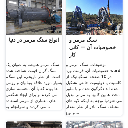
سنگ مرمر و
انواع سنگ مرمر در دنیا
خصوصیات آن – کانی
کار
توضیحات. سنگ مرمر و
سنگ مرمر همیشه به عنوان یک
خصوصیات آن. فرمت ورد word
سنگ گران قیمت شناخته شده
در 10 صفحه. سنگهائيكه از
است. از نظر تاریخی، این سنگ،
كلسيت يا دولوميت خالص تشكيل
بسیار مورد علاقه یونانیان و رومی
شده اند دگرگون شده و با تبلور
ها بوده که با آن مجسمه سازی
مجدد همين كانيها به مرمر تبديل
می کردند و برای ایجاد شگفتی
مي شود.با توجه به اينكه لايه هاي
های معماری از مرمر استفاده
مختلف سنگ مادر از نظر مقدار
می کردند و سرانجام به ...
و نوع ...