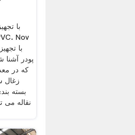
با تجهی
پودر آشنا ش
که در معد
زغال س
بسته بندی
نقاله می ت