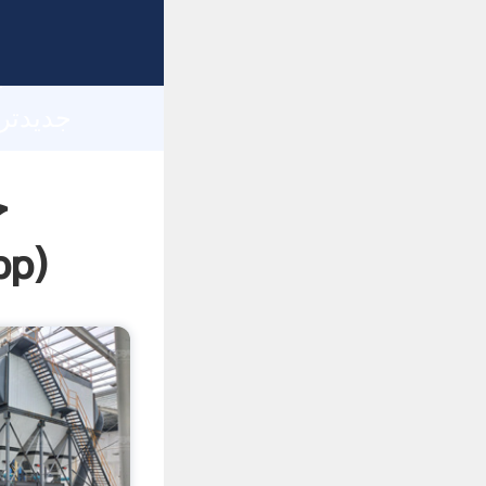
h
ج
pp
)