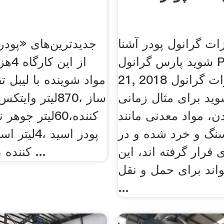
زات گرانول پودر آشنا
جدیدترین‌های «پودر 
شوید پارس گرانول PVC. Nov
21, 2018 با تجهیزات گرانول
مواد شوینده با لیبل 
وید برای مثال زمانی
ساز ،870لیتر و
ن، مواد معدنی مانند
نگ و خرد شده و در
پودر اسید ،
 قرار گرفته اند، این
کننده ،یک کیلوگرم ...
واند برای حمل و نقل
...