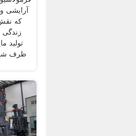
آرایشی و 
که نقش 
زندگی ر
تولید م
ظرف شویی