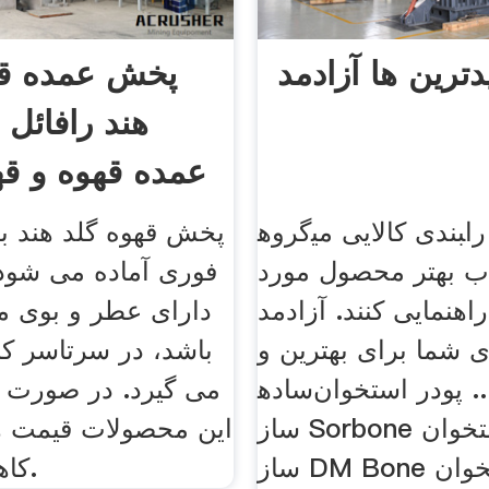
ترین ها آزادمد
پخش عمده قه
هند رافائل
عمده قهوه و قه
گروه‎بندی کالایی می‎تواند شما را
پخش قهوه گلد هند به 
اب بهتر محصول مورد
فوری آماده می شود
اهنمایی کنند. آزادمد
دارای عطر و بوی 
ی شما برای بهترین و
باشد، در سرتاسر 
ساده‎ترین خرید ... پودر استخوان
می گیرد. در صورت
ساز Sorbone پودر استخوان
این محصولات قیمت ها
ساز DM Bone پودر استخوان
کاهش می یابد.