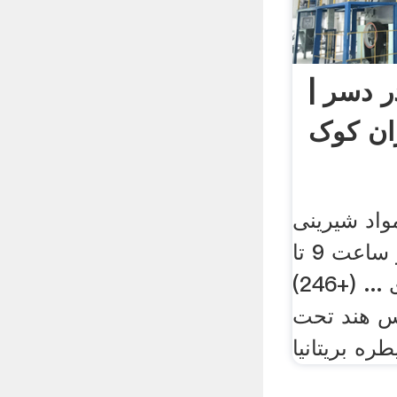
ر دسر |
ان کوک
مواد شیرینی
پزی ... پشتیبانی از ساعت 9 تا
18 در روز کاری ... (+246)
س هند تحت