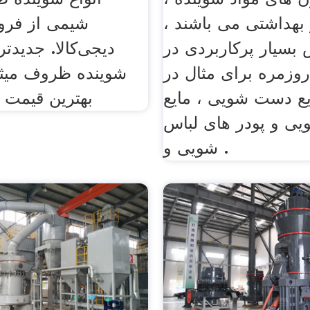
بهداشتی می باشند ،
شیمی از فروش
بسیار پرکاربردی در
دیجی‌کالا. جدیدت
وزمره برای مثال در
شوینده ظروف میثا
ایع دست شویی ، مایع
بهترین قیمت د
 و پودر های لباس
شویی و .