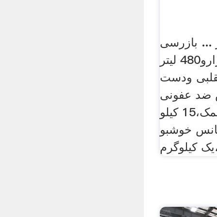
... بازرسی
از این کارگاه 4هزارو480 لیتر
تقلبی ودست
ایتکس ضد عفونی
کننده،60لیتر جوهر نمک،15 کیلو
4لیتر اسانس خوشبو