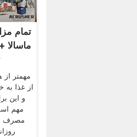
تمام مزا
ماسالا 
ت
مهمتر از 
از غذا به
و این بر
مهم است
مصرف چا
روزان