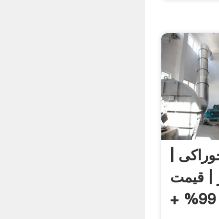
وراکی |
| قیمت
پودر کافور 99% +