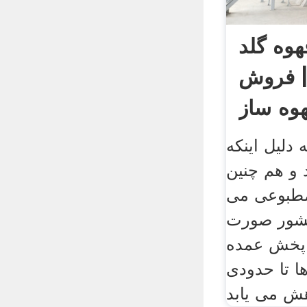
وه گلد
 | فروش
وه ساز
دلیل اینکه
 و هم چنین
مطبوعی می
کشور صورت
 پخش عمده
 تا حدودی