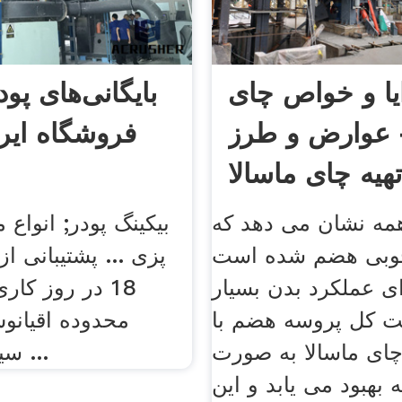
یا و خواص چای
بایگانی‌های پود
+ عوارض و طرز
فروشگاه ایر
هیه چای ماسالا
همه نشان می دهد که
بیکینگ پودر; انواع 
 خوبی هضم شده است
ای عملکرد بدن بسیار
 کل پروسه هضم با
محدوده اقیانو
ی ماسالا به صورت
سیطره بریتانیا ...
ه بهبود می یابد و این