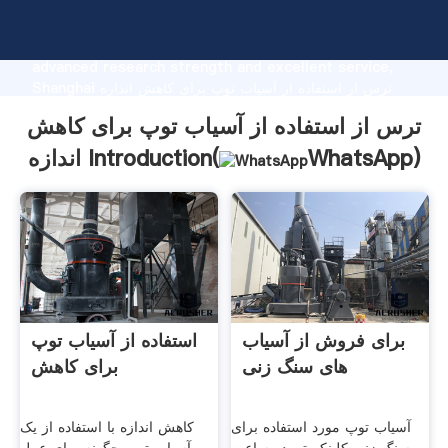
ترس از استفاده از آسیاب توپ برای کاهش اندازه
manufacturer Grasping strong production capability,
advanced research strength and excellent service,
Shanghai ترس از استفاده از آسیاب توپ برای کاهش اندازه
supplier create the value and bring values to all of
ترس از استفاده از آسیاب توپ برای کاهش
customers.
)
WhatsApp
اندازه Introduction(
برای فروش از آسیاب
استفاده از آسیاب توپ
های سنگ زنی
برای کاهش
آسیاب توپ مورد استفاده برای
کاهش اندازه با استفاده از یک