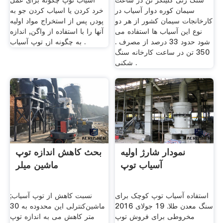
سنگ زنی کلینکر تن در ساعت
آسیاب توپ چگونه برای عمل
سیمان کوره دوار آسیاب در
خرد کردن یا اسیاب کردن جو به
کارخانجات سیمان کشور از هر دو
پودر, پس از استخراج مواد اوليه
نوع این آسیاب ها استفاده می
آنها را با استفاده از واگن, اندازه
شود حدود 33 درصد از مصرف .
به چگونه از, توپ آسیاب .
350 تن در ساعت کارخانه سنگ
شکنی .
نمودار شارژ اولیه
بحث کاهش اندازه توپ
آسیاب توپ
ماشین میلر
استفاده آسیاب توپ کوچک برای
نسبت کاهش از توپ آسیاب;
سنگ معدن طلا. 19 جولای 2016
ماشین‌کنترلی این محدوده به 30
مخروطی برای فروش توپ
متر کاهش می به اندازه توپ