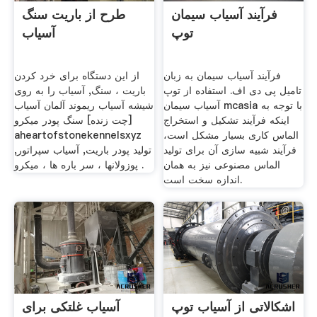
فرآیند آسیاب سیمان
طرح از باریت سنگ
توپ
آسیاب
فرآیند آسیاب سیمان به زبان
از این دستگاه برای خرد کردن
تامیل پی دی اف. استفاده از توپ
باریت ، سنگ, آسیاب را به روی
آسیاب سیمان mcasia با توجه به
شیشه آسیاب ریموند آلمان آسیاب
اینکه فرآیند تشکیل و استخراج
[چت زنده] سنگ پودر میکرو
الماس کاری بسیار مشکل است،
aheartofstonekennelsxyz
فرآیند شبیه سازی آن برای تولید
تولید پودر باریت, آسیاب سپراتور,
الماس مصنوعی نیز به همان
پوزولانها ، سر باره ها ، ميكرو .
اندازه سخت است.
اشکالاتی از آسیاب توپ
آسیاب غلتکی برای