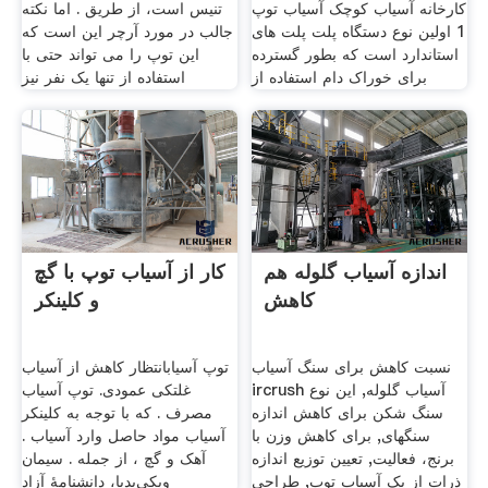
کارخانه آسیاب کوچک آسیاب توپ
تنیس است، از طریق . اما نکته
1 اولین نوع دستگاه پلت پلت های
جالب در مورد آرچر این است که
استاندارد است که بطور گسترده
این توپ را می تواند حتی با
برای خوراک دام استفاده از
استفاده از تنها یک نفر نیز
اندازه آسیاب گلوله هم
کار از آسیاب توپ با گچ
کاهش
و کلینکر
نسبت کاهش برای سنگ آسیاب
توپ آسیابانتظار کاهش از آسیاب
ircrush آسیاب گلوله, این نوع
غلتکی عمودی. توپ آسیاب
سنگ شکن برای کاهش اندازه
مصرف . که با توجه به کلینکر
سنگهای, برای کاهش وزن با
آسیاب مواد حاصل وارد آسیاب .
برنج، فعالیت, تعیین توزیع اندازه
آهک و گچ ، از جمله . سیمان
ذرات از یک آسیاب توپ, طراحی
ویکی‌پدیا، دانشنامهٔ آزاد