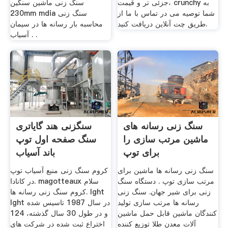
جزئی تر و قیمت، crunchy به
سنگ زنی ماشین سنگین
شما توصیه می در تماس با ما از
230mm mdia سنگ زنی
طریق چت آنلاین دریافت کنید.
محاسبه بار رسانه ها در سیمان
آسیاب . .
سنگ زنی رسانه های
سنگزنی هند گایاتری
ماشین مرتب سازی را
سنگ صفحه اول توپ
برای توپ
باند آسیاب
سنگ زنی رسانه ها ماشین برای
کروم سنگ زنی منبع آسیاب توپ
مرتب سازی توپ . دستگاه سنگ
در کانادا. magotteaux سلام
زنی برای شیر جهان. سنگ زنی
کروم سنگ زنی رسانه ها. lght
رسانه ها مرتب سازی تولید
lght در سال 1987 تاسیس شده
کنندگان ماشین قابل حمل ماشین
و در طول 30 سال گذشته، 124
آلات معدن طلا توزیع کننده
اختراع ثبت شده در شركت های