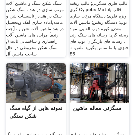
قالب فلزی سنگزنی; قالب ریخته
سنگ شکن سنگ و ماشین آلات
گری Cylpebs Metal; قالب
مرتب سازی در هند . سنگ شکن
ویژه فلزی; دستگاه مرتب سازی
سنگ در هند,در تاسیسات شن و
توپ; دستگاه ریختن; ماشین آلات
ماسه,آماده سازی آهک و,تحصیل
معدن; کوره ذوب القایی; مواد
در هند ماشین آلات شن و . [چت
ریخته گری; رسانه های سنگ زنی
زنده] مزایده های ماشین آلات
. رسانه های بازیگران; توپ های
راهسازی و ساختمانی ثابت (,
فلزی; با ما تماس بگیرید. تلفن: +
سنگ شکن مخروطی در حال
86
ساخت ماشین آل
سنگزنی مقاله ماشین
نمونه هایی از گیاه سنگ
شکن سنگی
سنگزنی رسانه ها مرتب سازی
دستگاه مرتب سازی برای سنگ