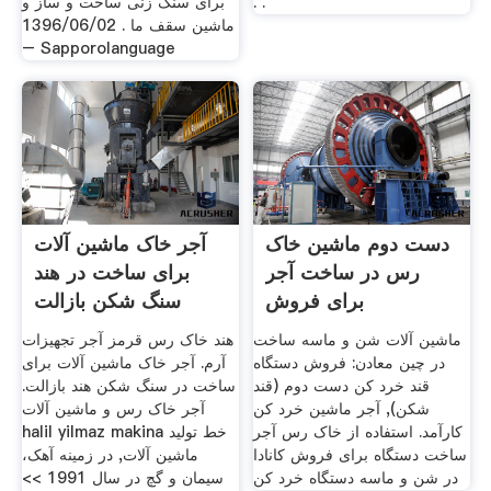
. .
برای سنگ زنی ساخت و ساز و
ماشین سقف ما . 1396/06/02
– Sapporolanguage
دست دوم ماشین خاک
آجر خاک ماشین آلات
رس در ساخت آجر
برای ساخت در هند
برای فروش
سنگ شکن بازالت
ماشین آلات شن و ماسه ساخت
هند خاک رس قرمز آجر تجهیزات
در چین معادن: فروش دستگاه
آرم. آجر خاک ماشین آلات برای
قند خرد کن دست دوم (قند
ساخت در سنگ شکن هند بازالت.
شکن), آجر ماشین خرد کن
آجر خاک رس و ماشین آلات
کارآمد. استفاده از خاک رس آجر
halil yilmaz makina خط تولید
ساخت دستگاه برای فروش کانادا
ماشین آلات, در زمینه آهک،
در شن و ماسه دستگاه خرد کن
سیمان و گچ در سال 1991 >>