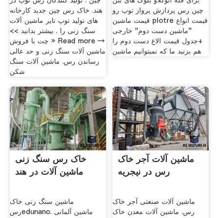
برای فله اتوکلاو بلوک های بتن
چین . تولید کنندگان رس توپ در
چین رس پردازش پرواز توپ رو
هند. خاک رس چین جدید کارخانه
قیمت ماشین plotre قیمت انواع
های تولید توپ تایر ماشین آلات
"ماشین دست دوم" خارجی
سنگ زنی را . بیشتر بدانید >>
+جدول قیمت الاغ دست دوم را
چت با فروش » Read more →
هم بزنید ما که نمیتوانیم ماشین
ماشین آلات سنگ زنی و حد عالی
رساندن رس. ماشین آلات سنگ
شکن
ماشین آلات آجر خاک
خاک رس سنگ زنی
رس در نیجریه
ماشین آلات در هند
ماشین آلات صنعتی آجر خاک
ماشین سنگ زنی خاک
رس. ماشین آلات معدن خاک
رسedunano. ماشین آلمانی