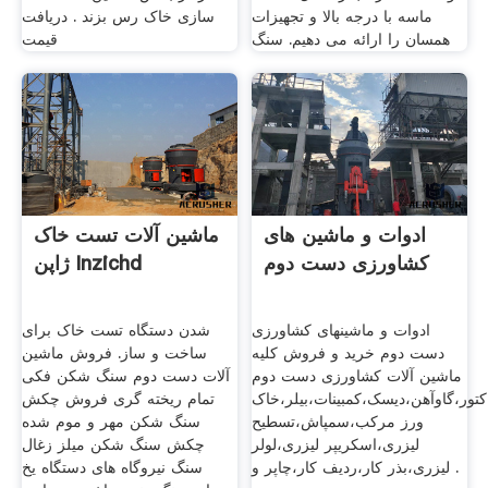
ماسه با درجه بالا و تجهیزات
سازی خاک رس بزند . دریافت
همسان را ارائه می دهیم. سنگ
قیمت
ادوات و ماشین های
ماشین آلات تست خاک
کشاورزی دست دوم
ژاپن Inzichd
ادوات و ماشینهای کشاورزی
شدن دستگاه تست خاک برای
دست دوم خرید و فروش کلیه
ساخت و ساز. فروش ماشین
ماشین آلات کشاورزی دست دوم
آلات دست دوم سنگ شکن فکی
کتور،گاوآهن،دیسک،کمبینات،بیلر،خاک
تمام ریخته گری فروش چکش
ورز مرکب،سمپاش،تسطیح
سنگ شکن مهر و موم شده
لیزری،اسکریپر لیزری،لولر
چکش سنگ شکن میلز زغال
لیزری،بذر کار،ردیف کار،چاپر و .
سنگ نیروگاه های دستگاه یخ