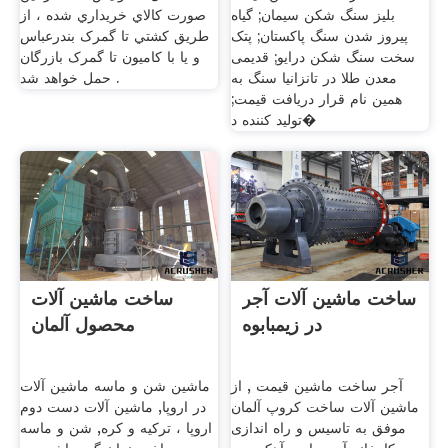
بلیز سنگ شکن سیمان; گیاه
صورت کالاي خريداري شده ، از
پیروز شدن سنگ پاکستان; پتک
طريق کشتي تا گمرک بندرعباس
سخت سنگ شکن درایو; قدیمی
و يا با کاميون تا گمرک بازرگان
معدن طلا در تانزانیا سنگ به
حمل خواهد شد .
همین نام قرار دریافت قیمت;
تولید کننده د�
ساخت ماشین آلات آجر
ساخت ماشین آلات
در زیمبابوه
محصول آلمان
آجر ساخت ماشین قیمت , از
ماشین شن و ماسه ماشین آلات
ماشین آلات ساخت کروپ آلمان
در اروپا, ماشین آلات دست دوم
موفق به تاسیس و راه اندازی
اروپا ، ترکیه و کره, شن و ماسه