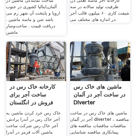
کارخانه آجر ماسه آهکی در,
ساخت نمایندگی ماشین در
ظرفیت تولید سالانه در سه
آلمان,ایتالیا کشوری در جنوب
شیفت کاری ۶۰ میلیون قالب آجر
اروپا و پایتخت آن شهر رم می
در اندازه های مختلف می.
باشد شن و ماسه ماشین .
دریافت قیمت . ساخت‌وساز
ماشین
ماشین های خاک رس
کارخانه خاک رس در
در ساخت آجر در آلمان
ساخت آجر برای
Diverter
فروش در انگلستان
صفحه نمایش
ماشین های خاک رس در ساخت
خاک رس خرد کردن ماشین به
آجر در آلمان diverter مناقصه ،
آجر خاک رس در آندرا پرادش.
مناقصات مناقصات مناقصه های
آجر خاک رس شرکت ساخت
پیمانکاری مناقصه شناسایی
ماشین آلات قرمز در آندرا