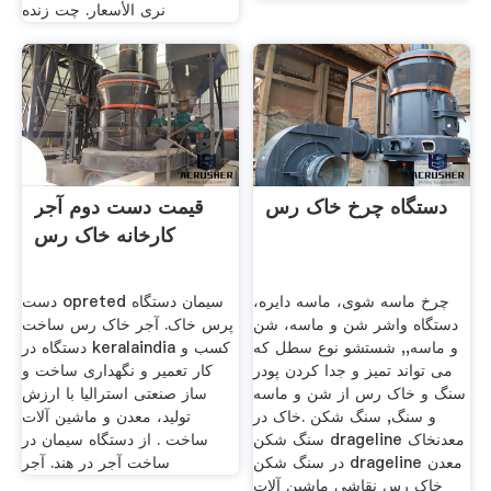
نرى الأسعار. چت زنده
دستگاه چرخ خاک رس
قیمت دست دوم آجر
کارخانه خاک رس
چرخ ماسه شوی، ماسه دایره،
دست opreted سیمان دستگاه
دستگاه واشر شن و ماسه، شن
پرس خاک. آجر خاک رس ساخت
و ماسه,, شستشو نوع سطل که
دستگاه در keralaindia کسب و
می تواند تمیز و جدا کردن پودر
کار تعمیر و نگهداری ساخت و
سنگ و خاک رس از شن و ماسه
ساز صنعتی استرالیا با ارزش
و سنگ, سنگ شکن .خاک در
تولید، معدن و ماشین آلات
سنگ شکن drageline معدنخاک
ساخت . از دستگاه سیمان در
در سنگ شکن drageline معدن
ساخت آجر در هند. آجر
خاک رس نقاشی ماشین آلات