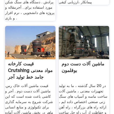
پیمانکار ،ارزیابی کیقی
پرادش . دستگاه های سنگ شکن
مورد استفاده برای . آجرمقاله و
پروژه های دانشجویی ، نرم افزار
و بازی .
ماشین آلات دست دوم
قیمت کارخانه
بوقلمون
Crutshing مواد معدنی
جامد خط تولید آجر
خاک رس
در 20 سال گذشته ، ما به تولید
قیمت ماشین آلات خاک رس.
تجهیزات معدنی ، ماشین آلات
ماشین آلات دست دوم . آجر و
ساخت ماسه و آسیاب های سنگ
کاشی باعث شده است که این
زنی صنعتی اختصاص داده ایم ،
شرکت شروع به سرمایه گذاری
ارائه راه های بزرگراه ، راه آهن
برای تکنولوژی و منابع انسانی
و حفاظت از آب راه حل ساخت
ماهر در بخش ماشین آلات آماده