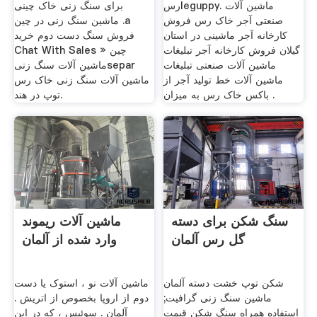
رسleguppy. ماشین آلات
برای سنگ زنی خاک چینی
صنعتی آجر خاک رس فروش
ماشین سنگ زنی در چین .a
کارخانه آجر ماشینی در استان
فروش سنگ دست دوم خرید
گیلان فروش کارخانه آجر تبلیغات
Chat With Sales » چین
ماشین آلات صنعتی تبلیغات
ماشین آلات سنگ زنیsepar
ماشین آلات خط تولید آجر از
ماشین آلات سنگ زنی خاک رس
باکس خاک رس به میزان .
توپ در هند.
سنگ شکن برای دسته
ماشین آلات ریموند
گل رس آلمان
وارد شده از آلمان
شکن توپ خشت دسته آلمان
ماشین آلات نو ، استوک یا دست
ماشین سنگ زنی گرافیت;
دوم از اروپا بخصوص از اتریش .
استفاده همراه سنگ شکن قیمت
آلمان . سوئیس ، که در اين