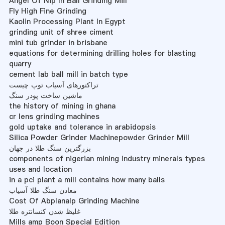
Angel Of Nip In Ball Grinding Mill
Fly High Fine Grinding
Kaolin Processing Plant In Egypt
grinding unit of shree ciment
mini tub grinder in brisbane
equations for determining drilling holes for blasting
quarry
cement lab ball mill in batch type
تراکتورهای آسیاب توپ چیست
ماشین ساخت پودر سنگ
the history of mining in ghana
cr lens grinding machines
gold uptake and tolerance in arabidopsis
Silica Powder Grinder Machinepowder Grinder Mill
بزرگترین سنگ طلا در جهان
components of nigerian mining industry minerals types
uses and location
in a pci plant a mill contains how many balls
معادن سنگ طلا آسیاب
Cost Of Abplanalp Grinding Machine
غلیظ شدن کنسانتره طلا
Mills amp Boon Special Edition