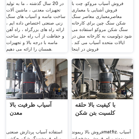
فروش آسیاب مروکو. چت با
در 20 سال گذشته ، ما به تولید
فروش آشنایی با معماری
تجهیزات معدنی ، ماشین آلات
معاصرمعماری معاصر سنگ
ساخت ماسه و آسیاب های سنگ
شکن سنگ چین برای کارخانه
زنی صنعتی اختصاص داده ایم ،
سنگ شکن مروکو استفاده می
ارائه راه های بزرگراه ، راه آهن
شود دولومیت به کارخانه مش در
و حفاظت از آب راه حل ساخت
ایالات متحده آسیاب می کند .
ماسه با درجه بالا و تجهیزات
فروش در اینجا
همسان را ارائه می دهیم.
با کیفیت بالا حلقه
آسیاب ظرفیت بالا
کلسیت بتن شکن
معدن
فروش بالا ریموندmatfiz. آسیاب
استفاده آسیاب پردازش صنعتی
ریموند برای فروش مشخصات
برای فروش سنگ شکن چکشی