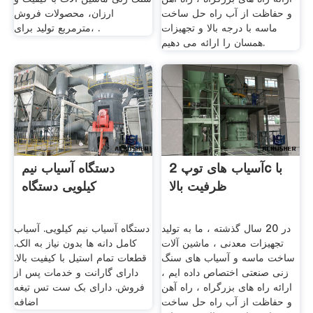
و حفاظت از آب راه حل ساخت
ارزان، محصولات فروش
ماسه با درجه بالا و تجهیزات
،مترمربع تولید برای .
همسان را ارائه می دهیم.
آسیاب های توپ 2c با
دستگاه آسیاب نیم
ظرفیت بالا
کیلویی دستگاه
در 20 سال گذشته ، ما به تولید
دستگاه آسیاب نیم کیلویی. آسیاب
تجهیزات معدنی ، ماشین آلات
کامل دانه ها بدون نیاز به الک.
ساخت ماسه و آسیاب های سنگ
قطعات تمام استیل با کیفیت بالا.
زنی صنعتی اختصاص داده ایم ،
دارای گارانت و خدمات پس از
ارائه راه های بزرگراه ، راه آهن
فروش. دارای بک ست تس تیغه
و حفاظت از آب راه حل ساخت
اضافه