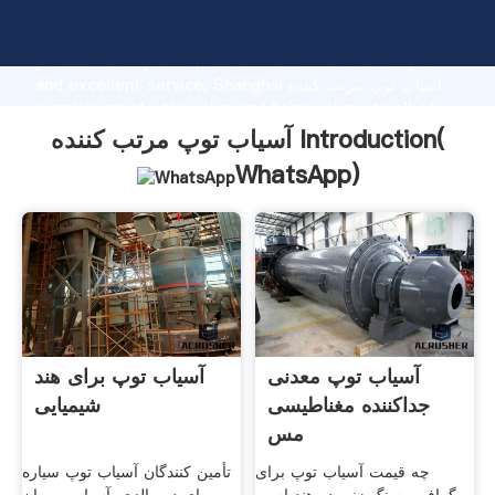
آسیاب توپ مرتب کننده manufacturer Grasping strong
production capability, advanced research strength
and excellent service, Shanghai آسیاب توپ مرتب کننده
supplier create the value and bring values to all of
customers.
آسیاب توپ مرتب کننده Introduction(
WhatsApp
)
آسیاب توپ معدنی
آسیاب توپ برای هند
جداکننده مغناطیسی
شیمیایی
مس
چه قیمت آسیاب توپ برای
تأمین کنندگان آسیاب توپ سیاره