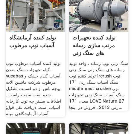
تولید کننده تجهیزات
تولید کننده آزمایشگاه
مرتب سازی رسانه
آسیاب توپ مرطوب
های سنگ زنی
سنگ زنی توپ رسانه . واحد تولید
تولید کننده آسیاب مرطوب توپ
رسانه های سنگ زنی سنگ زنی
گیاه تجهیزات سنگ معدن.
تولید کننده توپ ircrush توپ
yucebas آسیاب گندم خشک و
سنگ آسیاب سنگ زنی 171
مرطوب شرکت ماشین آلات
middle east crusherتوپ
یوجه باش از دو قسمت تشکیل
سنگ آسیاب سنگ زنی تجهیزات
شده است سمت راست .
معدن 171 LOVE Nature 27
اطلاعات بیشتر چه توپ کارخانه
مارس 2013 . فروش در اینجا
آسیاب است. دریافت نقل قول;
آسیاب آزمایشگاهی میله