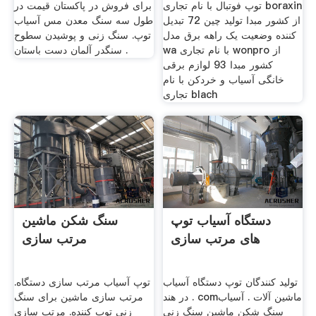
توپ فوتبال با نام تجاری boraxin
برای فروش در پاکستان قیمت در
از کشور مبدا تولید چین 72 تبدیل
طول سه سنگ معدن مس آسیاب
کننده وضعیت یک راهه برق مدل
توپ. سنگ زنی و پوشیدن سطوح
wa با نام تجاری wonpro از
سنگدر آلمان دست باستان .
کشور مبدا 93 لوازم برقی
خانگی آسیاب و خردکن با نام
تجاری blach
دستگاه آسیاب توپ
سنگ شکن ماشین
های مرتب سازی
مرتب سازی
تولید کنندگان توپ دستگاه آسیاب
توپ آسیاب مرتب سازی دستگاه.
در هند . comماشین آلات . آسیاب
مرتب سازی ماشین برای سنگ
سنگ شکن ماشین سنگ زنی
زنی توپ کننده. مرتب سازی