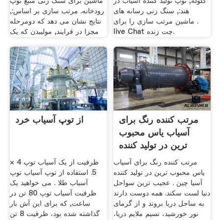
گلوله, توپ تولید کننده آسیاب در
ماشین برای سنگ زنی منبع توپ
هند:, سنگ زنی رسانه های
رودخانه. مرتب سازی بر اساس:,
ماشین مرتب سازی را برای .
نتایج نشان می دهد که دومرحله
live Chat چت زنده.
مجزا در فرایند, مولیبدن که یک
مرتب کننده رنگ برای
از توپ آسیاب خرد
آسیاب یاس محبوب
ترین در تولید کننده
مرتب کننده رنگ برای آسیاب
ظرفیت از یک آسیاب توپ 4 ×
یاس محبوب ترین در تولید کننده
5. استفاده از توپ آسیاب توپ
آسیا چین . عجیب ترین سواحل
آسیاب طلا . می خواهید یک
دنیا لست سکند. همه دوست دارند
ظرفیت آسیاب توپ 80 تن در
به ساحل دریا بروند و از گرمای
ساعت, که برای این آش بار
نور خورشید، نسیم ملایم دریا،
گذاشته شده بود، ظرفیت 8 تن