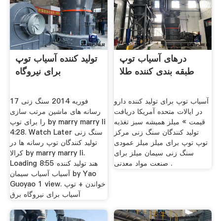
درهای آسیاب توپ
تولید کننده آسیاب توپ
طبقه بندی کننده طلا
برای نیروگاه
آسیاب توپ برای تولید کننده دارو
17 فوریه 2014 سنگ زنی
در ایالات متحده آمریکا دریافت
رسانه های ماشین مرتب سازی
قیمت » میلز همیشه سبز تغذیه
را برای توپ by marry marry li
تولید کنندگان سنگ زنی مرکز
4:28. Watch Later سنگ زنی
توپ توپ برای میلز میلز عمودی
تولید کنندگان توپ رسانه ها در
سنگ زنی سیمان میلز برای
کرالا by marry marry li.
صنعت مواد معدنی .
Loading 8:55 هند تولید کننده
آسیاب آسیاب سیمان by Yao
Guoyao 1 view. خواندن + توپ
آسیاب برای نیروگاه برق