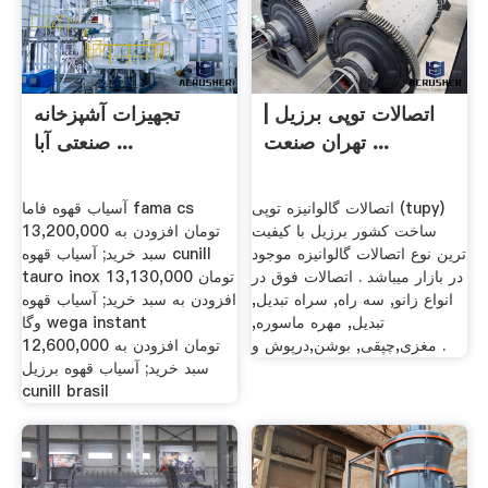
اتصالات توپی برزیل |
تجهیزات آشپزخانه
تهران صنعت ...
صنعتی آبا ...
اتصالات گالوانیزه توپی (tupy)
آسیاب قهوه فاما fama cs
ساخت کشور برزیل با کیفیت
13,200,000 تومان افزودن به
ترین نوع اتصالات گالوانیزه موجود
سبد خرید; آسیاب قهوه cunill
در بازار میباشد . اتصالات فوق در
tauro inox 13,130,000 تومان
انواع زانو, سه راه, سراه تبدیل,
افزودن به سبد خرید; آسیاب قهوه
تبدیل, مهره ماسوره,
وگا wega instant
مغزی,چپقی, بوشن,درپوش و .
12,600,000 تومان افزودن به
سبد خرید; آسیاب قهوه برزیل
cunill brasil