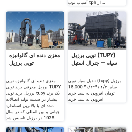
آسیاب توپ tph از ...
توپی برزیل (TUPY)
مغزی دنده ای گالوانیزه
سیاه – جنرال استیل
توپی برزیل
تبدیل سیاه توپی (tupy) برزیل
مغزی دنده ای گالوانیزه توپی
سایز ۱.۱/۴"*۱/۲" 16,000
برزیل معرفی برند توپی TUPY
تومان افزودن به سبد خرید
برزیل. برند توپی tupy یک برند
افزودن به سبد خرید
پیشتاز در ضمینه تولید اتصالات
دنده ای با بالاترین استاندارد
جهانی و بین المللی که در سال
1938 در برزیل تاسیس شد.