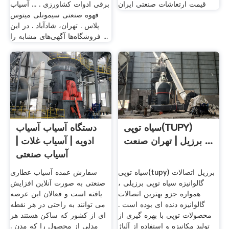
قیمت ارتعاشات صنعتی ایران
برقی ادوات کشاورزی . ... آسیاب
قهوه صنعتی سیمونلی میتوس
پلاس . تهران، شادآباد . در این
فروشگاه‌ها آگهی‌های مشابه را ...
سیاه توپی(TUPY)
دستگاه آسیاب آسیاب
برزیل | تهران صنعت ...
ادویه | آسیاب غلات |
آسیاب صنعتی
سیاه توپی(tupy) برزیل اتصالات
سفارش عمده آسیاب عطاری
گالوانیزه سیاه توپی برزیلی ،
صنعتی به صورت آنلاین افزایش
همواره جزو بهترین اتصالات
یافته است و فعالان این عرصه
گالوانیزه دنده ای بوده است .
می توانند به راحتی در هر نقطه
محصولات توپی با بهره گیری از
ای از کشور که ساکن هستند هر
تولید مکانیزه و استفاده از آلیاژ
مدلی از محصول را که مدن .