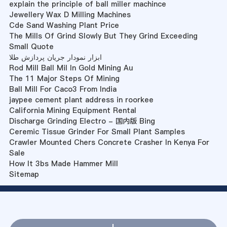
explain the principle of ball miller machince
Jewellery Wax D Milling Machines
Cde Sand Washing Plant Price
The Mills Of Grind Slowly But They Grind Exceeding
Small Quote
ابزار نمودار جریان پردازش طلا
Rod Mill Ball Mil In Gold Mining Au
The 11 Major Steps Of Mining
Ball Mill For Caco3 From India
jaypee cement plant address in roorkee
California Mining Equipment Rental
Discharge Grinding Electro - 国内版 Bing
Ceremic Tissue Grinder For Small Plant Samples
Crawler Mounted Chers Concrete Crasher In Kenya For
Sale
How It 3bs Made Hammer Mill
Sitemap