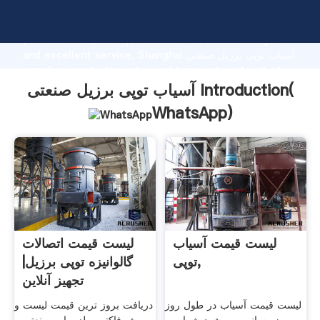
آسیاب توپی برزیل صنعتی manufacturer Grasping strong
production capability, advanced research strength
and excellent service, Shanghai آسیاب توپی برزیل صنعتی
supplier create the value and bring values to all of
customers.
آسیاب توپی برزیل صنعتی Introduction(
WhatsApp
)
لیست قیمت آسیاب
لیست قیمت اتصالات
توپی,
گالوانیزه توپی برزیل|
تجهیز آنلاین
لیست قیمت آسیاب در طول روز
دریافت بروز ترین قیمت لیست و