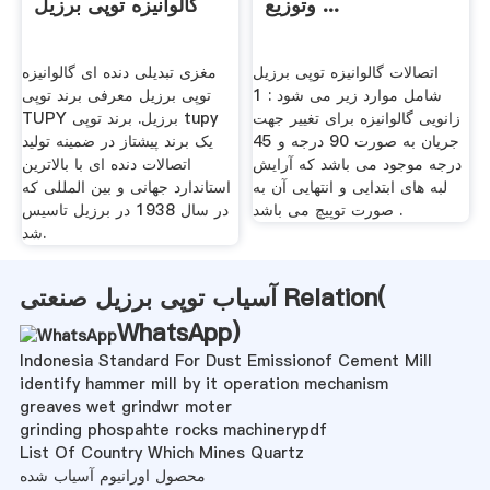
وتوزیع ...
گالوانیزه توپی برزیل
اتصالات گالوانیزه توپی برزیل
مغزی تبدیلی دنده ای گالوانیزه
شامل موارد زیر می شود : 1
توپی برزیل معرفی برند توپی
زانویی گالوانیزه برای تغییر جهت
TUPY برزیل. برند توپی tupy
جریان به صورت 90 درجه و 45
یک برند پیشتاز در ضمینه تولید
درجه موجود می باشد که آرایش
اتصالات دنده ای با بالاترین
لبه های ابتدایی و انتهایی آن به
استاندارد جهانی و بین المللی که
صورت توپیچ می باشد .
در سال 1938 در برزیل تاسیس
شد.
آسیاب توپی برزیل صنعتی Relation(
WhatsApp
)
Indonesia Standard For Dust Emissionof Cement Mill
identify hammer mill by it operation mechanism
greaves wet grindwr moter
grinding phospahte rocks machinerypdf
List Of Country Which Mines Quartz
محصول اورانیوم آسیاب شده