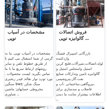
فروش اتصالات
مشخصات در آسیاب
گالوانیزه توپی ...
توپی
بازرگانی اسپیرال فیتینگ
مشخصات در آسیاب توپی. ما به
واردکننده
گرمی از شما استقبال می کنیم تا
لوله،اتصالات،شیرآلات،فلنچ کربن
از طریق خطوط تلفن و سایر
استیل واستنلس استیل و
روشهای ارتباط سریع ما با ما
گالوانیزه تامین وتدارکات صنایع
تماس بگیرید. لیست محصولات .
نفت،گاز،پتروشیمی
نورد توپ; نوار نقاله; فیدر زنجیری
،نیروگاهی،ساختمانی ،آب و
سنگین bwz; سنگ شکن
فاضلاب و سدسازی برای
مخروطی حسابهای; ماشین
اطلاعات بیشتراز سایت ما دیدن
شناوری ...
...