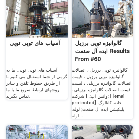
گالوانیزه توپی برزیل
آسیاب های توپی توپی
ایده آل صنعت Results
From #60
گالوانیزه توپی برزیل ، اتصالات
آسیاب های توپی توپی. ما به
گالوانیزه توپی برزیل ، قیمت
گرمی از شما استقبال می کنیم تا
اتصالات گالوانیزه برزیلی ، لیست
از طریق خطوط تلفن و سایر
قیمت اتصالات گالوانیزه برزیلی .
روشهای ارتباط سریع ما با ما
واتس اپ:, | شرکت: | [email
تماس بگیرید.
protected] خانه. کاتالوگ;
اپلیکیشن ایده آل صنعت; لوله.
لوله ...