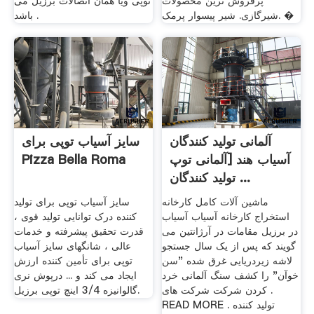
پرفروش ترین محصولات
توپی ویا همان اتصالات برزیل می
شیرگازی. شیر پیسوار پرمک. �
باشد .
آلمانی تولید کنندگان
سایز آسیاب توپی برای
آسیاب هند [آلمانی توپ
Pizza Bella Roma
تولید کنندگان ...
ماشین آلات کامل کارخانه
سایز آسیاب توپی برای تولید
استخراج کارخانه آسیاب آسیاب
کننده درک توانایی تولید قوی ،
در برزیل مقامات در آرژانتین می
قدرت تحقیق پیشرفته و خدمات
گویند که پس از یک سال جستجو
عالی ، شانگهای سایز آسیاب
لاشه زیردریایی غرق شده "سن
توپی برای تأمین کننده ارزش
خوآن" را کشف سنگ آلمانی خرد
ایجاد می کند و ... درپوش نری
کردن شرکت شرکت های .
گالوانیزه 3/4 اینچ توپی برزیل.
READ MORE . تولید کننده