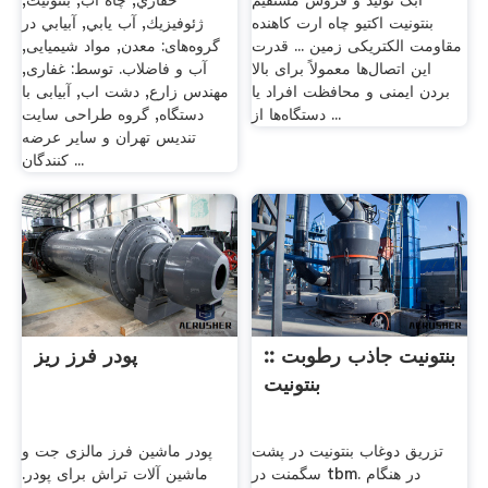
ابک تولید و فروش مستقیم
حفاري, چاه آب, بنتونيت,
بنتونیت اکتیو چاه ارت کاهنده
ژئوفيزيك, آب يابي, آبيابي در
مقاومت الکتریکی زمین ... قدرت
گروه‌های: معدن, مواد شیمیایی,
این اتصال‌ها معمولاً برای بالا
آب و فاضلاب. توسط: غفاری,
بردن ایمنی و محافظت افراد یا
مهندس زارع, دشت اب, آبیابی با
دستگاه‌ها از ...
دستگاه, گروه طراحی سایت
تندیس تهران و سایر عرضه
کنندگان ...
بنتونیت جاذب رطوبت ::
پودر فرز ریز
بنتونیت
تزریق دوغاب بنتونیت در پشت
پودر ماشین فرز مالزی جت و
سگمنت در tbm. در هنگام
ماشین آلات تراش برای پودر.