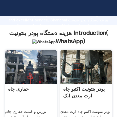
هزینه دستگاه پودر بنتونیت manufacturer Grasping strong
production capability, advanced research strength
and excellent service, Shanghai هزینه دستگاه پودر بنتونیت
supplier create the value and bring values to all of
customers.
هزینه دستگاه پودر بنتونیت Introduction(
WhatsApp
)
پودر بنتونیت اکتیو چاه
حفاری چاه
ارت معدن ابک
پودر بنتونیت اکتیو چاه ارت معدن
بورس و قیمت حفاري چاه,