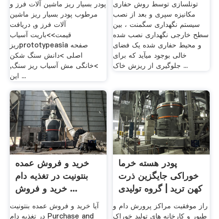
تونلسازی توسط روش حفاری
پودر بسیار ریز ماشین آلات فرز و
مکانیزه سپری و بعد از نصب
مرطوب پودر بسیار ریز ماشین
سیستم نگهداری سگمنت ، بین
آلات فرز و, دریافت
سطح خارجی نگهداری نصب شده
قیمت>>باریت آسیاب
و محیط حفاری شده یک فضای
ریزprototypeasia صفحه
خالی بوجود میآید که برای
اصلی >دانش سنگ شکن
جلوگیری از ریزش خاک ...
>خانگی مش آسیاب ریز سنگ,
این ...
پودر هسته خرما
خرید و فروش عمده
خوراکی جایگزین ذرت
بنتونیت در تغذیه دام
کهن ترید | گروه تولیدی
خرید و فروش ...
...
راز موفقیت مراکز پرورش دام و
آیا خرید و فروش عمده بنتونیت
طیور و کارخانه های تولید خوراک
در تغذیه دام Purchase and