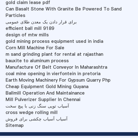
gold claim lease pdf
Can Basalt Stone With Granite Be Powered To Sand
Particles
برای قرار دادن یک معدن طلای عمومی
efficient ball mill 9189
design of mtw mills
gold mining process equipment used in india
Corn Mill Machine For Sale
m sand grinding plant for rental at rajasthan
bauxite to aluminum process
Manufacture Of Belt Conveyor In Maharashtra
coal mine opening in vierfontein in pretoria
Earth Moving Machinery For Gypsum Quarry Php
Cheap Equipment Gold Mining Guyana
Ballmill Operation And Maintainance
Mill Pulverizer Supplier In Chennai
آسیاب توپی سنگ زنی با پیچ سخت
cross wedge rolling mill
آسیاب آسیاب چکشی برای فروش
Sitemap