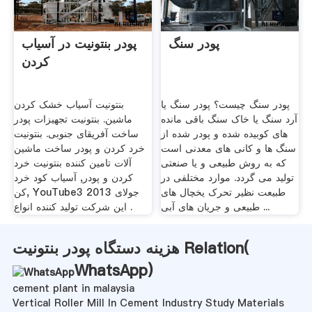
پودر سنگ
پودر بنتونیت در آسیاب
کردن
پودر سنگ چیست؟ پودر سنگ یا
بنتونیت آسیاب خشک کردن
آرد سنگ یا خاک سنگ باقی مانده
ماشین. بنتونیت تجهیزات پودر
های کوبیده شده و پودر شده از
ساخت آفریقای جنوبی. بنتونیت
سنگ ها و کانی های معدنی است
خرد کردن و پودر ساخت ماشین
که به روش طبیعی و یا صنعتی
آلات تامین کننده بنتونیت خرد
تولید می گردد. موارد مختلفی در
کردن و پودر, آسیاب کود خرد
طبیعت نظیر تحرک یخچال های
کن, YouTube3 جولای 2013
طبیعی و جریان های آبی ...
این شرکت تولید کننده انواع .
هزینه دستگاه پودر بنتونیت Relation(
WhatsApp
)
cement plant in malaysia
Vertical Roller Mill In Cement Industry Study Materials