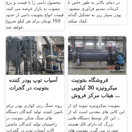
در دمای بالاتر به طور خاص با
محصول دامی را با قیمت و نرخ
کربنات سدیم فرآوری می­شود.
مصوب به بازار عرضه می کنند.
پودر بسیار ریز به تشکیل گندله
قیمت انواع بنتونیت دامی از حدود
کمک می­کند.
150 تومان برای هر کیلو شروع
خواهد شد.
فروشگاه بنتونیت
آسیاب توپ پودر کننده
میکرونیزه 30 کیلویی
بنتونیت در گجرات
هیتاب مرکز فروش ...
بنتونیت میکرونیزه نمونه ای از
روند سنگ زنی کوارتز پودر برای
این کانی های معدنی است که از
تامین کننده. تولید کنندگان دستگاه
... این کار توسط دستگاه هایی
های سنگ شکن بنتونیت در
بزرگ که دارای الک هستند
راجستان تولید کنندگان ماشین
صورت می گیرد. بنتونیت های
آلات آسیاب توپ در گجرات.