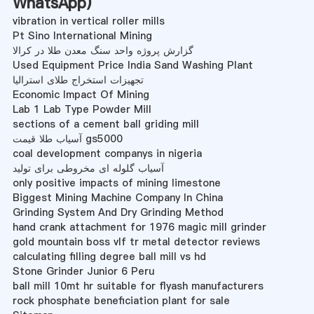
WhatsApp
)
vibration in vertical roller mills
Pt Sino International Mining
گزارش پروژه واحد سنگ معدن طلا در کرالا
Used Equipment Price India Sand Washing Plant
تجهیزات استخراج طلای استرالیا
Economic Impact Of Mining
Lab 1 Lab Type Powder Mill
sections of a cement ball griding mill
آسیاب طلا قیمت gs5000
coal development companys in nigeria
آسیاب گلوله ای مخروطی برای تولید
only positive impacts of mining limestone
Biggest Mining Machine Company In China
Grinding System And Dry Grinding Method
hand crank attachment for 1976 magic mill grinder
gold mountain boss vlf tr metal detector reviews
calculating filling degree ball mill vs hd
Stone Grinder Junior 6 Peru
ball mill 10mt hr suitable for flyash manufacturers
rock phosphate beneficiation plant for sale