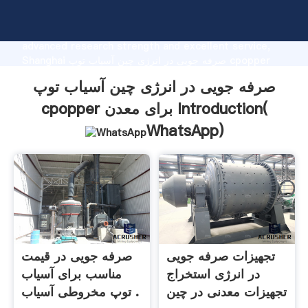
صرفه جویی در انرژی چین آسیاب توپ cpopper برای معدن
manufacturer Grasping strong production capability,
advanced research strength and excellent service,
Shanghai صرفه جویی در انرژی چین آسیاب توپ cpopper
برای معدن supplier create the value and bring values
صرفه جویی در انرژی چین آسیاب توپ
to all of customers.
cpopper برای معدن Introduction(
WhatsApp
)
تجهیزات صرفه جویی
صرفه جویی در قیمت
در انرژی استخراج
مناسب برای آسیاب
تجهیزات معدنی در چین
توپ مخروطی آسیاب .