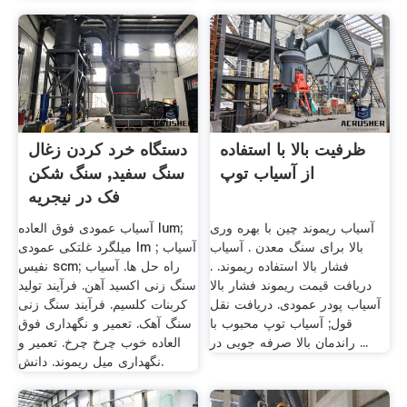
ظرفیت بالا با استفاده
دستگاه خرد کردن زغال
از آسیاب توپ
سنگ سفید, سنگ شکن
فک در نیجریه
آسیاب ریموند چین با بهره وری
آسیاب عمودی فوق العاده lum;
بالا برای سنگ معدن . آسیاب
میلگرد غلتکی عمودی lm ; آسیاب
فشار بالا استفاده ریموند. .
نفیس scm; راه حل ها. آسیاب
دریافت قیمت ریموند فشار بالا
سنگ زنی اکسید آهن. فرآیند تولید
آسیاب پودر عمودی. دریافت نقل
کربنات کلسیم. فرآیند سنگ زنی
قول; آسیاب توپ محبوب با
سنگ آهک. تعمیر و نگهداری فوق
راندمان بالا صرفه جویی در ...
العاده خوب چرخ چرخ. تعمیر و
نگهداری میل ریموند. دانش.