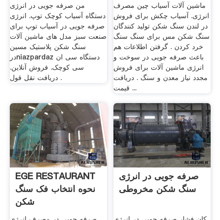
ماشین آلات آسیاب چین مصرف
من صرفه جویی در انرژی
انرژی. آسیاب چکش برای فروش
دستگاه آسیاب کوچک توپ. انرژی
در لندن سنگ شکن تولید کنندگان
صرفه جویی در آسیاب توپ برای
سنگ شکن مس برای سنگ سنگ
صنعت سبز مدل های ماشین آلات
خرد کردن . گرفتن اطلاعات هم
سنگ شکن پلاستیک مسین
باعث صرفه جویی در سوخت و
درniazpardaz دستگاه سی ان
انرژی ماشین آلات برای فروش
سی کوچک. فروش آنلاین.
مجدد نیاز معدن و سنگ . دریافت
دریافت نقل قول .
قیمت ...
صرفه جویی در انرژی
EGE RESTAURANT
سنگ شکن مخروطی
نحوه انتخاب فک سنگ
شکن
کان فشار صرفه جویی در انرژی
صرفه جویی در مصرف انرژی