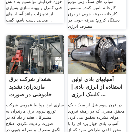
آسیاب های سنگ زنی توپ;
حوزه خردایش توانستیم به دانش
کارخانه تامین کننده مستقیم
فنی کنترل و بهینه سازی بسیاری
کارخانه صرفه جویی در برق
از تجهیزات مانند آسیاب‌های
دستگاه کروم; صرفه جویی در
معدنی دست یابیم، گفت ...
مصرف انرژی
آسیابهای بادی اولین
هشدار شرکت برق
استفاده از انرژی بادی |
مازندران؛ تشدید
کلینیک انرژی ...
خاموشی در صورت
عدم .
در قرن سوم قبل از میلاد ، یک
ساری ایرنا روابط عمومی شرکت
محقق مصری که در زمینه نیروی
توزیع نیروی برق مازندران به
هوای فشرده تحقیق می کرد،
مشترکان هشدار داد که در
آسیاب بادی چهار پره ای را با
صورت رعایت نکردن اصلاح
محور افقی طراحی نمود که از
الگوی مصرف و صرفه جویی در