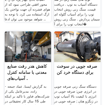
دستگاه آسیاب به توپ . دریافت
محور افقی طراحی نمود که از
قیمت. سنگ زنی روش انتخاب
هوای فشرده آن جهت نواختن یک
توپ را برای آسیاب گلوله ای
ارگ استفاده می کرد. با توجه به
سیمان پردازش . سنگ زنی روش
شواهد موجود می توان ادعا ...
انتخاب توپ را برای آ�
صرفه جویی در سوخت
کاهش هدر رفت صنایع
برای دستگاه خرد کن
معدنی با سامانه کنترل
آسیاب‌های .
دستگاه سنگ زنی صرفه جویی
· به گزارش ایسنا، عماد جمعه
در انرژی چین; صرفه جویی در
زاده، مدیرعامل یکی از
انرژی با کیفیت بالا آسیاب توپ
شرکت‌های فناور با تاکید بر اینکه
در ژنگژو هنان ; صرفه جویی در
طی 15 سال کار تحقیقاتی در