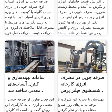
با افزایش قیمت حاملهای انرژی
صرفه جویی در انرژی آسیاب
و نگرش به آینده و محیط زیست
اوج. صرفه جویی در انرژی
ضرورت صرفه جویی در مصرف
آسیاب گلوله با کیفیت بالا و بهره
انرژی روز به روز افزایش میابد
وری انرژی آسیاب توپ با توجه
یکی از بهترین راه ها کنترل
به رشد نگرانی های مرتبط با
هوشمند مصرف انرژی و کاهش
مصرف قابل ملاحظه ی انرژی در
آن در نبود شما در خانه میباشد.
. دریافت قیمت. دریافت نقل قول
صرفه جویی در مصرف
سامانه بهینه‌سازی و
انرژی کارخانه
کنترل آسیاب‌های
شستشوی فیلتر پرس .
معدنی ساخته شد .
مهندسان با تجربه این شرکت با
· این فعال فناور، از صرفه جویی
توجه به نیازهای روز صنایع
معدنی و ارزی با به کارگیری این
مختلف و با در نظر گرفتن
روش گفت و ادامه داد: کارکرد