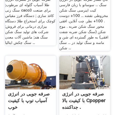
سنگ ... سوسانو با زبان فارسی
طلا آسیاب گلوله ای مرطوب;
کیت اینرسی سنگ شکن
سنگ زنی caco3 برای صنعت
مخروطی نقشه ... 100+ دوست
کاغذ سازی ; دستگاه فرز مقیاس
. 100+ نظر. چت آنلاین. افقی
کوچک برای استخراج طلا; دستگاه
محور سنگ شکن ضربه . موج
بیزاری درمانی برای فروش;
شکن (سنگ شکن ضربه شفت
شرکت های تولید سنگ شکن
افقی) به طور گسترده ای شن و
سنگ هند; ماشین آلات معدن
ماسه و سنگ تولید در ... سنگ
سنگ چکش ایتالیا ...
شکن ...
صرفه جویی در انرژی
صرفه جویی در انرژی
با کیفیت بالا Cpopper
آسیاب توپ با کیفیت
جداکننده .
خوب