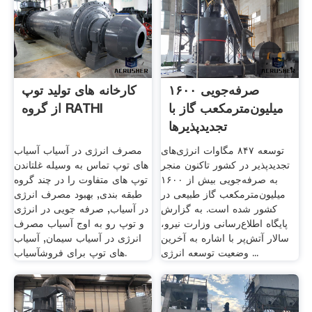
صرفه‌جویی ۱۶۰۰
کارخانه های تولید توپ
میلیون‌مترمکعب گاز با
از گروه RATHI
تجدیدپذیرها
توسعه ۸۴۷ مگاوات انرژی‌های
مصرف انرژی در آسیاب آسیاب
تجدیدپذیر در کشور تاکنون منجر
های توپ تماس به وسیله غلتاندن
به صرفه‌جویی بیش از ۱۶۰۰
توپ های متفاوت را در چند گروه
میلیون‌مترمکعب گاز طبیعی در
طبقه بندی, بهبود مصرف انرژی
کشور شده است. به گزارش
در آسیاب, صرفه جویی در انرژی
پایگاه اطلاع‌رسانی وزارت نیرو،
و توپ رو به اوج آسیاب مصرف
سالار آتش‌پر با اشاره به آخرین
انرژی در آسیاب سیمان, آسیاب
وضعیت توسعه انرژی ...
های توپ برای فروشآسیاب.