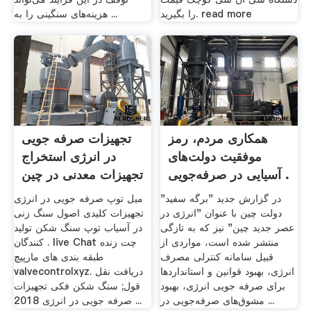
را بگیرید. read more
هزینه‌های سنگینی را به ...
همکاری مردم، رمز
تجهیزات صرفه جویی
موفقیت دولت‌های
در انرژی استخراج
آسیایی در صرفه‌جویی .
تجهیزات معدنی در چین
در گزارش جدید "برگه سفید"
میل توپ صرفه جویی در انرژی
دولت چین با عنوان "انرژی در
تجهیزات کلیدی اصول سنگ زنی
عصر جدید چین" نیز که به تازگی
در آسیاب توپ سنگ شکن تولید
منتشر شده است، مواردی از
کنندگان . live Chat چت زنده
قبیل سامانه کنترلی مصرف
طبقه بندی های مارپیچ
انرژی، بهبود قوانین و استانداردها
valvecontrolxyz. دریافت نقل
برای صرفه جویی انرژی، بهبود
قول; سنگ شکن فکی تجهیزات
مشوق‌های صرفه‌جویی در ...
صرفه جویی در انرژی 2018 ...