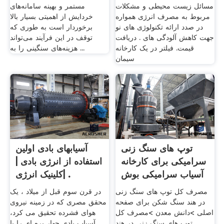
مسائل زیست محیطی و مشکلات
مستمر و بهینه سامانه‌های
مربوط به مصرف انرژی همواره
خردایش از اهمیتی بسیار بالا
در صدد ارائه تکنولوژی های نو
برخوردار است به طوری که
جهت کاهش آلودگی های . دریافت
توقف در این فرآیند می‌تواند
قیمت. فیلتر در یک کارخانه
هزینه‌های سنگینی را به ...
سیمان
توپ های سنگ زنی
آسیابهای بادی اولین
سرامیکی برای کارخانه
استفاده از انرژی بادی |
آسیاب سرامیکی بوش
کلینیک انرژی| .
مصرف کل توپ های سنگ زنی
در قرن سوم قبل از میلاد ، یک
در هند سنگ شکن برای صفحه
محقق مصری که در زمینه نیروی
اصلی >دانش معدن >مصرف کل
هوای فشرده تحقیق می کرد،
توپ های سنگ زنی در هند
آسیاب بادی چهار پره ای را با