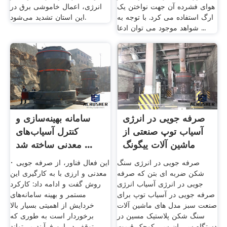
هوای فشرده آن جهت نواختن یک
انرژی، اعمال خاموشی برق در
ارگ استفاده می کرد. با توجه به
این استان تشدید می‌شود.
شواهد موجود می توان ادعا ...
صرفه جویی در انرژی
سامانه بهینه‌سازی و
آسیاب توپ صنعتی از
کنترل آسیاب‌های
ماشین آلات ییگونگ
معدنی ساخته شد ...
صرفه جویی در انرژی سنگ
· این فعال فناور، از صرفه جویی
شکن ضربه ای بتن که صرفه
معدنی و ارزی با به کارگیری این
جویی در انرژی آسیاب انرژی
روش گفت و ادامه داد: کارکرد
صرفه جویی در آسیاب توپ برای
مستمر و بهینه سامانه‌های
صنعت سبز مدل های ماشین آلات
خردایش از اهمیتی بسیار بالا
سنگ شکن پلاستیک مسین در
برخوردار است به طوری که
دستگاه سی ان سی کوچک قیمت
توقف در این فرآیند می‌تواند