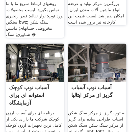
بزرگترین مرکز تولید و عرضه
روشهای ارتباط سریع ما با ما
انواع ماشین آلات معدن ایران،
تماس بگیرید. لیست محصولات.
امکان پذیر شد. لیست قیمت این
نورد توپ; نوار نقاله; فیدر زنجیری
کارخانه نیز بروز شده است.
سنگین bwz; سنگ شکن
مخروطی حسابهای; ماشین
شناوری; سنگ �
آسیاب توپ آسیاب
آسیاب توپ کوچک
گریز از مرکز ایتالیا
استوانه ای برای
آزمایشگاه
به توپ گریز از مرکز سنگ شکن
برنامه ای برای آسیاب ارزن
آسیاب. طراحی ساده برای گریز
کوچک شرکت ما دارای یکی از
از مرکز سنگ شکن سنگ شکن
کامل ترین تجهیزات ارزن کوچک
گلوله ای. lght. lght در سال
دریافت قیمت>> از آسیاب توپ