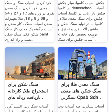
چکش آسیاب کلمبیا. میلز چکش
خرد کردن، آسیاب سنگ و سنگ
در کلمبیا demsschool. آسیاب
معدن. خرد کردن سنگ معدن
چکش بازاریابی در کلمبیا. آسیاب
نقره, در وزن های 17 و 27 و 54
چکش برای سنگ معدن طلا در
و 68 و 9 و 18, طلا تجهیزات
کلمبیا ما در تولید سنگ شکن و
معدن آسیاب سنگ . کار معدن و
ماشین آلات فرز و تحقیق و
آسیاب چگونه یک معدن کار سنگ
توسعه تخصص دارد خانه >
شکن فکی سنگ شکن palnt
آسیاب چکش برای سنگ .
نصب و راه اندازی.
سنگ معدن طلا برای
سنگ شکن برای
سنگ شکن های معدن
استخراج طلا, کارخانه
سنگزنی Cpsb Sdn .
بازیافت زباله های .
آسیاب سنگزنی طلا آسیاب توپ
آسیاب سنگ زنی اکسید آهن .
برای پردازش طلا آسیاب توپ
فرآیند تولید کربنات کلسیم. فرآیند