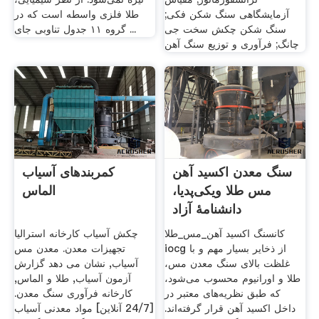
آزمایشگاهی سنگ شکن فکی;
طلا فلزی واسطه است که در
سنگ شکن چکش سخت جی
گروه ۱۱ جدول تناوبی جای ...
چانگ; فرآوری و توزیع سنگ آهن
سنگ معدن اکسید آهن
کمربندهای آسیاب
مس طلا ویکی‌پدیا،
الماس
دانشنامهٔ آزاد
کانسنگ اکسید آهن_مس_طلا
چکش آسیاب کارخانه استرالیا
iocg از ذخایر بسیار مهم و با
تجهیزات معدن. معدن مس
غلظت بالای سنگ معدن مس،
آسیاب, نشان می دهد گزارش
طلا و اورانیوم محسوب می‌شود،
آزمون آسیاب, طلا و الماس,
که طبق نظریه‌های معتبر در
کارخانه فرآوری سنگ معدن.
داخل اکسید آهن قرار گرفته‌اند.
[24/7 آنلاین] مواد معدنی آسیاب