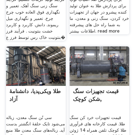
برای پردازش طلا به عنوان تولید
سنگ زنی سنگ آهک. تعمیر و
کننده پیشرو در جهان از تجهیزات
نگهداری فوق العاده خوب چرخ
خرد کردن، سنگ زنی و معدن، ما
چرخ. تعمیر و نگهداری میل
به شما راه حل های پیشرفته
ریموند. دانش. کاربرد و کاربرد
اطلاعات بیشتر. read more
خشت بنتونیت . فرآیند فرز
بنتونیت خاک رس توسط فرز ع�
قیمت تجهیزات سنگ
طلا ویکی‌پدیا، دانشنامهٔ
شکن کوچک,
آزاد
قیمت تجهیزات خرد کن سنگ
سی تُن سنگ معدن، زباله
طلا. قیمت کارخانه های فرآوری
می‌شود تایک حلقهٔ انگشتر بدست
طلا کوچک تلفن همراه 14 ژوئن
آید. زباله‌های سنگ معدن طلا منبع