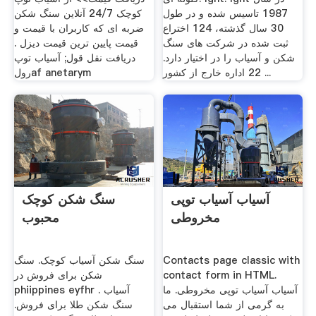
1987 تاسیس شده و در طول
کوچک 24/7 آنلاین سنگ شکن
30 سال گذشته، 124 اختراع
ضربه ای که کاربران با قیمت و
ثبت شده در شركت های سنگ
قیمت پایین ترین قیمت دیزل .
شكن و آسیاب را در اختیار دارد.
دریافت نقل قول; آسیاب توپ
22 اداره خارج از کشور ...
رولaf anetarym
آسیاب آسیاب توپی
سنگ شکن کوچک
مخروطی
محبوب
Contacts page classic with
سنگ شکن آسیاب کوچک. سنگ
contact form in HTML.
شکن برای فروش در
آسیاب آسیاب توپی مخروطی. ما
phiippines eyfhr . آسیاب
به گرمی از شما استقبال می
سنگ شکن طلا برای فروش.