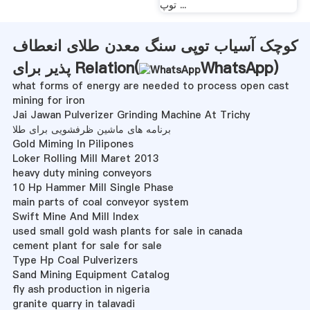
توپ ...
کوچک آسیاب توپی سنگ معدن طلای انعطاف
)
WhatsApp
پذیر برای Relation(
what forms of energy are needed to process open cast
mining for iron
Jai Jawan Pulverizer Grinding Machine At Trichy
برنامه های ماشین ظرفشویی برای طلا
Gold Miming In Pilipones
Loker Rolling Mill Maret 2013
heavy duty mining conveyors
10 Hp Hammer Mill Single Phase
main parts of coal conveyor system
Swift Mine And Mill Index
used small gold wash plants for sale in canada
cement plant for sale for sale
Type Hp Coal Pulverizers
Sand Mining Equipment Catalog
fly ash production in nigeria
granite quarry in talavadi