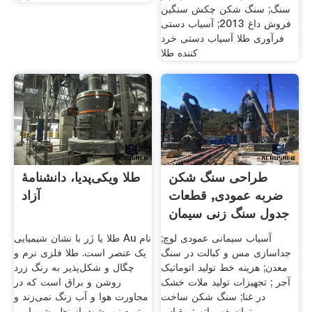
سنگ; سنگ شکن چکش سنگین
فروش داغ 2013; آسیاب دستی
فرآوری طلا آسیاب دستی خرد
کننده طلا
طراحی سنگ شکن
طلا ویکی‌پدیا، دانشنامهٔ
ضربه عمودی, قطعات
آزاد
جدول سنگ زنی سیمان
آسیاب سیمانی عمودی لوچ;
طلا یا زَر با نشان شیمیایی Au نام
جداسازی مس و کبالت در سنگ
یک عنصر است. طلا فلزی نرم و
معدن; هزینه خط تولید اتوماتیک
چگال و شکل‌پذیر به رنگ زرد
آجر ; تجهیزات تولید ملات خشک
روشن و براق است که در
در غنا; سنگ شکن ساخت
مجاورت هوا و آب زنگ نمی‌زند و
ترانسفورماتور; مقیاس
تیره نمی‌شود. از نظر شیمیایی،