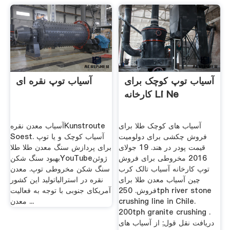
آسیاب توپ کوچک برای
آسیاب توپ نقره ای
کارخانه Li Ne
آسیاب های کوچک طلا برای
آسیاب معدن نقرهKunstroute
فروش چکشی برای دولومیت
Soest. آسیاب کوچک و یا توپ
قیمت پودر در هند. 19 جولای
برای پردازش سنگ معدن طلا طلا
2016 مخروطی برای فروش
بهبود سنگ شکنYouTubeژوئن
توپ کارخانه آسیاب تالک کرب
سنگ شکن مخروطی توپ. معدن
چین آسیاب معدن طلا برای
نقره در استرالیاتولید این کشور
فروش. 250tph river stone
آمریکای جنوبی با توجه به فعالیت
crushing line in Chile.
معدن ...
200tph granite crushing .
دریافت نقل قول; از آسیاب های