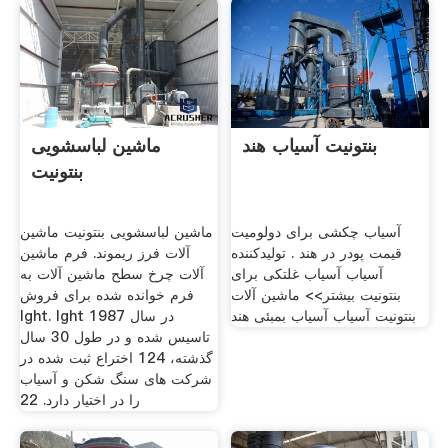
بنتونیت آسیاب هند
ماشین لباسشویی
بنتونیت
آسیاب چکشی برای دولومیت
ماشین لباسشویی بنتونیت ماشین
قیمت پودر در هند . تولیدکننده
آلات فرز ریموند. فرم ماشین
آسیاب آسیاب غلتکی برای
آلات چرخ سطح ماشین آلات به
بنتونیت بیشتر>> ماشین آلات
فرم خوانده شده برای فروش
بنتونیت آسیاب آسیاب بمبئی هند
lght. lght در سال 1987
تاسیس شده و در طول 30 سال
گذشته، 124 اختراع ثبت شده در
شركت های سنگ شكن و آسیاب
را در اختیار دارد. 22