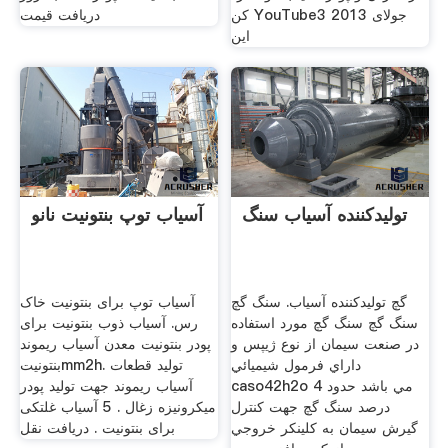
کن YouTube3 جولای 2013
دریافت قیمت
این
تولیدکننده آسیاب سنگ
آسیاب توپ بنتونیت نانو
گچ تولیدکننده آسیاب. سنگ گچ
آسیاب توپ برای بنتونیت خاک
سنگ گچ سنگ گچ مورد استفاده
رس. آسیاب ذوب بنتونیت برای
در صنعت سيمان از نوع ژيپس و
پودر بنتونیت معدن آسیاب ریموند
داراي فرمول شيميائي
بنتونیتmm2h. تولید قطعات
caso42h2o مي باشد حدود 4
آسیاب ریموند جهت تولید پودر
درصد سنگ گچ جهت كنترل
میکرونیزه زغال . 5 آسیاب غلتکی
گيرش سيمان به كلينكر خروجي
برای بنتونیت . دریافت نقل