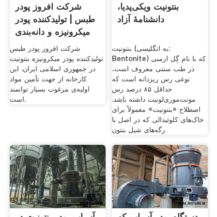
بنتونیت ویکی‌پدیا،
شرکت افروز پودر
دانشنامهٔ آزاد
طبس | تولیدکننده پودر
میکرونیزه و دانه‌بندی
بنتونیت (به انگلیسی:
شرکت افروز پودر طبس
Bentonite) که با نام گِل ارمنی
تولیدکننده پودر میکرونیزه بنتونیت
در طب سنتی معروف است،
در جمهوری اسلامی ایران. این
نوعی رس ریزدانه است که
کارخانه از جهت تأمین مواد
حداقل ۸۵ درصد رس
اولیه‌ی مرغوب بسیار توانمند
مونت‌موری‌لونیت داشته باشد.
است.
اصطلاح «بنتونیت» معمولاً برای
خاک‌های کلوئیدالی که در اصل با
رگه‌های شیل بنتون
دستگاه پودر آسیاب که
آسیاب پودر بنتونیت در