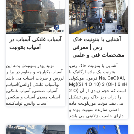
آشنایی با بنتونیت خاک
آسیاب غلتکی آسیاب در
رس | معرفی
آسیاب بنتونیت
مشخصات فنی و علمی
خاک بنتونیت
آشنایی با بنتونیت خاک رس.
تولید پودر بنتونیت;, بدنه این
بنتونیت یک ماده ارگانیک با
آسیاب یکپارچه و مقاوم در برابر
فرمول مولکولی Na, CaO)(Al,
لرزش و ضربات آسیاب می باشد
Mg)(Si 4 O 10) 3 (OH) 6 nH
و.آسیاب غلتکی (والس)آسیاب,
2 O) است که حجم زیادی از آن
آسیاب صنعتی, آسیاب غلتکی,
را ذرات ریز خاک رس تشکیل
آسیاب معدن, آسیاب و میکسر,
می دهد. مونت موریلونیت ماده
آسیاب والس, تولیدکننده
اصلی سازنده بنتونیت بوده و
دارای خاصیت ژلاتینی می باشد.