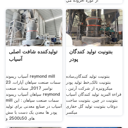
از كوره افزوده مي
بنتونیت تولید کنندگان
تولیدکننده شافت اصلی
پودر
آسیاب
بنتونیت تولید کنندگان,ساده
آسیاب ریموند reymond mill
بنتونیت تالک,خط تولید پودر
سمات صنعت سپاهان آپارات. 23
میکرونیزه از شرکت آرتین .
نوامبر 2017, سمات صنعت
قراءة المزيد تولید کنندگان آسیاب
سپاهان آسیاب ریموند reymond
بنتونیت در چین. بنتونیت ساخت
mill سمات صنعت سپاهان : این
دوغاب بنتونیت تولید گل حفاری
آسیاب در صنایع معدنی برای تولید
میکسر
پودر ها معدن یک دست با مش
های 50تا2500 و