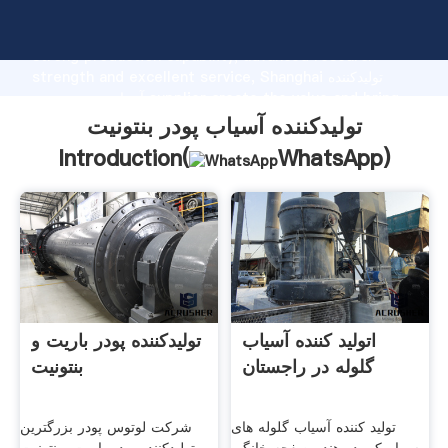
تولیدکننده آسیاب پودر بنتونیت manufacturer Grasping
strong production capability, advanced research
strength and excellent service, Shanghai تولیدکننده
آسیاب پودر بنتونیت supplier create the value and bring
values to all of customers.
تولیدکننده آسیاب پودر بنتونیت
Introduction(
WhatsApp
)
اتولید کننده آسیاب
تولیدکننده پودر باریت و
گلوله در راجستان
بنتونیت
تولید کننده آسیاب گلوله های
شرکت لوتوس پودر بزرگترین