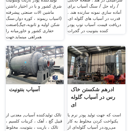
سرامیکی در هند . صفحه خانگی
تولیدکننده پودر باریت وبنتونیت
/ راه حل / سنگ آسیاب برای
شرق کشور و با در اختیار داشتن
آماده سازی نمونه سازنده هند. .
ماشین الات صنعتی پیشرفته
قدرت در آسیاب های گلوله ای.
(اسیاب ریموند ، کوره دوار،سنگ
دریافت قیمت. آسیاب توپ پودر
شکن اولیه و ثانویه،جیگ)صنعت
کننده بنتونیت در گجرات
حفاری کشور و خاورمیانه را
همراهی مینماید.جهت
ادرهم شکستن خاک
آسیاب بنتونیت
رس در آسیاب گلوله
ای
است که جهت تولید پودر نرم یا
تالک تولیدکننده آسیاب, معدنی از
یکنواخت کردن مخلوط به کار
قبیل گچ ، آهک ، کربنات کلسیم ،
می‌رود.در آسیاب گلوله‌ای از
تالک ، باریت ، بنتونیت. مخلوط