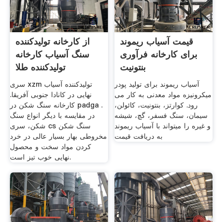
قیمت آسیاب ریموند
از کارخانه تولیدکننده
برای کارخانه فرآوری
سنگ آسیاب کارخانه
بنتونیت
تولیدکننده طلا
آسیاب ریموند برای تولید پودر
سری xzm تولیدکننده آسیاب
میکرونیزه مواد معدنی به کار می
نهایی در کانادا جنوبی آفریقا.
رود. کوارتز، بنتونیت، کائولن،
کارخانه سنگ شکن در padga .
سیمان، سنگ فسفر، گچ، شیشه
در مقایسه با دیگر انواع سنگ
و غیره را میتواند با آسیاب ریموند
شکن، سری cs سنگ شکن
به دریافت قیمت
مخروطی بهار بسیار عالی در خرد
کردن مواد سخت و محصول
نهایی خوب تیز است.