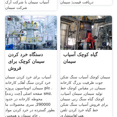
دریافت قیمت; سیمان
آسیاب سیمان با شرکت آرک
شرکت سیمان
گیاه کوچک آسیاب
دستگاه خرد کردن
سیمان
سیمان کوچک برای
فروش
سیمان کوچک آسیاب سنگ شکن
آسیاب برای خرد کردن سیمان
جوت ظرفیت بزرگ کارخانه
خرد کردن سنگ آهک, کارخانه
سیمان, در مقیاس کوچک خط
سیمان, اتوماسیون پروژه plc .
تولید سیمان, سیمان آسیاب.
[چت زنده] صفحه اصلی smz.
کوچک گیاه سنگ زنی سیمان
محوطه کارخانه در حدود
برای فروش آسیاب سنگ شکن
290000, سری محصولات ما
خط گیاه خرد کردن تلفن
بطور گسترده در خرد کردن مواد
همراهاستشاري.
خام سیمان و همچنین .