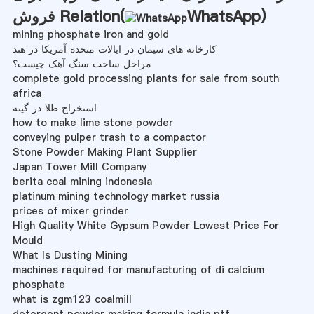
)
WhatsApp
فروش Relation(
mining phosphate iron and gold
کارخانه های سیمان در ایالات متحده آمریکا در هند
مراحل ساخت سنگ آهک چیست؟
complete gold processing plants for sale from south
africa
استخراج طلا در گینه
how to make lime stone powder
conveying pulper trash to a compactor
Stone Powder Making Plant Supplier
Japan Tower Mill Company
berita coal mining indonesia
platinum mining technology market russia
prices of mixer grinder
High Quality White Gypsum Powder Lowest Price For
Mould
What Is Dusting Mining
machines required for manufacturing of di calcium
phosphate
what is zgm123 coalmill
detergent powder making formula india ptf