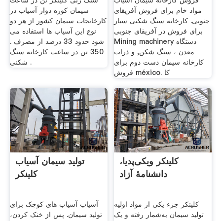
فروش کارخانه سیمان آسیاب
سنگ زنی کلینکر تن در ساعت
مواد خام برای فروش آفریقای
سیمان کوره دوار آسیاب در
جنوبی. کارخانه سنگ شکنی سیار
کارخانجات سیمان کشور از هر دو
برای فروش در آفریقای جنوبی
نوع این آسیاب ها استفاده می
Mining machinery دستگاه
شود حدود 33 درصد از مصرف .
معدن ، سنگ شکن, و ذرات
350 تن در ساعت کارخانه سنگ
کارخانه سیمان دست دوم برای
شکنی .
فروش méxico. کا
کلینکر ویکی‌پدیا،
تولید سیمان آسیاب
دانشنامهٔ آزاد
کلینکر
کلینکر جزء یکی از مواد اولیه
آسیاب آسیاب های کوچک برای
تولید سیمان به‌شمار رفته و یک
تولید سیمان. پس از خنک کردن،