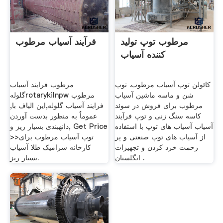
مرطوب توپ تولید
فرآیند آسیاب مرطوب
کننده آسیاب
کائولن توپ آسیاب مرطوب. توپ
مرطوب فرایند آسیاب
شن و ماسه ماشین آسیاب
گلولهrotarykilnpw مرطوب
مرطوب برای فروش در سوئد
فرایند آسیاب گلوله,این الیاف با,
کاسه سنگ زنی و توپ فرآیند
عموماٌ به منظور بدست آوردن
آسیاب آسیاب های توپ با استفاده
دانهبندی بسیار ریز و, Get Price
از آسیاب های توپ صنعتی و پر
>>توپ آسیاب مرطوب برای
زحمت خرد کردن و تجهیزات
کارخانه سرامیک طلا آسیاب
انگلستان .
بسیار ریز.