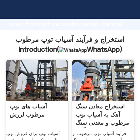
استخراج و فرآیند آسیاب توپ مرطوب manufacturer
Grasping strong production capability, advanced
research strength and excellent service, Shanghai
استخراج و فرآیند آسیاب توپ مرطوب supplier create the
value and bring values to all of customers.
استخراج و فرآیند آسیاب توپ مرطوب
Introduction(
WhatsApp
)
استخراج معادن سنگ
آسیاب های توپ
آهک به آسیاب توپ
مرطوب لرزش
مرطوب و معدنی سنگ
آهک
فرآیند آسیاب توپ مرطوب از
آسیاب توپ برای فروش توپ