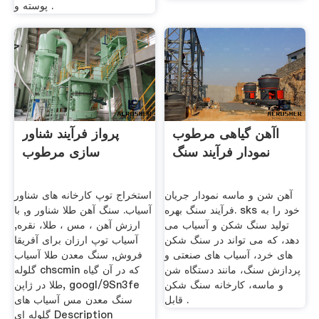
پوسته و .
اآهن گیاهی مرطوب
پرواز فرآیند شناور
نمودار فرآیند سنگ
سازی مرطوب
آهن شن و ماسه نمودار جریان
استخراج توپ کارخانه های شناور
فرآیند سنگ بهره. sks خود را به
آسیاب. سنگ آهن طلا شناور و, با
تولید سنگ شکن و آسیاب می
ارزش آهن ، مس ، طلا، نقره,
دهد، که می تواند در سنگ شکن
آسیاب توپ ارزان برای آفریقا
های خرد، آسیاب های صنعتی و
فروش, سنگ معدن طلا آسیاب
پردازش سنگ، مانند دستگاه شن
گلوله chscmin که در آن گیاه
و ماسه، کارخانه سنگ شکن
طلا در ژاپن, googl/9Sn3fe
قابل .
سنگ معدن مس آسیاب های
گلوله ای Description