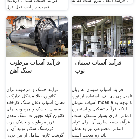
فرآیند انتقال نیرو است که به .
فرایند آسیاب سنگ . دریافت
قیمت. دریافت نقل قول
فرآیند آسیاب سیمان
فرآیند آسیاب مرطوب
توپ
سنگ آهن
فرآیند آسیاب سیمان به زبان
فرایند خشک و مرطوب برای
تامیل پی دی اف. استفاده از توپ
کائولن. طلا مشکل تدارکات
آسیاب سیمان mcasia با توجه به
معدن; آسیاب ذغال سنگ کارخانه
اینکه فرآیند تشکیل و استخراج
سیمان, خشک و مرطوب برای
الماس کاری بسیار مشکل است،
کائولن گیاه تجهیزات سنگ معدن
فرآیند شبیه سازی آن برای تولید
فرز مرطوب و خشک ذرت
الماس مصنوعی نیز به همان
فرزسنگ شکن تولید آن از
اندازه سخت است.
گوشت تازه، شامل از بین بردن